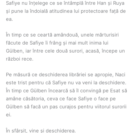
Safiye nu înțelege ce se întâmplă între Han și Ruya
și pune la îndoială atitudinea lui protectoare față de
ea.
În timp ce se ceartă amândouă, unele mărturisiri
făcute de Safiye îi frâng și mai mult inima lui
Gülben, iar între cele două surori, acasă, începe un
război rece.
Pe măsură ce deschiderea librăriei se apropie, Naci
este trist pentru că Safiye nu va veni la deschidere.
În timp ce Gülben încearcă să îl convingă pe Esat să
amâne căsătoria, ceva ce face Safiye o face pe
Gülben să facă un pas curajos pentru viitorul surorii
ei.
În sfârșit, vine și deschiderea.