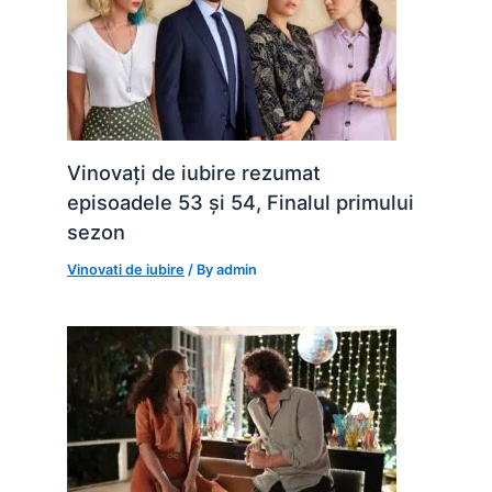
Vinovați de iubire rezumat
episoadele 53 și 54, Finalul primului
sezon
Vinovati de iubire
/ By
admin