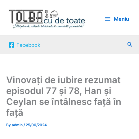
Skip
to
Meniu
content
Sea
Facebook
Vinovați de iubire rezumat
episodul 77 și 78, Han și
Ceylan se întâlnesc față în
față
By
admin
/
25/06/2024