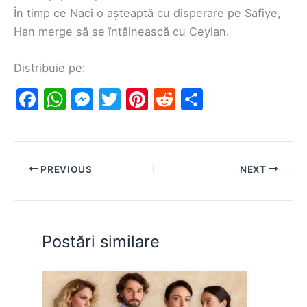
În timp ce Naci o așteaptă cu disperare pe Safiye,
Han merge să se întâlnească cu Ceylan.
Distribuie pe:
F
W
M
T
Pi
R
S
a
h
e
w
nt
e
h
c
at
s
itt
er
d
ar
e
s
s
er
e
di
e
PREVIOUS
NEXT
b
A
e
st
t
o
p
n
o
p
g
Postări similare
k
er