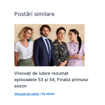
o
p
n
o
p
g
Postări similare
k
er
Vinovați de iubire rezumat
episoadele 53 și 54, Finalul primului
sezon
Vinovati de iubire
/ By
admin