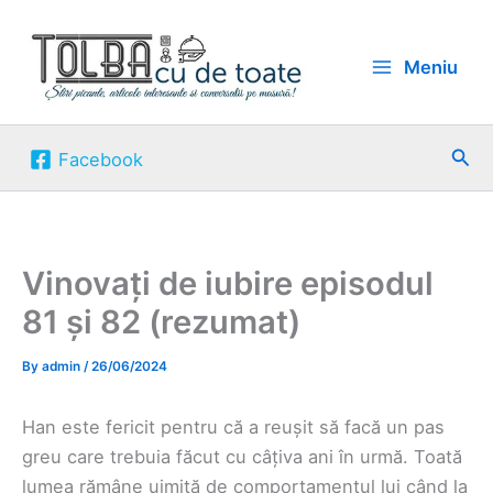
Skip
to
Meniu
content
Sea
Facebook
Vinovați de iubire episodul
81 și 82 (rezumat)
By
admin
/
26/06/2024
Han este fericit pentru că a reușit să facă un pas
greu care trebuia făcut cu câțiva ani în urmă. Toată
lumea rămâne uimită de comportamentul lui când la