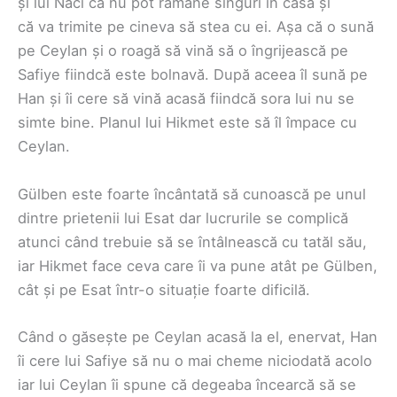
și lui Naci că nu pot rămâne singuri în casă și
că va trimite pe cineva să stea cu ei. Așa că o sună
pe Ceylan și o roagă să vină să o îngrijească pe
Safiye fiindcă este bolnavă. După aceea îl sună pe
Han și îi cere să vină acasă fiindcă sora lui nu se
simte bine. Planul lui Hikmet este să îl împace cu
Ceylan.
Gülben este foarte încântată să cunoască pe unul
dintre prietenii lui Esat dar lucrurile se complică
atunci când trebuie să se întâlnească cu tatăl său,
iar Hikmet face ceva care îi va pune atât pe Gülben,
cât și pe Esat într-o situație foarte dificilă.
Când o găsește pe Ceylan acasă la el, enervat, Han
îi cere lui Safiye să nu o mai cheme niciodată acolo
iar lui Ceylan îi spune că degeaba încearcă să se