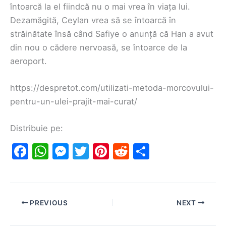
întoarcă la el fiindcă nu o mai vrea în viața lui.
Dezamăgită, Ceylan vrea să se întoarcă în
străinătate însă când Safiye o anunță că Han a avut
din nou o cădere nervoasă, se întoarce de la
aeroport.
https://despretot.com/utilizati-metoda-morcovului-
pentru-un-ulei-prajit-mai-curat/
Distribuie pe:
F
W
M
T
Pi
R
S
a
h
e
w
nt
e
h
c
at
s
itt
er
d
ar
e
s
s
er
e
di
e
PREVIOUS
NEXT
b
A
e
st
t