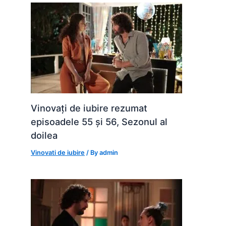
Vinovați de iubire rezumat
episoadele 55 și 56, Sezonul al
doilea
Vinovati de iubire
/ By
admin