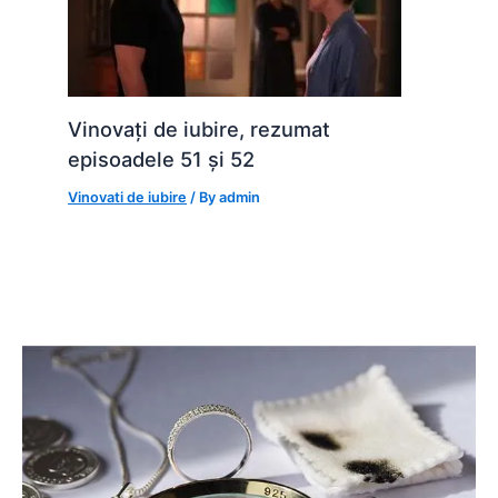
Vinovați de iubire, rezumat
episoadele 51 și 52
Vinovati de iubire
/ By
admin