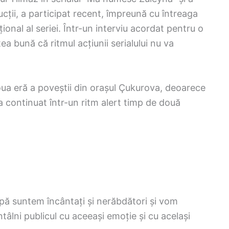
cții, a participat recent, împreună cu întreaga
ional al seriei. Într-un interviu acordat pentru o
ea bună că ritmul acțiunii serialului nu va
 noua eră a poveștii din orașul Çukurova, deoarece
 continuat într-un ritm alert timp de două
ipă suntem încântați și nerăbdători și vom
lni publicul cu aceeași emoție și cu același