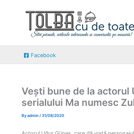
Skip
to
content
Facebook
Vești bune de la actorul
serialului Ma numesc Zu
By
admin
/
31/08/2020
Actorul Uğur Güneș, care dă viață personajul