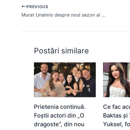
e
s
s
er
e
di
e
PREVIOUS
b
A
e
st
t
Murat Unalmis despre noul sezon al serialului Ma numesc Zuleyha
o
p
n
o
p
g
k
er
Postări similare
Prietenia continuă.
Ce fac ac
Foștii actori din „O
Baktas și
dragoste”, din nou
Yuksel, fo