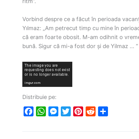
ritm”.
Vorbind despre ce a făcut în perioada vacanțe
Yılmaz: „Am petrecut timp cu mine în perioa
că eram foarte obosit. M-am odihnit o vreme
bună. Sigur că mi-a fost dor și de Yilmaz … “
Distribuie pe:
F
W
M
T
Pi
R
S
a
h
e
w
nt
e
h
c
at
s
itt
er
d
ar