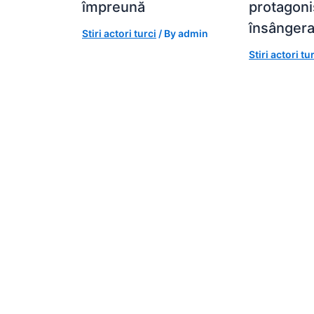
împreună
protagoniș
însângera
Stiri actori turci
/ By
admin
Stiri actori tu