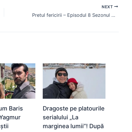
NEXT
Pretul fericirii – Episodul 8 Sezonul 3 (rezumat)
um Baris
Dragoste pe platourile
 Yagmur
serialului „La
știi
marginea lumii”! După