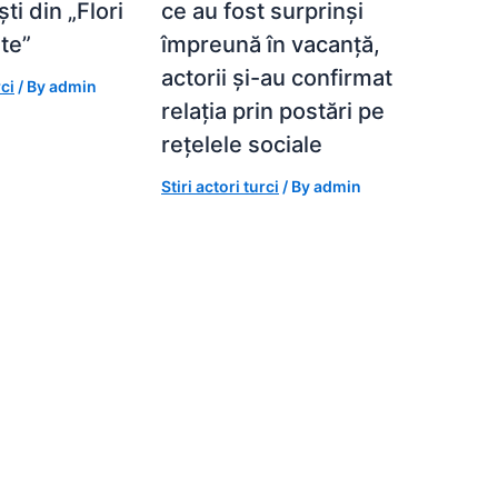
ti din „Flori
ce au fost surprinși
te”
împreună în vacanță,
actorii și-au confirmat
rci
/ By
admin
relația prin postări pe
rețelele sociale
Stiri actori turci
/ By
admin