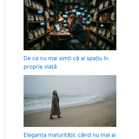
De ce nu mai simți că ai spațiu în
propria viață
Eleganța maturității: când nu mai ai