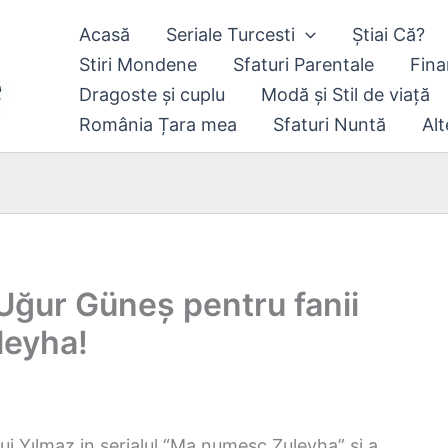
Acasă
Seriale Turcesti
Știai Că?
Stiri Mondene
Sfaturi Parentale
Fina
Dragoste și cuplu
Modă și Stil de viață
România Țara mea
Sfaturi Nuntă
Alt
 Uğur Güneș pentru fanii
leyha!
ui Yılmaz in serialul “Ma numesc Zuleyha” și a