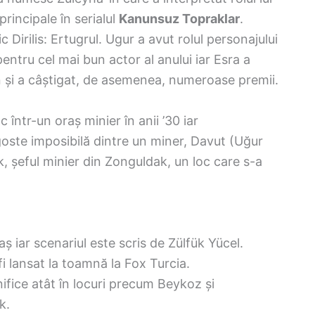
principale în serialul
Kanunsuz Topraklar
.
c Dirilis: Ertugrul. Ugur a avut rolul personajului
entru cel mai bun actor al anului iar Esra a
atun și a câștigat, de asemenea, numeroase premii.
 într-un oraș minier în anii ’30 iar
goste imposibilă dintre un miner, Davut (Uğur
ik, șeful minier din Zonguldak, un loc care s-a
ș iar scenariul este scris de Zülfük Yücel.
fi lansat la toamnă la Fox Turcia.
ifice atât în ​​locuri precum Beykoz și
k.