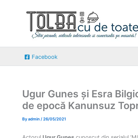
Skip
to
content
Facebook
Ugur Gunes și Esra Bilgic
de epocă Kanunsuz Topr
By
admin
/
26/05/2021
Actorul
Ugur Gunes
cunoscut din serialul ‘Mă