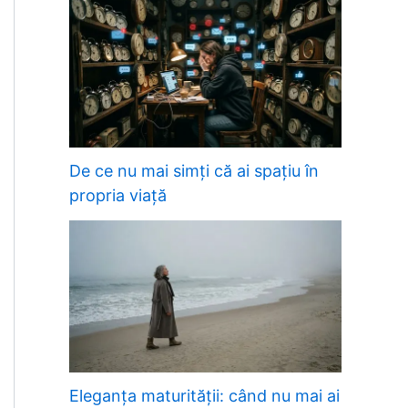
De ce nu mai simți că ai spațiu în
propria viață
Eleganța maturității: când nu mai ai