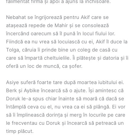
falimentat firma și apoi a ajuns la închisoare.
Nebahat se îngrijorează pentru Akif care se
atașează repede de Mahir și se consolează
încercând oarecum să îl pună în locul fiului lor.
Fiindcă ea nu vrea să locuiască cu ei, Akif îl duce la
Tolga, căruia îi prinde bine un coleg de casă cu
care să împartă cheltuielile. Îi plătește și datoria și îi
oferă un loc de muncă, ca șofer.
Asiye suferă foarte tare după moartea iubitului ei.
Berk și Aybike încearcă să o ajute. Își amintesc că
Doruk le-a spus chiar înainte să moară că dacă se
întâmplă ceva cu el, nu vrea ca ei să plângă. Ei vor
să îi împlinească dorința și merg în locurile pe care
le frecventau cu Doruk și încearcă să petreacă un
timp plăcut.