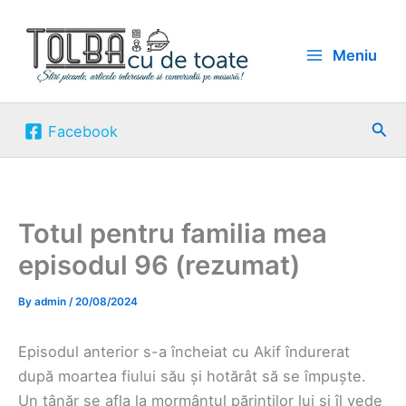
Skip
to
Meniu
content
Sea
Facebook
Totul pentru familia mea
episodul 96 (rezumat)
By
admin
/
20/08/2024
Episodul anterior s-a încheiat cu Akif îndurerat
după moartea fiului său și hotărât să se împuște.
Un tânăr se afla la mormântul părinților lui și îl vede