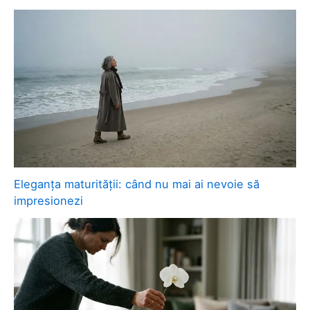
Eleganța maturității: când nu mai ai nevoie să
impresionezi