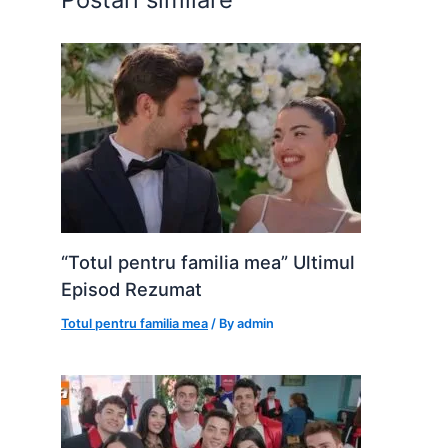
k
er
“Totul pentru familia mea” Ultimul
Episod Rezumat
Totul pentru familia mea
/ By
admin