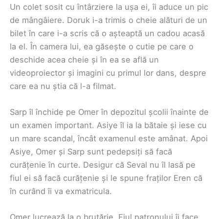
Un colet sosit cu întârziere la ușa ei, îi aduce un pic
de mângâiere. Doruk i-a trimis o cheie alături de un
bilet în care i-a scris că o așteaptă un cadou acasă
la el. În camera lui, ea găsește o cutie pe care o
deschide acea cheie și în ea se află un
videoproiector și imagini cu primul lor dans, despre
care ea nu știa că l-a filmat.
Sarp îl închide pe Omer în depozitul școlii înainte de
un examen important. Asiye îl ia la bătaie și iese cu
un mare scandal, încât examenul este amânat. Apoi
Asiye, Omer și Sarp sunt pedepsiți să facă
curățenie în curte. Desigur că Seval nu îl lasă pe
fiul ei să facă curățenie și le spune fraților Eren că
în curând îi va exmatricula.
Omer lucrează la o brutărie. Fiul patronului îi face