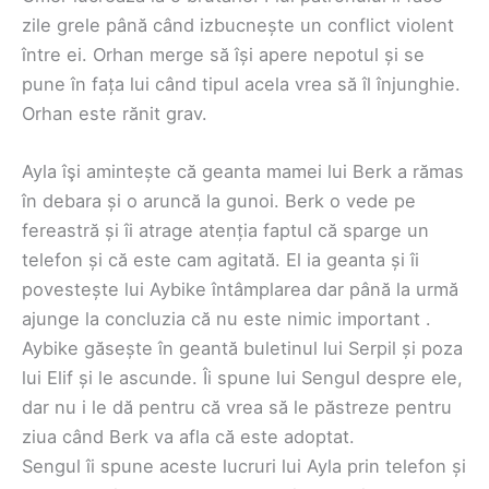
zile grele până când izbucnește un conflict violent
între ei. Orhan merge să își apere nepotul și se
pune în fața lui când tipul acela vrea să îl înjunghie.
Orhan este rănit grav.
Ayla îşi amintește că geanta mamei lui Berk a rămas
în debara și o aruncă la gunoi. Berk o vede pe
fereastră și îi atrage atenția faptul că sparge un
telefon și că este cam agitată. El ia geanta și îi
povestește lui Aybike întâmplarea dar până la urmă
ajunge la concluzia că nu este nimic important .
Aybike găsește în geantă buletinul lui Serpil și poza
lui Elif și le ascunde. Îi spune lui Sengul despre ele,
dar nu i le dă pentru că vrea să le păstreze pentru
ziua când Berk va afla că este adoptat.
Sengul îi spune aceste lucruri lui Ayla prin telefon și