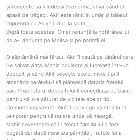
și reușește să îi îndepărteze arma, chiar când el
apasă pe trăgaci. Akif este rănit în umăr și băiatul
împreună cu Asiye îl duc la spital.
După toate acestea, Omer renunță la hotărârea lui
de a-i denunța pe Melisa și pe părinții ei.
O săptămână mai târziu, Akif îl caută pe tânărul care
i-a salvat viața. Mahir locuiește și lucrează într-un
depozit și când Akif sosește acolo, niste tipi îl
amenință cerându-i să plătească datoria fratelui
său. Proprietarul depozitului îl concediază pe băiat
pentru că s-a săturat de vizitele acelor tipi.
Cu multe insistențe, Akif îl convinge să stea la el
temporar pentru că nu are unde să meargă.
Mahir povestește că în trecut familia lui a fost
bogată dar după moartea părinților, fratele lui a