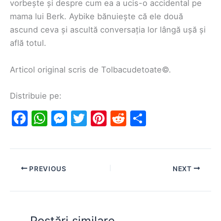
vorbește și despre cum ea a ucis-o accidental pe
mama lui Berk. Aybike bănuiește că ele două
ascund ceva și ascultă conversația lor lângă ușă și
află totul.
Articol original scris de Tolbacudetoate©.
Distribuie pe:
F
W
M
T
Pi
R
S
a
h
e
w
nt
e
h
c
at
s
itt
er
d
ar
e
s
s
er
e
di
e
PREVIOUS
NEXT
b
A
e
st
t
o
p
n
o
p
g
Postări similare