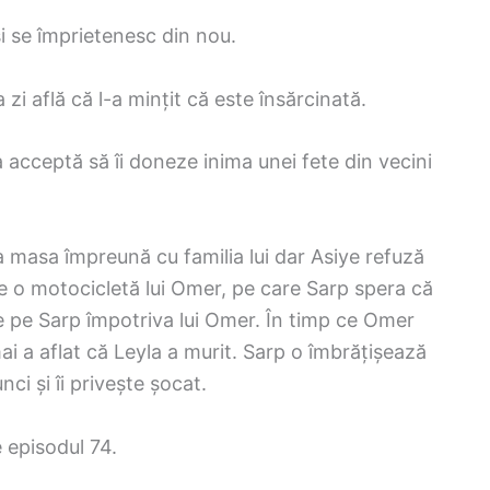
i se împrietenesc din nou.
i află că l-a mințit că este însărcinată.
a acceptă să îi doneze inima unei fete din vecini
ia masa împreună cu familia lui dar Asiye refuză
e o motocicletă lui Omer, pe care Sarp spera că
tare pe Sarp împotriva lui Omer. În timp ce Omer
i a aflat că Leyla a murit. Sarp o îmbrățișează
ci și îi privește șocat.
e episodul 74.