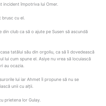
t incident împotriva lui Omer.
 brusc cu el.
e din club ca să o ajute pe Susen să ascundă
casa tatălui său din orgoliu, ca să îi dovedească
ul lui cum spune el. Asiye nu vrea să locuiască
ri au ocazia.
urorile lui iar Ahmet îi propune să nu se
scă unii cu alții.
cu prietena lor Gulay.