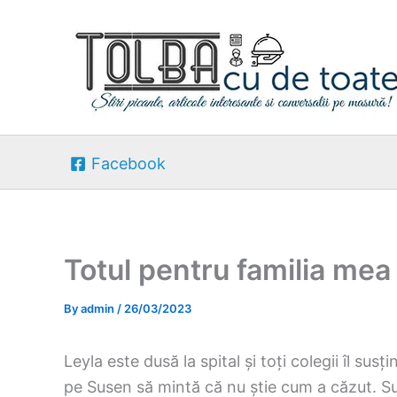
Skip
to
content
Facebook
Totul pentru familia mea
By
admin
/
26/03/2023
Leyla este dusă la spital și toți colegii îl sus
pe Susen să mintă că nu știe cum a căzut. Su