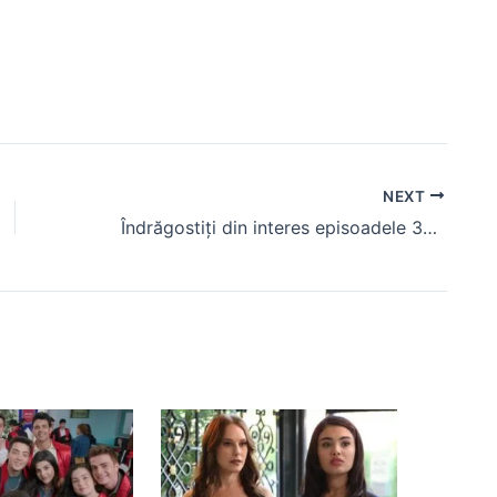
NEXT
Îndrăgostiți din interes episoadele 36, 37 (rezumat)