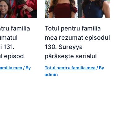
tru familia
Totul pentru familia
umatul
mea rezumat episodul
i 131.
130. Sureyya
l episod
părăsește serialul
familia mea
/ By
Totul pentru familia mea
/ By
admin