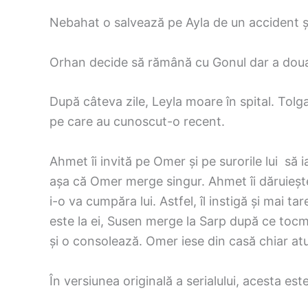
Nebahat o salvează pe Ayla de un accident ș
Orhan decide să rămână cu Gonul dar a doua z
După câteva zile, Leyla moare în spital. Tolg
pe care au cunoscut-o recent.
Ahmet îi invită pe Omer și pe surorile lui să 
așa că Omer merge singur. Ahmet îi dăruieșt
i-o va cumpăra lui. Astfel, îl instigă și mai 
este la ei, Susen merge la Sarp după ce tocma
și o consolează. Omer iese din casă chiar atun
În versiunea originală a serialului, acesta est