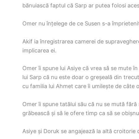
bănuiască faptul că Sarp ar putea folosi aces
Omer nu înțelege de ce Susen s-a împrietenit
Akif ia înregistrarea camerei de supravegher
implicarea ei.
Omer îi spune lui Asiye că vrea să se mute în 
lui Sarp că nu este doar o greșeală din trecut
cu familia lui Ahmet care îi umilește de câte o
Omer îi spune tatălui său că nu se mută fără s
grăbească și să le ofere timp ca să se obișnuia
Asiye și Doruk se angajează la altă croitorie 