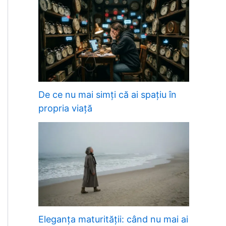
De ce nu mai simți că ai spațiu în
propria viață
Eleganța maturității: când nu mai ai