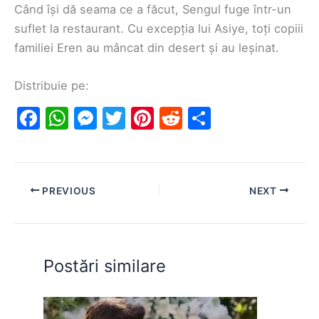
Când își dă seama ce a făcut, Sengul fuge într-un
suflet la restaurant. Cu excepția lui Asiye, toți copiii
familiei Eren au mâncat din desert și au leșinat.
Distribuie pe:
F
W
M
T
Pi
R
S
a
h
e
w
nt
e
h
c
at
s
itt
er
d
ar
e
s
s
er
e
di
e
PREVIOUS
NEXT
b
A
e
st
t
o
p
n
o
p
g
Postări similare
k
er