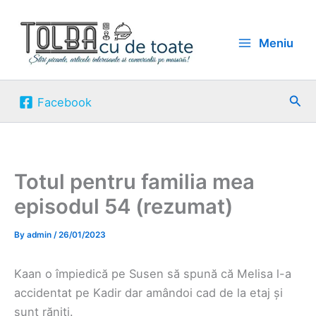
Skip
to
Meniu
content
Sea
Facebook
Totul pentru familia mea
episodul 54 (rezumat)
By
admin
/
26/01/2023
Kaan o împiedică pe Susen să spună că Melisa l-a
accidentat pe Kadir dar amândoi cad de la etaj și
sunt răniți.