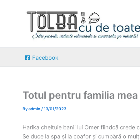
Skip
to
content
Facebook
Totul pentru familia mea
By
admin
/
13/01/2023
Harika cheltuie banii lui Omer fiindcă crede că 
Se duce la spa și la coafor și cumpără o mulț