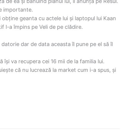
 de ea și bănuind planul lui, îl anunță pe Resul.
le importante.
 obține geanta cu actele lui și laptopul lui Kaan
f l-a împins pe Veli de pe clădire.
datorie dar de data aceasta îl pune pe el să îl
și va recupera cei 16 mii de la familia lui.
iește că nu lucrează la market cum i-a spus, și