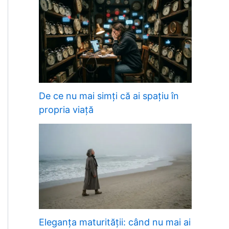
De ce nu mai simți că ai spațiu în
propria viață
Eleganța maturității: când nu mai ai