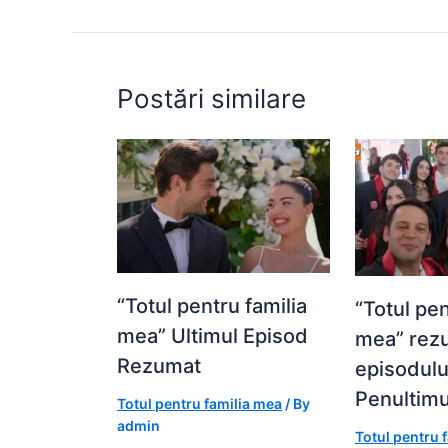
o
p
g
k
er
Postări similare
“Totul pentru familia
“Totul pen
mea” Ultimul Episod
mea” rez
Rezumat
episodulu
Penultimu
Totul pentru familia mea
/ By
admin
Totul pentru 