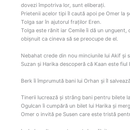
dovezi împotriva lor, sunt eliberați.
Prietenii acelor tipi îl caută apoi pe Omer la 
Tolga sar în ajutorul fraților Eren.
Tolga este rănit iar Cemile îi dă un unguent,
obișnuit ca cineva să se preocupe de el.
Nebahat crede din nou minciunile lui Akif și 
Suzan și Harika descoperă că Kaan este fiul lu
Berk îi împrumută bani lui Orhan și îl salvează 
Tinerii lucrează și strâng bani pentru bilete l
Ogulcan îi cumpără un bilet lui Harika și mer
Omer o invită pe Susen care este tristă pent