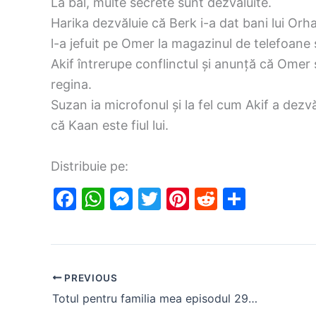
La bal, multe secrete sunt dezvăluite.
Harika dezvăluie că Berk i-a dat bani lui Orh
l-a jefuit pe Omer la magazinul de telefoane 
Akif întrerupe conflinctul și anunță că Omer ș
regina.
Suzan ia microfonul și la fel cum Akif a dezvăl
că Kaan este fiul lui.
Distribuie pe:
F
W
M
T
Pi
R
S
a
h
e
w
nt
e
h
c
at
s
itt
er
d
ar
e
s
s
er
e
di
e
PREVIOUS
b
A
e
st
t
Totul pentru familia mea episodul 29 (rezumat)
o
p
n