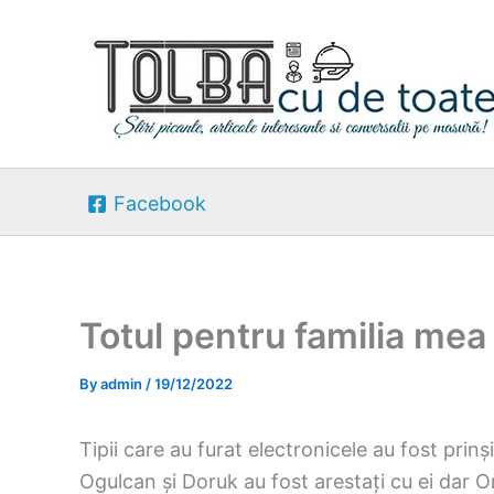
Skip
to
content
Facebook
Totul pentru familia mea
By
admin
/
19/12/2022
Tipii care au furat electronicele au fost prinș
Ogulcan și Doruk au fost arestați cu ei dar O