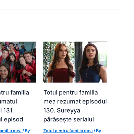
tru familia
Totul pentru familia
umatul
mea rezumat episodul
i 131.
130. Sureyya
l episod
părăsește serialul
familia mea
/ By
Totul pentru familia mea
/ By