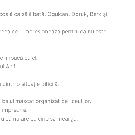
școală ca să îl bată. Ogulcan, Doruk, Berk și
 ceea ce îl impresionează pentru că nu este
se împacă cu el.
i Akif.
dintr-o situație dificilă.
a balul mascat organizat de liceul lor.
g împreună.
ru că nu are cu cine să meargă.