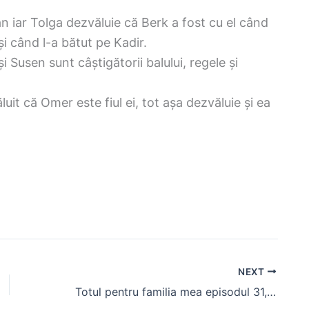
an iar Tolga dezvăluie că Berk a fost cu el când
și când l-a bătut pe Kadir.
i Susen sunt câștigătorii balului, regele și
uit că Omer este fiul ei, tot așa dezvăluie și ea
NEXT
Totul pentru familia mea episodul 31, 32 (rezumat) Kadir află că Akif l-a ucis pe tatăl lui