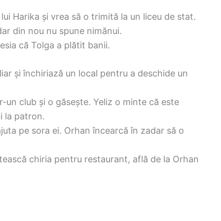
ui Harika și vrea să o trimită la un liceu de stat.
dar din nou nu spune nimănui.
sia că Tolga a plătit banii.
iliar și închiriază un local pentru a deschide un
tr-un club și o găsește. Yeliz o minte că este
i la patron.
ajuta pe sora ei. Orhan încearcă în zadar să o
ească chiria pentru restaurant, află de la Orhan