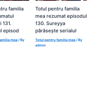
tru familia
Totul pentru familia
umatul
mea rezumat episodul
i 131.
130. Sureyya
l episod
părăsește serialul
familia mea
/ By
Totul pentru familia mea
/ By
admin