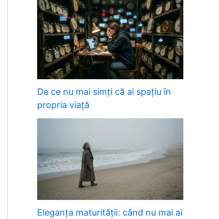
De ce nu mai simți că ai spațiu în
propria viață
Eleganța maturității: când nu mai ai