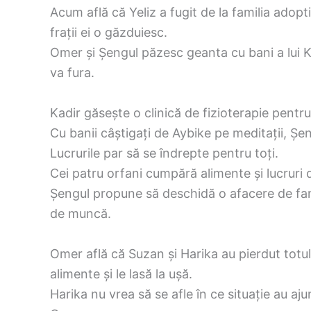
Acum află că Yeliz a fugit de la familia adopt
frații ei o găzduiesc.
Omer și Șengul păzesc geanta cu bani a lui K
va fura.
Kadir găsește o clinică de fizioterapie pentru
Cu banii câștigați de Aybike pe meditații, Șeng
Lucrurile par să se îndrepte pentru toți.
Cei patru orfani cumpără alimente și lucruri 
Șengul propune să deschidă o afacere de famili
de muncă.
Omer află că Suzan și Harika au pierdut totul 
alimente și le lasă la ușă.
Harika nu vrea să se afle în ce situație au aj