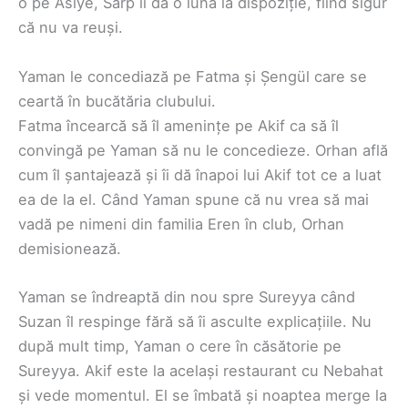
o pe Asiye, Sarp îi dă o lună la dispoziție, fiind sigur
că nu va reuși.
Yaman le concediază pe Fatma și Șengül care se
ceartă în bucătăria clubului.
Fatma încearcă să îl amenințe pe Akif ca să îl
convingă pe Yaman să nu le concedieze. Orhan află
cum îl șantajează și îi dă înapoi lui Akif tot ce a luat
ea de la el. Când Yaman spune că nu vrea să mai
vadă pe nimeni din familia Eren în club, Orhan
demisionează.
Yaman se îndreaptă din nou spre Sureyya când
Suzan îl respinge fără să îi asculte explicațiile. Nu
după mult timp, Yaman o cere în căsătorie pe
Sureyya. Akif este la același restaurant cu Nebahat
și vede momentul. El se îmbată și noaptea merge la