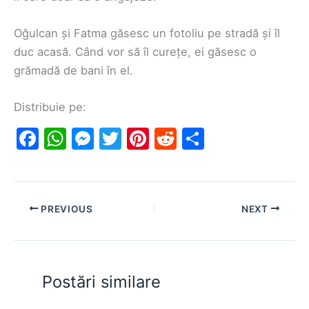
Oğulcan și Fatma găsesc un fotoliu pe stradă și îl
duc acasă. Când vor să îl curețe, ei găsesc o
grămadă de bani în el.
Distribuie pe:
F
W
M
T
Pi
R
S
a
h
e
w
nt
e
h
c
at
s
itt
er
d
ar
e
s
s
er
e
di
e
PREVIOUS
NEXT
b
A
e
st
t
o
p
n
o
p
g
Postări similare
k
er