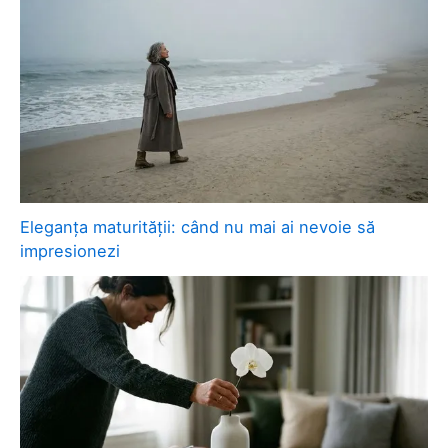
Eleganța maturității: când nu mai ai nevoie să
impresionezi