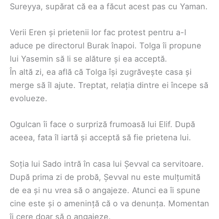
Sureyya, supărat că ea a făcut acest pas cu Yaman.
Verii Eren și prietenii lor fac protest pentru a-l
aduce pe directorul Burak înapoi. Tolga îi propune
lui Yasemin să li se alăture și ea acceptă.
În altă zi, ea află că Tolga își zugrăvește casa și
merge să îl ajute. Treptat, relația dintre ei începe să
evolueze.
Ogulcan îi face o surpriză frumoasă lui Elif. După
aceea, fata îl iartă și acceptă să fie prietena lui.
Soția lui Sado intră în casa lui Șevval ca servitoare.
După prima zi de probă, Șevval nu este mulțumită
de ea și nu vrea să o angajeze. Atunci ea îi spune
cine este și o amenință că o va denunța. Momentan
îi cere doar să o angajeze.