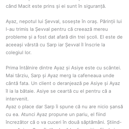
când Macit este prins și ei sunt în siguranță.
Ayaz, nepotul lui Șevval, sosește în oraș. Părinții lui
l-au trimis la Șevval pentru că creează mereu
probleme și a fost dat afară din trei școli. El este de
aceeași vârstă cu Sarp iar Șevval îl înscrie la
colegiul lor.
Prima întâlnire dintre Ayaz și Asiye este cu scântei.
Mai târziu, Sarp și Ayaz merg la cafeneaua unde
cântă fata. Un client o deranjează pe Asiye și Ayaz
îl ia la bătaie. Asiye se ceartă cu el pentru că a
intervenit.
Ayaz o place dar Sarp îi spune că nu are nicio șansă
cu ea. Atunci Ayaz propune un pariu, el fiind
încrezător că o va cuceri în două săptămâni. Știind-