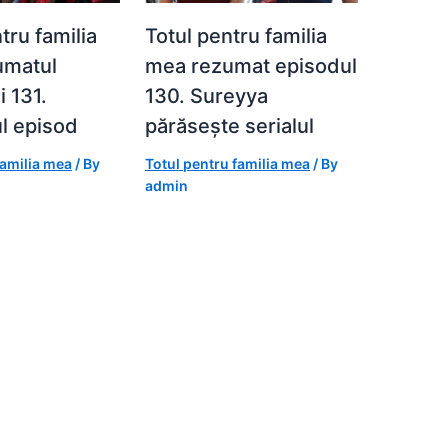
tru familia
Totul pentru familia
umatul
mea rezumat episodul
i 131.
130. Sureyya
l episod
părăsește serialul
familia mea
/ By
Totul pentru familia mea
/ By
admin