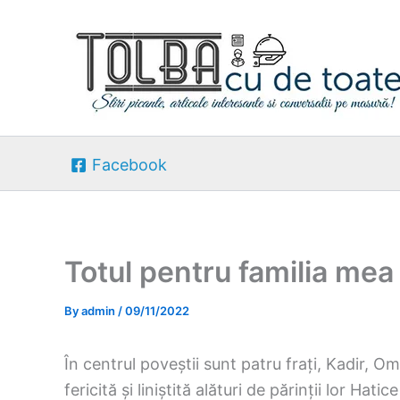
Skip
to
content
Facebook
Totul pentru familia mea
By
admin
/
09/11/2022
În centrul poveștii sunt patru frați, Kadir, O
fericită și liniștită alături de părinții lor Hatice 