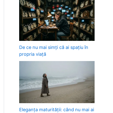
De ce nu mai simți că ai spațiu în
propria viață
Eleganța maturității: când nu mai ai