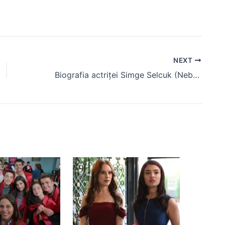
NEXT
Biografia actriței Simge Selcuk (Nebahat din serialul “Totul pentru familia mea”)