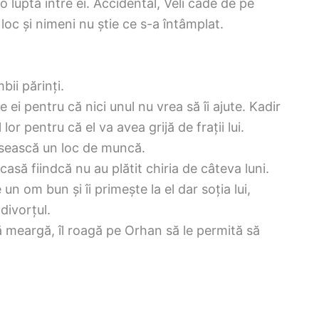
 o luptă între ei. Accidental, Veli cade de pe
 loc și nimeni nu știe ce s-a întâmplat.
bii părinți.
ei pentru că nici unul nu vrea să îi ajute. Kadir
lor pentru că el va avea grijă de frații lui.
ăsească un loc de muncă.
asă fiindcă nu au plătit chiria de câteva luni.
un om bun și îi primește la el dar soția lui,
divorțul.
ă meargă, îl roagă pe Orhan să le permită să