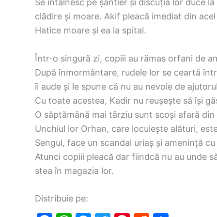
Se întâlnesc pe șantier și discuția lor duce la
clădire și moare. Akif pleacă imediat din acel
Hatice moare și ea la spital.
Într-o singură zi, copiii au rămas orfani de am
După înmormântare, rudele lor se ceartă între 
îi aude și le spune că nu au nevoie de ajutorul 
Cu toate acestea, Kadir nu reușește să își g
O săptămână mai târziu sunt scoși afară din c
Unchiul lor Orhan, care locuiește alături, este 
Sengul, face un scandal uriaș și amenință cu 
Atunci copiii pleacă dar fiindcă nu au unde s
stea în magazia lor.
Distribuie pe: