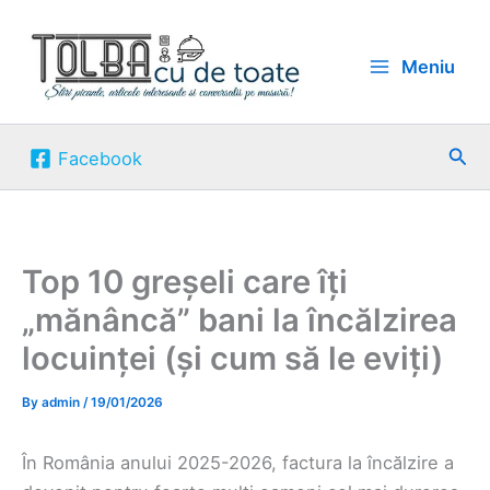
Skip
to
Meniu
content
Sea
Facebook
Top 10 greșeli care îți
„mănâncă” bani la încălzirea
locuinței (și cum să le eviți)
By
admin
/
19/01/2026
În România anului 2025-2026, factura la încălzire a