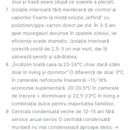
ziua și trasă seara (după ce soarele a plecat).
Izolație interioară fără membrană de control al
vaporilor Foarte la modă soluția „ieftină” cu
polistiren/gips-carton direct pe zid. În 3-5 ani
apar mucegaiuri ascunse în spatele zidului, iar
eficiența scade dramatic. Izolația interioară
corectă costă de 2,5-3 ori mai mult, dar îți
salvează pereții și sănătatea.
„Încălzim toată casa la 23-24°C chiar dacă stăm
doar în living și dormitor” O diferență de doar 3°C
în camerele nefolosite înseamnă ~15-18%
economie suplimentară. 20-20,5°C în camerele
de trecere + dormitoare și 22,5-23°C în living e
combinația dulce pentru majoritatea familiilor.
Centrala condensată veche de 12-15 ani fără
service anual serios O centrală condensată
murdară nu mai condensează aproape deloc →