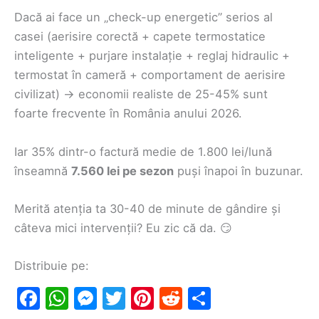
Dacă ai face un „check-up energetic” serios al
casei (aerisire corectă + capete termostatice
inteligente + purjare instalație + reglaj hidraulic +
termostat în cameră + comportament de aerisire
civilizat) → economii realiste de 25-45% sunt
foarte frecvente în România anului 2026.
Iar 35% dintr-o factură medie de 1.800 lei/lună
înseamnă
7.560 lei pe sezon
puși înapoi în buzunar.
Merită atenția ta 30-40 de minute de gândire și
câteva mici intervenții? Eu zic că da. 😏
Distribuie pe:
F
W
M
T
Pi
R
S