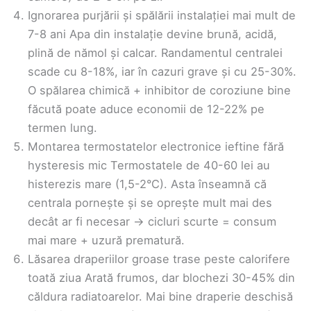
Ignorarea purjării și spălării instalației mai mult de
7-8 ani Apa din instalație devine brună, acidă,
plină de nămol și calcar. Randamentul centralei
scade cu 8-18%, iar în cazuri grave și cu 25-30%.
O spălarea chimică + inhibitor de coroziune bine
făcută poate aduce economii de 12-22% pe
termen lung.
Montarea termostatelor electronice ieftine fără
hysteresis mic Termostatele de 40-60 lei au
histerezis mare (1,5-2°C). Asta înseamnă că
centrala pornește și se oprește mult mai des
decât ar fi necesar → cicluri scurte = consum
mai mare + uzură prematură.
Lăsarea draperiilor groase trase peste calorifere
toată ziua Arată frumos, dar blochezi 30-45% din
căldura radiatoarelor. Mai bine draperie deschisă