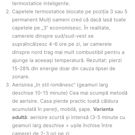
termostatice inteligente.
Capetele termostatice blocate pe poziția 3 sau 5
permanent Mulți oameni cred că dacă lasă toate
capetele pe „3” economisesc. În realitate,
camerele dinspre sud/sud-vest se
supraîncălzesc 4-6 ore pe zi, iar camerele
dinspre nord trag mai mult combustibil pentru a
ajunge la aceeași temperatură. Rezultat: pierzi
15-28% din energie doar din cauza lipsei de
zonare.
Aerisirea „în stil românesc” (geamuri larg
deschise 10-15 minute) Cea mai scumpă metodă
de aerisire. Casa pierde practic toată căldura
acumulată în pereți, mobilă, șape.
Varianta
adultă
: aerisire scurtă și intensă (3-5 minute cu
geamuri larg deschise + ușile închise între
camere) de 2-3 ori pe zi.