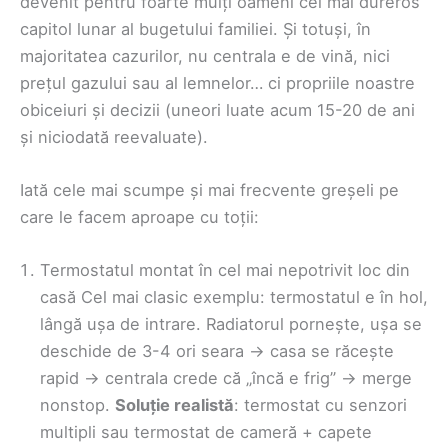
devenit pentru foarte mulți oameni cel mai dureros
capitol lunar al bugetului familiei. Și totuși, în
majoritatea cazurilor, nu centrala e de vină, nici
prețul gazului sau al lemnelor… ci propriile noastre
obiceiuri și decizii (uneori luate acum 15-20 de ani
și niciodată reevaluate).
Iată cele mai scumpe și mai frecvente greșeli pe
care le facem aproape cu toții:
Termostatul montat în cel mai nepotrivit loc din
casă Cel mai clasic exemplu: termostatul e în hol,
lângă ușa de intrare. Radiatorul pornește, ușa se
deschide de 3-4 ori seara → casa se răcește
rapid → centrala crede că „încă e frig” → merge
nonstop.
Soluție realistă
: termostat cu senzori
multipli sau termostat de cameră + capete