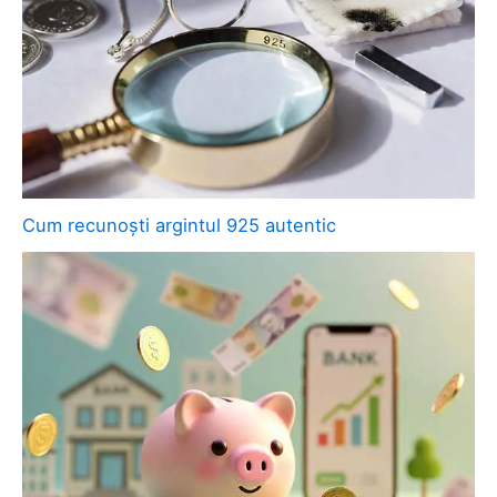
Cum recunoști argintul 925 autentic