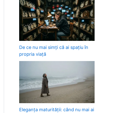
De ce nu mai simți că ai spațiu în
propria viață
Eleganța maturității: când nu mai ai