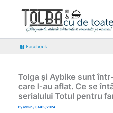
Skip
to
content
Facebook
Tolga și Aybike sunt într
care l-au aflat. Ce se înt
serialului Totul pentru f
By
admin
/
04/09/2024