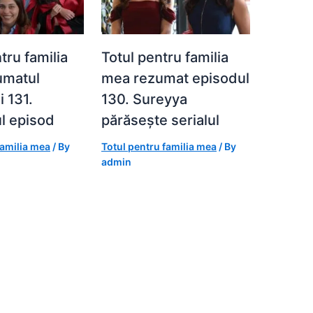
tru familia
Totul pentru familia
umatul
mea rezumat episodul
i 131.
130. Sureyya
l episod
părăsește serialul
familia mea
/ By
Totul pentru familia mea
/ By
admin