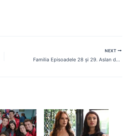
NEXT
Familia Episoadele 28 și 29. Aslan deschide scrisoarea lăsată de tatăl său