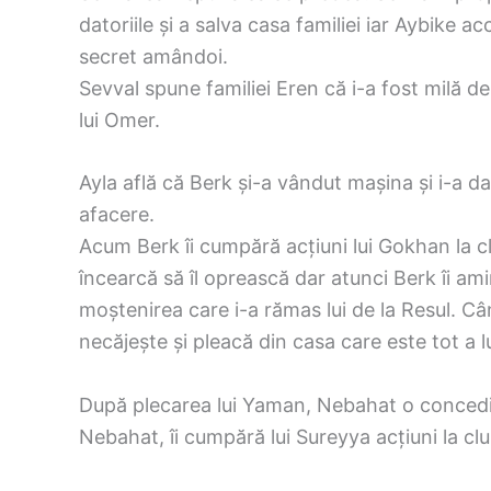
datoriile și a salva casa familiei iar Aybike a
secret amândoi.
Sevval spune familiei Eren că i-a fost milă de 
lui Omer.
Ayla află că Berk și-a vândut mașina și i-a da
afacere.
Acum Berk îi cumpără acțiuni lui Gokhan la cl
încearcă să îl oprească dar atunci Berk îi am
moștenirea care i-a rămas lui de la Resul. Cân
necăjește și pleacă din casa care este tot a lu
După plecarea lui Yaman, Nebahat o concedi
Nebahat, îi cumpără lui Sureyya acțiuni la club