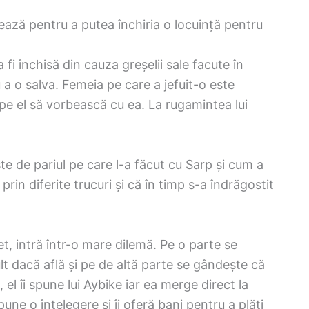
ează pentru a putea închiria o locuință pentru
fi închisă din cauza greșelii sale facute în
 a o salva. Femeia pe care a jefuit-o este
 pe el să vorbească cu ea. La rugamintea lui
ște de pariul pe care l-a făcut cu Sarp și cum a
prin diferite trucuri și că în timp s-a îndrăgostit
et, intră într-o mare dilemă. Pe o parte se
t dacă află și pe de altă parte se gândește că
el îi spune lui Aybike iar ea merge direct la
une o înțelegere și îi oferă bani pentru a plăti