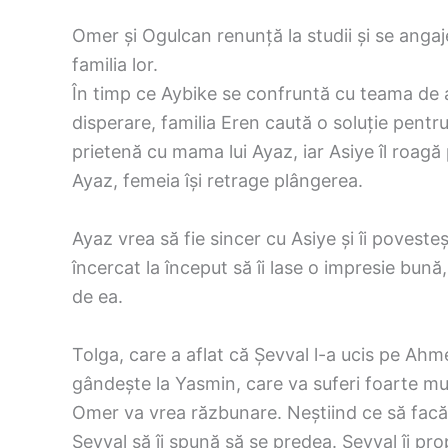
Omer și Ogulcan renunță la studii și se angaj
familia lor.
În timp ce Aybike se confruntă cu teama de a 
disperare, familia Eren caută o soluție pentru
prietenă cu mama lui Ayaz, iar Asiye îl roagă
Ayaz, femeia își retrage plângerea.
Ayaz vrea să fie sincer cu Asiye și îi poveste
încercat la început să îi lase o impresie bună, 
de ea.
Tolga, care a aflat că Șevval l-a ucis pe Ahm
gândește la Yasmin, care va suferi foarte mul
Omer va vrea răzbunare. Neștiind ce să facă, 
Sevval să îi spună să se predea. Sevval îi prop