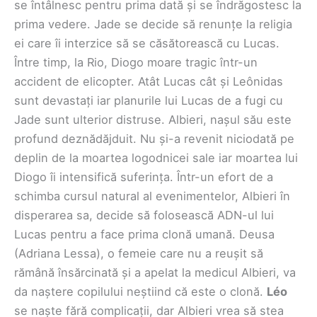
se întâlnesc pentru prima dată și se îndrăgostesc la
prima vedere. Jade se decide să renunțe la religia
ei care îi interzice să se căsătorească cu Lucas.
Între timp, la Rio, Diogo moare tragic într-un
accident de elicopter. Atât Lucas cât și Leônidas
sunt devastați iar planurile lui Lucas de a fugi cu
Jade sunt ulterior distruse. Albieri, nașul său este
profund deznădăjduit. Nu și-a revenit niciodată pe
deplin de la moartea logodnicei sale iar moartea lui
Diogo îi intensifică suferința. Într-un efort de a
schimba cursul natural al evenimentelor, Albieri în
disperarea sa, decide să folosească ADN-ul lui
Lucas pentru a face prima clonă umană. Deusa
(Adriana Lessa), o femeie care nu a reușit să
rămână însărcinată și a apelat la medicul Albieri, va
da naștere copilului neștiind că este o clonă.
Léo
se naște fără complicații, dar Albieri vrea să stea