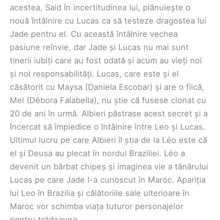
acestea, Said în incertitudinea lui, plănuiește o
nouă întâlnire cu Lucas ca să testeze dragostea lui
Jade pentru el. Cu această întâlnire vechea
pasiune reînvie, dar Jade și Lucas nu mai sunt
tinerii iubiți care au fost odată și acum au vieți noi
și noi responsabilități. Lucas, care este și el
căsătorit cu Maysa (Daniela Escobar) și are o fiică,
Mel (Débora Falabella), nu știe că fusese clonat cu
20 de ani în urmă. Albieri păstrase acest secret și a
încercat să împiedice o întâlnire între Leo și Lucas.
Ultimul lucru pe care Albieri îl știa de la Léo este că
el și Deusa au plecat în nordul Braziliei. Léo a
devenit un bărbat chipeș și imaginea vie a tânărului
Lucas pe care Jade l-a cunoscut în Maroc. Apariția
lui Leo în Brazilia și călătoriile sale ulterioare în
Maroc vor schimba viața tuturor personajelor
pentru totdeauna.