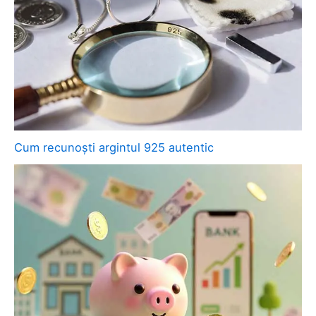
Cum recunoști argintul 925 autentic