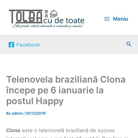
Skip
to
Meniu
content
Sea
Facebook
Telenovela braziliană Clona
începe pe 6 ianuarie la
postul Happy
By
admin
/
20/12/2019
Clona
este o telenovelă braziliană de succes