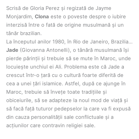
Scrisă de Gloria Perez și regizată de Jayme
Monjardim,
Clona
este o poveste despre o iubire
interzisă între o fată de origine musulmană și un
tânăr brazilian.
La începutul anilor 1980, în Rio de Janeiro, Brazilia…
Jade
(Giovanna Antonelli), o tânără musulmană își
pierde părinții și trebuie să se mute în Maroc, unde
locuiește unchiul ei Ali. Problema este că Jade a
crescut într-o țară cu o cultură foarte diferită de
cea a unei țări islamice. Astfel, după ce ajunge în
Maroc, trebuie să învețe toate tradițiile și
obiceiurile, să se adapteze la noul mod de viață și
să facă față tuturor pedepselor la care va fi expusă
din cauza personalității sale conflictuale și a
acțiunilor care contravin religiei sale.