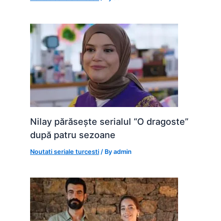
Nilay părăsește serialul “O dragoste”
după patru sezoane
Noutati seriale turcesti
/ By
admin