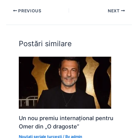
e
s
s
er
e
di
e
PREVIOUS
NEXT
b
A
e
st
t
o
p
n
o
p
g
Postări similare
k
er
Un nou premiu internațional pentru
Omer din „O dragoste”
Noutati seriale turcesti
/ By
admin