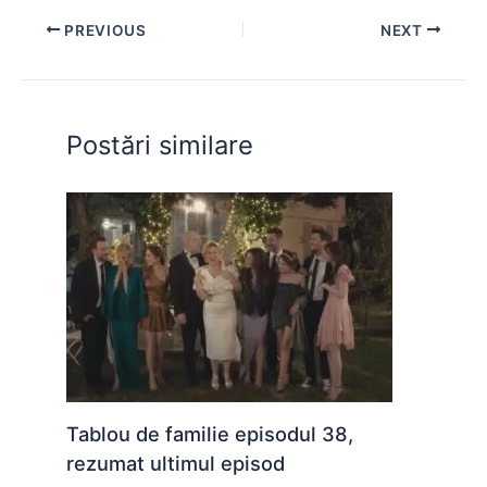
e
s
s
er
e
di
e
PREVIOUS
NEXT
b
A
e
st
t
o
p
n
o
p
g
Postări similare
k
er
Tablou de familie episodul 38,
rezumat ultimul episod