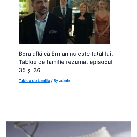
Bora află că Erman nu este tatăl lui,
Tablou de familie rezumat episodul
35 și 36
Tablou de familie
/ By
admin