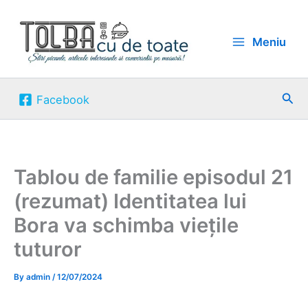
Skip
to
Meniu
content
Sea
Facebook
Tablou de familie episodul 21
(rezumat) Identitatea lui
Bora va schimba viețile
tuturor
By
admin
/
12/07/2024