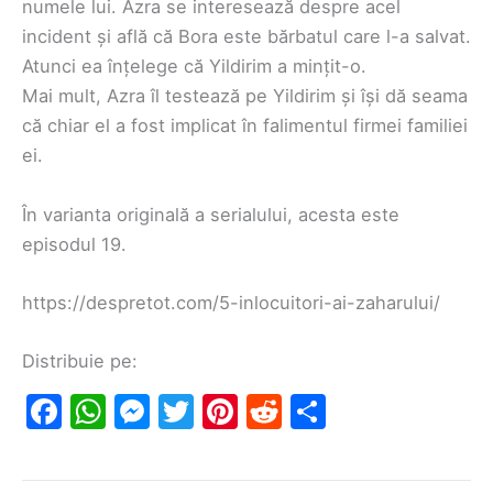
numele lui. Azra se interesează despre acel
incident și află că Bora este bărbatul care l-a salvat.
Atunci ea înțelege că Yildirim a mințit-o.
Mai mult, Azra îl testează pe Yildirim și își dă seama
că chiar el a fost implicat în falimentul firmei familiei
ei.
În varianta originală a serialului, acesta este
episodul 19.
https://despretot.com/5-inlocuitori-ai-zaharului/
Distribuie pe:
F
W
M
T
Pi
R
S
a
h
e
w
nt
e
h
c
at
s
itt
er
d
ar