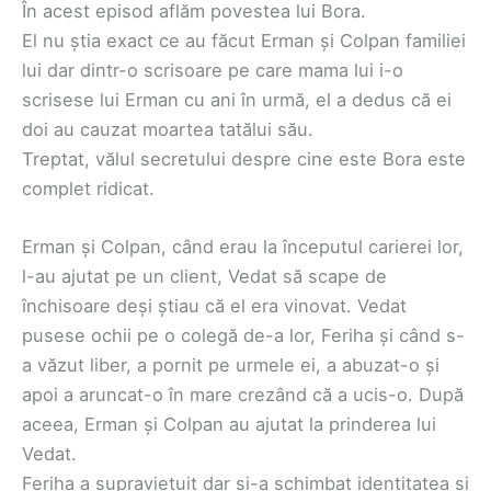
În acest episod aflăm povestea lui Bora.
El nu știa exact ce au făcut Erman și Colpan familiei
lui dar dintr-o scrisoare pe care mama lui i-o
scrisese lui Erman cu ani în urmă, el a dedus că ei
doi au cauzat moartea tatălui său.
Treptat, vălul secretului despre cine este Bora este
complet ridicat.
Erman și Colpan, când erau la începutul carierei lor,
l-au ajutat pe un client, Vedat să scape de
închisoare deși știau că el era vinovat. Vedat
pusese ochii pe o colegă de-a lor, Feriha și când s-
a văzut liber, a pornit pe urmele ei, a abuzat-o și
apoi a aruncat-o în mare crezând că a ucis-o. După
aceea, Erman și Colpan au ajutat la prinderea lui
Vedat.
Feriha a supraviețuit dar și-a schimbat identitatea și