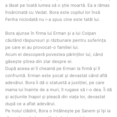
a lăsat pe toată lumea să o știe moartă. Ea a rămas
însărcinată cu Vedat. Bora este copilul lor însă
Feriha niciodată nu i-a spus cine este tatăl lui.
Bora ajunse în firma lui Erman și a lui Colpan
căutând răspunsuri și răzbunare pentru suferința
pe care ei au provocat-o familiei lui.
Acum el descoperă povestea părinților lui, când
găsește știrea din ziar despre ei.
După aceea el îl cheamă pe Erman la firmă și îl
confruntă. Erman este șocat și devastat când află
adevărul. Bora îi dă o statuetă a justiției, pe care
mama lui înainte de a muri, îl rugase să i-o dea. Îi dă
și acțiunile înapoi și pleacă din viața lor, devastat
după ce a aflat adevărul.
Pe holul clădirii, Bora o întâlnește pe Sanem și își ia