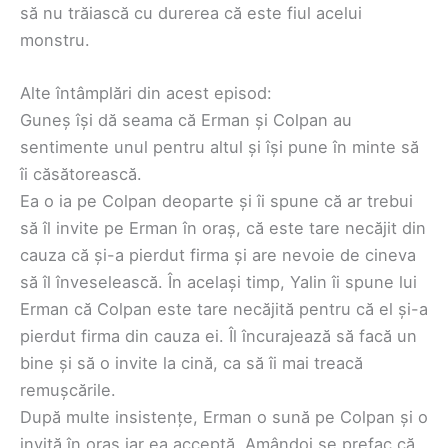
să nu trăiască cu durerea că este fiul acelui
monstru.
Alte întâmplări din acest episod:
Guneș își dă seama că Erman și Colpan au
sentimente unul pentru altul și își pune în minte să
îi căsătorească.
Ea o ia pe Colpan deoparte și îi spune că ar trebui
să îl invite pe Erman în oraș, că este tare necăjit din
cauza că și-a pierdut firma și are nevoie de cineva
să îl înveselească. În același timp, Yalin îi spune lui
Erman că Colpan este tare necăjită pentru că el și-a
pierdut firma din cauza ei. Îl încurajează să facă un
bine și să o invite la cină, ca să îi mai treacă
remușcările.
După multe insistențe, Erman o sună pe Colpan și o
invită în oraș iar ea acceptă. Amândoi se prefac că