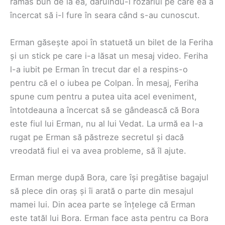
rămas bun de la ea, dăruindu-i rozariul pe care ea a
încercat să i-l fure în seara când s-au cunoscut.
Erman găsește apoi în statuetă un bilet de la Feriha
și un stick pe care i-a lăsat un mesaj video. Feriha
l-a iubit pe Erman în trecut dar el a respins-o
pentru că el o iubea pe Colpan. În mesaj, Feriha
spune cum pentru a putea uita acel eveniment,
întotdeauna a încercat să se gândească că Bora
este fiul lui Erman, nu al lui Vedat. La urmă ea l-a
rugat pe Erman să păstreze secretul și dacă
vreodată fiul ei va avea probleme, să îl ajute.
Erman merge după Bora, care își pregătise bagajul
să plece din oraș și îi arată o parte din mesajul
mamei lui. Din acea parte se înțelege că Erman
este tatăl lui Bora. Erman face asta pentru ca Bora