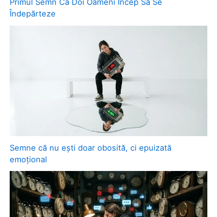
Primul Semn Că Doi Oameni Încep Să Se
Îndepărteze
Semne că nu ești doar obosită, ci epuizată
emoțional