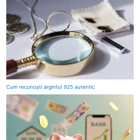
Cum recunoști argintul 925 autentic