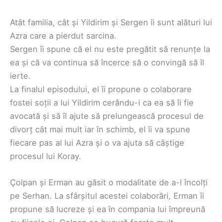
Atât familia, cât și Yildirim și Sergen îi sunt alături lui
Azra care a pierdut sarcina.
Sergen îi spune că el nu este pregătit să renunțe la
ea și că va continua să încerce să o convingă să îl
ierte.
La finalul episodului, el îi propune o colaborare
fostei soții a lui Yildirim cerându-i ca ea să îi fie
avocată și să îl ajute să prelungească procesul de
divorț cât mai mult iar în schimb, el îi va spune
fiecare pas al lui Azra și o va ajuta să câștige
procesul lui Koray.
Çolpan și Erman au găsit o modalitate de a-l încolți
pe Serhan. La sfârșitul acestei colaborări, Erman îi
propune să lucreze și ea în compania lui împreună