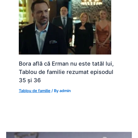
Bora află că Erman nu este tatăl lui,
Tablou de familie rezumat episodul
35 și 36
Tablou de familie
/ By
admin