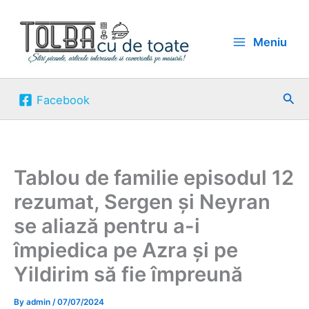
Skip
to
Meniu
content
Sea
Facebook
Tablou de familie episodul 12
rezumat, Sergen și Neyran
se aliază pentru a-i
împiedica pe Azra și pe
Yildirim să fie împreună
By
admin
/
07/07/2024