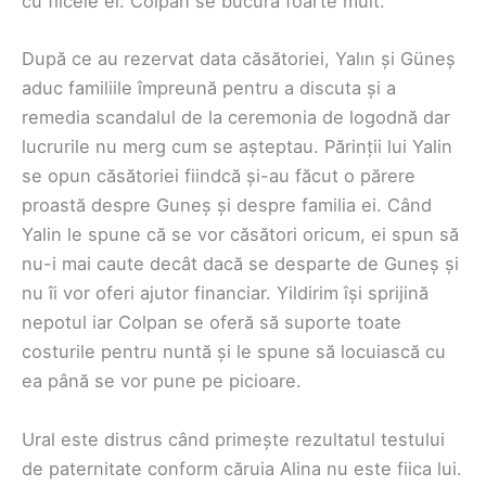
cu fiicele ei. Colpan se bucură foarte mult.
După ce au rezervat data căsătoriei, Yalın și Güneș
aduc familiile împreună pentru a discuta și a
remedia scandalul de la ceremonia de logodnă dar
lucrurile nu merg cum se așteptau. Părinții lui Yalin
se opun căsătoriei fiindcă și-au făcut o părere
proastă despre Guneș și despre familia ei. Când
Yalin le spune că se vor căsători oricum, ei spun să
nu-i mai caute decât dacă se desparte de Guneș și
nu îi vor oferi ajutor financiar. Yildirim își sprijină
nepotul iar Colpan se oferă să suporte toate
costurile pentru nuntă și le spune să locuiască cu
ea până se vor pune pe picioare.
Ural este distrus când primește rezultatul testului
de paternitate conform căruia Alina nu este fiica lui.