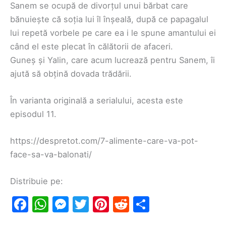
Sanem se ocupă de divorțul unui bărbat care
bănuiește că soția lui îl înșeală, după ce papagalul
lui repetă vorbele pe care ea i le spune amantului ei
când el este plecat în călătorii de afaceri.
Guneș și Yalin, care acum lucrează pentru Sanem, îi
ajută să obțină dovada trădării.
În varianta originală a serialului, acesta este
episodul 11.
https://despretot.com/7-alimente-care-va-pot-
face-sa-va-balonati/
Distribuie pe:
F
W
M
T
Pi
R
S
a
h
e
w
nt
e
h