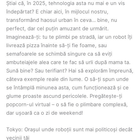
Știai că, în 2025, tehnologia asta nu mai e un vis
îndepărtat? E chiar aici, în mijlocul nostru,
transformând haosul urban în ceva… bine, nu
perfect, dar cel puțin amuzant de urmărit.
Imaginează-ți: tu te plimbi pe stradă, iar un robot îți
livrează pizza înainte să-ți fie foame, sau
semafoarele se schimbă singure ca să eviți
ambuteiajele alea care te fac să urli după mama ta.
Sună bine? Sau terifiant? Hai să explorăm împreună,
câteva exemple reale din lume. O să-ți spun unde
se întâmplă minunea asta, cum funcționează și ce
glume proaste ascund pericolele. Pregătește-ți
popcorn-ul virtual – o să fie o plimbare complexă,
dar ușoară ca o zi de weekend!
Tokyo: Orașul unde roboții sunt mai politicoși decât
vecinii tăi