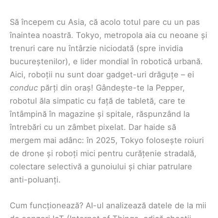
Să începem cu Asia, că acolo totul pare cu un pas
înaintea noastră. Tokyo, metropola aia cu neoane și
trenuri care nu întârzie niciodată (spre invidia
bucureștenilor), e lider mondial în robotică urbană.
Aici, roboții nu sunt doar gadget-uri drăguțe – ei
conduc
părți din oraș! Gândește-te la Pepper,
robotul ăla simpatic cu față de tabletă, care te
întâmpină în magazine și spitale, răspunzând la
întrebări cu un zâmbet pixelat. Dar haide să
mergem mai adânc: în 2025, Tokyo folosește roiuri
de drone și roboți mici pentru curățenie stradală,
colectare selectivă a gunoiului și chiar patrulare
anti-poluanți.
Cum funcționează? AI-ul analizează datele de la mii