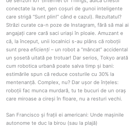
de senzori IoT (Internet of Things, adică chestii
conectate la net, gen coșuri de gunoi inteligente
care strigă “Sunt plin!” când e cazul). Rezultatul?
Străzi curate ca-n poze de Instagram, fără să mai ai
angajați care cară saci uriași în ploaie. Amuzant e
că, la început, unii localnici s-au plâns că roboții
sunt prea
eficienți
– un robot a “mâncat” accidental
un șosetă uitată pe trotuar! Dar serios, Tokyo arată
cum robotica urbană poate salva timp și bani:
estimările spun că reduce costurile cu 30% la
mentenanță. Complex, nu? Dar ușor de înțeles:
roboții fac munca murdară, tu te bucuri de un oraș
care miroase a cireși în floare, nu a resturi vechi.
San Francisco și frații ei americani: Unde mașinile
autonome te duc la birou (sau la plajă)