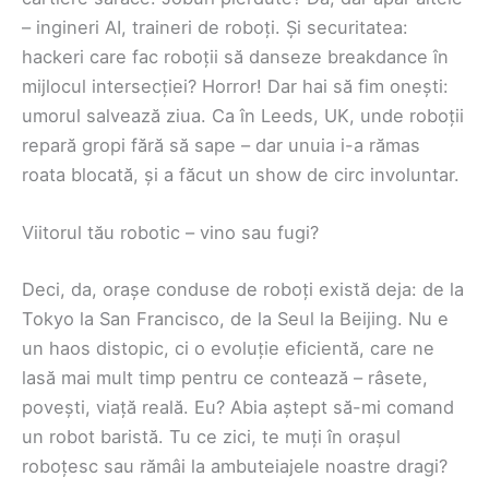
– ingineri AI, traineri de roboți. Și securitatea:
hackeri care fac roboții să danseze breakdance în
mijlocul intersecției? Horror! Dar hai să fim onești:
umorul salvează ziua. Ca în Leeds, UK, unde roboții
repară gropi fără să sape – dar unuia i-a rămas
roata blocată, și a făcut un show de circ involuntar.
Viitorul tău robotic – vino sau fugi?
Deci, da, orașe conduse de roboți există deja: de la
Tokyo la San Francisco, de la Seul la Beijing. Nu e
un haos distopic, ci o evoluție eficientă, care ne
lasă mai mult timp pentru ce contează – râsete,
povești, viață reală. Eu? Abia aștept să-mi comand
un robot baristă. Tu ce zici, te muți în orașul
roboțesc sau rămâi la ambuteiajele noastre dragi?