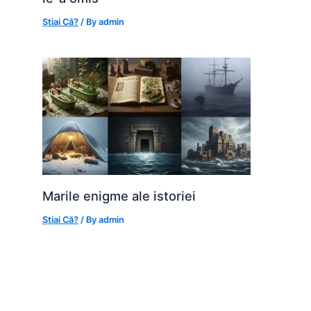
Știai Că?
/ By
admin
Marile enigme ale istoriei
Știai Că?
/ By
admin