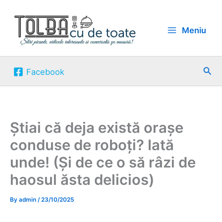
Skip
to
Meniu
content
Sea
Facebook
Știai că deja există orașe
conduse de roboți? Iată
unde! (Și de ce o să râzi de
haosul ăsta delicios)
By
admin
/
23/10/2025