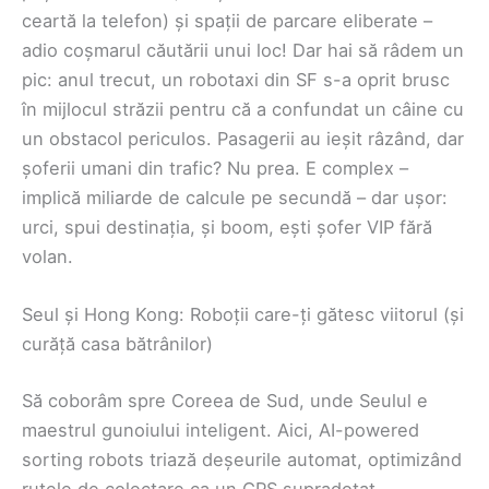
ceartă la telefon) și spații de parcare eliberate –
adio coșmarul căutării unui loc! Dar hai să râdem un
pic: anul trecut, un robotaxi din SF s-a oprit brusc
în mijlocul străzii pentru că a confundat un câine cu
un obstacol periculos. Pasagerii au ieșit râzând, dar
șoferii umani din trafic? Nu prea. E complex –
implică miliarde de calcule pe secundă – dar ușor:
urci, spui destinația, și boom, ești șofer VIP fără
volan.
Seul și Hong Kong: Roboții care-ți gătesc viitorul (și
curăță casa bătrânilor)
Să coborâm spre Coreea de Sud, unde Seulul e
maestrul gunoiului inteligent. Aici, AI-powered
sorting robots triază deșeurile automat, optimizând
rutele de colectare ca un GPS supradotat.