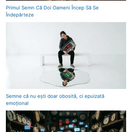
Primul Semn Că Doi Oameni Încep Să Se
Îndepărteze
Semne că nu ești doar obosită, ci epuizată
emoțional