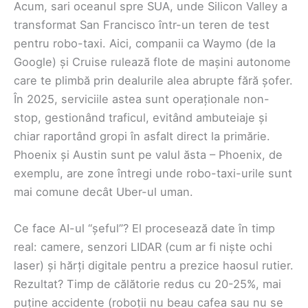
Acum, sari oceanul spre SUA, unde Silicon Valley a
transformat San Francisco într-un teren de test
pentru robo-taxi. Aici, companii ca Waymo (de la
Google) și Cruise rulează flote de mașini autonome
care te plimbă prin dealurile alea abrupte fără șofer.
În 2025, serviciile astea sunt operaționale non-
stop, gestionând traficul, evitând ambuteiaje și
chiar raportând gropi în asfalt direct la primărie.
Phoenix și Austin sunt pe valul ăsta – Phoenix, de
exemplu, are zone întregi unde robo-taxi-urile sunt
mai comune decât Uber-ul uman.
Ce face AI-ul “șeful”? El procesează date în timp
real: camere, senzori LIDAR (cum ar fi niște ochi
laser) și hărți digitale pentru a prezice haosul rutier.
Rezultat? Timp de călătorie redus cu 20-25%, mai
puține accidente (roboții nu beau cafea sau nu se