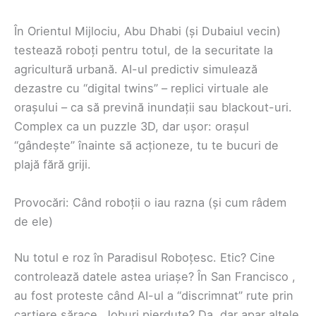
În Orientul Mijlociu, Abu Dhabi (și Dubaiul vecin)
testează roboți pentru totul, de la securitate la
agricultură urbană. AI-ul predictiv simulează
dezastre cu “digital twins” – replici virtuale ale
orașului – ca să prevină inundații sau blackout-uri.
Complex ca un puzzle 3D, dar ușor: orașul
“gândește” înainte să acționeze, tu te bucuri de
plajă fără griji.
Provocări: Când roboții o iau razna (și cum râdem
de ele)
Nu totul e roz în Paradisul Roboțesc. Etic? Cine
controlează datele astea uriașe? În San Francisco ,
au fost proteste când AI-ul a “discrimnat” rute prin
cartiere sărace. Joburi pierdute? Da, dar apar altele