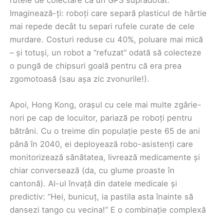
Imaginează-ți: roboți care separă plasticul de hârtie
mai repede decât tu separi rufele curate de cele
murdare. Costuri reduse cu 40%, poluare mai mică
– și totuși, un robot a “refuzat” odată să colecteze
o pungă de chipsuri goală pentru că era prea
zgomotoasă (sau așa zic zvonurile!).
Apoi, Hong Kong, orașul cu cele mai multe zgârie-
nori pe cap de locuitor, pariază pe roboți pentru
bătrâni. Cu o treime din populație peste 65 de ani
până în 2040, ei deployează robo-asistenți care
monitorizează sănătatea, livrează medicamente și
chiar conversează (da, cu glume proaste în
cantonă). AI-ul învață din datele medicale și
predictiv: “Hei, bunicuț, ia pastila asta înainte să
dansezi tango cu vecina!” E o combinație complexă