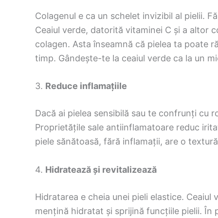
Colagenul e ca un schelet invizibil al pielii. F
Ceaiul verde, datorită vitaminei C și a altor 
colagen. Asta înseamnă că pielea ta poate r
timp. Gândește-te la ceaiul verde ca la un mi
3.
Reduce inflamațiile
Dacă ai pielea sensibilă sau te confrunți cu r
Proprietățile sale antiinflamatoare reduc irita
piele sănătoasă, fără inflamații, are o textur
4.
Hidratează și revitalizează
Hidratarea e cheia unei pieli elastice. Ceaiu
mențină hidratat și sprijină funcțiile pielii. Î