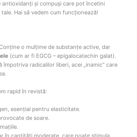
e antioxidanți și compuși care pot încetini
ii tale. Hai să vedem cum funcționează!
. Conține o mulțime de substanțe active, dar
ele
(cum ar fi EGCG – epigalocatechin galat).
împotriva radicalilor liberi, acei „inamic” care
ea.
m rapid în revistă:
en, esențial pentru elasticitate.
 provocate de soare.
mațiile.
dar în cantități moderate, care poate stimula