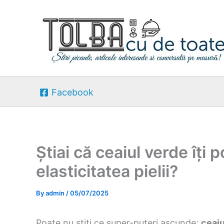
Skip
to
content
Facebook
Știai că ceaiul verde îți
elasticitatea pielii?
By
admin
/
05/07/2025
Poate nu știți ce super-puteri ascunde:
ceaiu