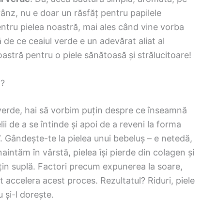
nz, nu e doar un răsfăț pentru papilele
entru pielea noastră, mai ales când vine vorba
 de ce ceaiul verde e un adevărat aliat al
oastră pentru o piele sănătoasă și strălucitoare!
ă?
i verde, hai să vorbim puțin despre ce înseamnă
elii de a se întinde și apoi de a reveni la forma
ă”. Gândește-te la pielea unui bebeluș – e netedă,
naintăm în vârstă, pielea își pierde din colagen și
țin suplă. Factori precum expunerea la soare,
 accelera acest proces. Rezultatul? Riduri, piele
 și-l dorește.