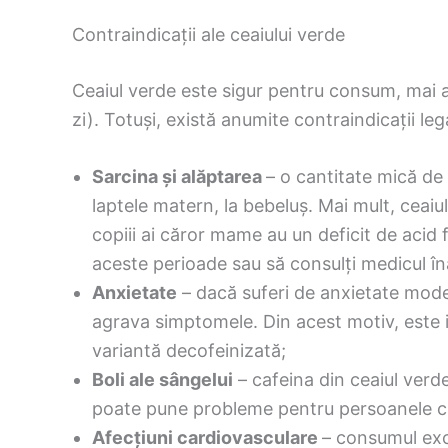
Contraindicații ale ceaiului verde
Ceaiul verde este sigur pentru consum, mai 
zi). Totuși, există anumite contraindicații l
Sarcina și alăptarea
– o cantitate mică de 
laptele matern, la bebeluș. Mai mult, ceaiu
copiii ai căror mame au un deficit de acid 
aceste perioade sau să consulți medicul în
Anxietate
– dacă suferi de anxietate mode
agrava simptomele. Din acest motiv, este in
variantă decofeinizată;
Boli ale sângelui
– cafeina din ceaiul verd
poate pune probleme pentru persoanele ca
Afecțiuni cardiovasculare
– consumul exc