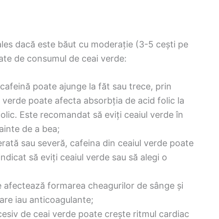
ales dacă este băut cu moderație (3-5 cești pe
egate de consumul de ceai verde:
cafeină poate ajunge la făt sau trece, prin
l verde poate afecta absorbția de acid folic la
folic. Este recomandat să eviți ceaiul verde în
ainte de a bea;
rată sau severă, cafeina din ceaiul verde poate
dicat să eviți ceaiul verde sau să alegi o
e afectează formarea cheagurilor de sânge și
re iau anticoagulante;
esiv de ceai verde poate crește ritmul cardiac