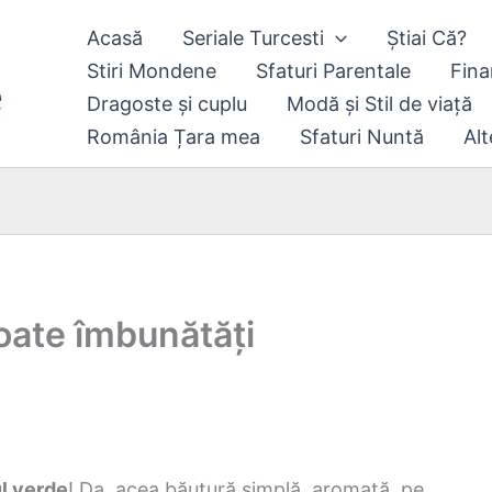
Acasă
Seriale Turcesti
Știai Că?
Stiri Mondene
Sfaturi Parentale
Fina
Dragoste și cuplu
Modă și Stil de viață
România Țara mea
Sfaturi Nuntă
Alt
 poate îmbunătăți
l verde
! Da, acea băutură simplă, aromată, pe