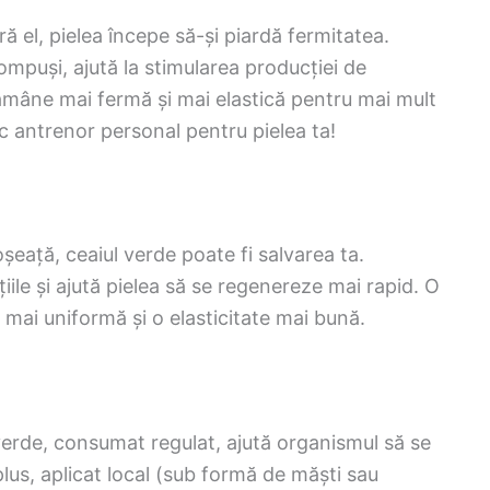
ără el, pielea începe să-și piardă fermitatea.
compuși, ajută la stimularea producției de
ămâne mai fermă și mai elastică pentru mai mult
c antrenor personal pentru pielea ta!
oșeață, ceaiul verde poate fi salvarea ta.
țiile și ajută pielea să se regenereze mai rapid. O
ă mai uniformă și o elasticitate mai bună.
l verde, consumat regulat, ajută organismul să se
n plus, aplicat local (sub formă de măști sau