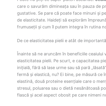
care o savurăm dimineața sau în pauza de prâ
gustative. Se pare că poate face minuni și p
de elasticitate. Haideți să explorăm împreună
frumuseții și cum îl putem integra în rutina n
De ce elasticitatea pielii e atât de important
Înainte să ne aruncăm în beneficiile ceaiulu
elasticitatea pielii. Pe scurt, e capacitatea pi
inițială, fără să lase urme sau să pară „lăsat
fermă și elastică, nu? Ei bine, pe măsură ce î
elastină, două proteine esențiale care o men
stresul, poluarea sau o dietă nesănătoasă pot
flască și acel aspect obosit pe care nimeni nu