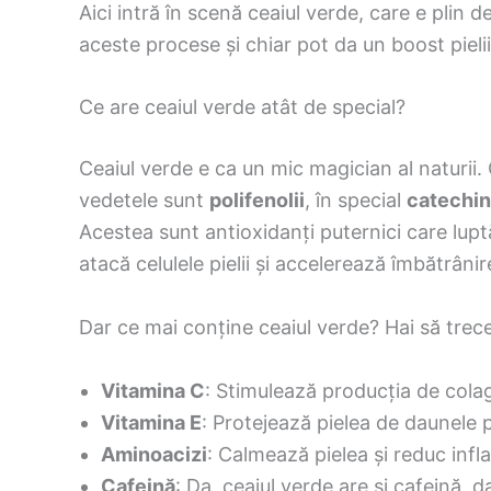
Aici intră în scenă ceaiul verde, care e plin d
aceste procese și chiar pot da un boost piel
Ce are ceaiul verde atât de special?
Ceaiul verde e ca un mic magician al naturii
vedetele sunt
polifenolii
, în special
catechin
Acestea sunt antioxidanți puternici care luptă 
atacă celulele pielii și accelerează îmbătrânir
Dar ce mai conține ceaiul verde? Hai să trece
Vitamina C
: Stimulează producția de colag
Vitamina E
: Protejează pielea de daunele
Aminoacizi
: Calmează pielea și reduc infla
Cafeină
: Da, ceaiul verde are și cafeină, 