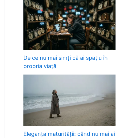
De ce nu mai simți că ai spațiu în
propria viață
Eleganța maturității: când nu mai ai