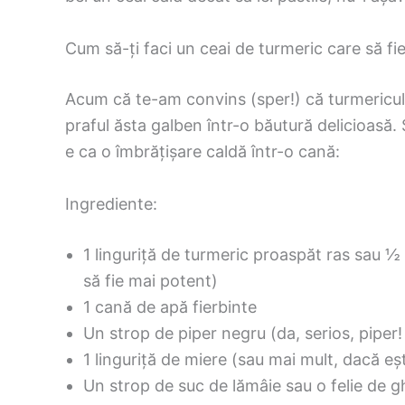
Cum să-ți faci un ceai de turmeric care să fi
Acum că te-am convins (sper!) că turmericu
praful ăsta galben într-o băutură delicioasă. 
e ca o îmbrățișare caldă într-o cană:
Ingrediente:
1 linguriță de turmeric proaspăt ras sau ½ 
să fie mai potent)
1 cană de apă fierbinte
Un strop de piper negru (da, serios, piper
1 linguriță de miere (sau mai mult, dacă eșt
Un strop de suc de lămâie sau o felie de g