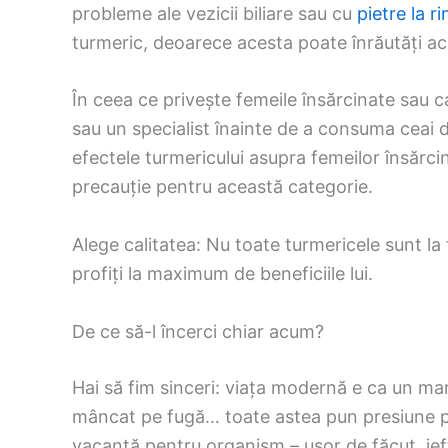
probleme ale vezicii biliare sau cu
pietre la ri
turmeric, deoarece acesta poate înrăutăți ac
În ceea ce privește femeile însărcinate sau c
sau un specialist înainte de a consuma ceai 
efectele turmericului asupra femeilor însărc
precauție pentru această categorie.
Alege calitatea: Nu toate turmericele sunt la f
profiți la maximum de beneficiile lui.
De ce să-l încerci chiar acum?
Hai să fim sinceri: viața modernă e ca un ma
mâncat pe fugă… toate astea pun presiune pe
vacanță pentru organism – ușor de făcut, ieftin