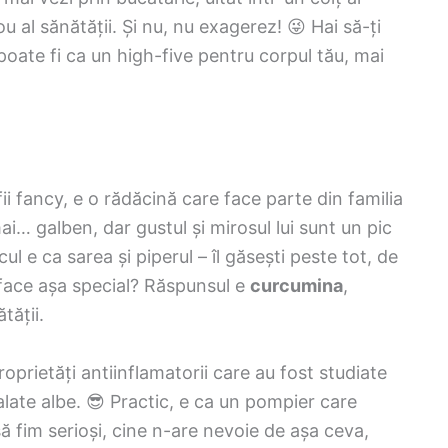
 al sănătății. Și nu, nu exagerez! 😜 Hai să-ți
oate fi ca un high-five pentru corpul tău, mai
ii fancy, e o rădăcină care face parte din familia
i… galben, dar gustul și mirosul lui sunt un pic
ul e ca sarea și piperul – îl găsești peste tot, de
l face așa special? Răspunsul e
curcumina
,
tății.
oprietăți antiinflamatorii care au fost studiate
alate albe. 😎 Practic, e ca un pompier care
 să fim serioși, cine n-are nevoie de așa ceva,