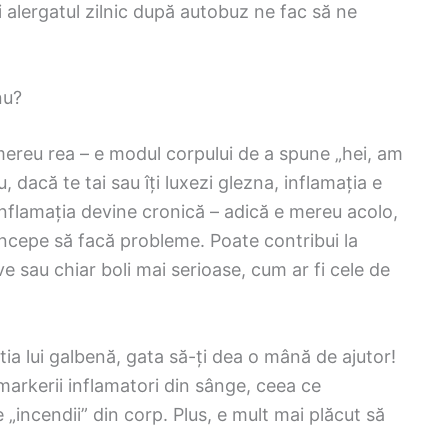
 alergatul zilnic după autobuz ne fac să ne
nu?
 mereu rea – e modul corpului de a spune „hei, am
 dacă te tai sau îți luxezi glezna, inflamația e
inflamația devine cronică – adică e mereu acolo,
începe să facă probleme. Poate contribui la
e sau chiar boli mai serioase, cum ar fi cele de
tia lui galbenă, gata să-ți dea o mână de ajutor!
markerii inflamatori din sânge, ceea ce
 „incendii” din corp. Plus, e mult mai plăcut să