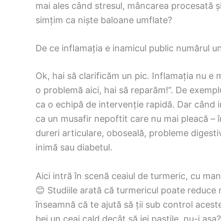
mai ales când stresul, mâncarea procesată și
simțim ca niște baloane umflate?
De ce inflamația e inamicul public numărul u
Ok, hai să clarificăm un pic. Inflamația nu e
o problemă aici, hai să reparăm!”. De exemplu,
ca o echipă de intervenție rapidă. Dar când 
ca un musafir nepoftit care nu mai pleacă – 
dureri articulare, oboseală, probleme digestiv
inimă sau diabetul.
Aici intră în scenă ceaiul de turmeric, cu man
😊 Studiile arată că turmericul poate reduce 
înseamnă că te ajută să ții sub control aceste
bei un ceai cald decât să iei pastile, nu-i așa?