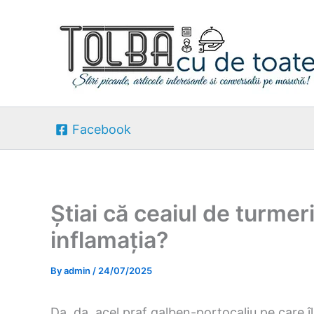
Skip
to
content
Facebook
Știai că ceaiul de turmer
inflamația?
By
admin
/
24/07/2025
Da, da, acel praf galben-portocaliu pe care îl 