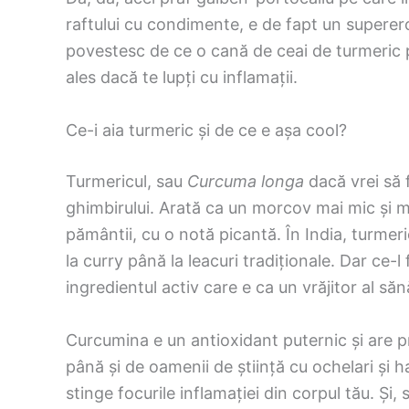
raftului cu condimente, e de fapt un supererou
povestesc de ce o cană de ceai de turmeric p
ales dacă te lupți cu inflamații.
Ce-i aia turmeric și de ce e așa cool?
Turmericul, sau
Curcuma longa
dacă vrei să f
ghimbirului. Arată ca un morcov mai mic și ma
pământii, cu o notă picantă. În India, turmeric
la curry până la leacuri tradiționale. Dar ce-
ingredientul activ care e ca un vrăjitor al sănă
Curcumina e un antioxidant puternic și are pr
până și de oamenii de știință cu ochelari și h
stinge focurile inflamației din corpul tău. Și,