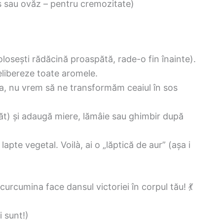
s sau ovăz – pentru cremozitate)
losești rădăcină proaspătă, rade-o fin înainte).
elibereze toate aromele.
a, nu vrem să ne transformăm ceaiul în sos
ăt) și adaugă miere, lămâie sau ghimbir după
apte vegetal. Voilà, ai o „lăptică de aur” (așa i
urcumina face dansul victoriei în corpul tău! 💃
i sunt!)