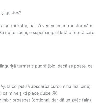
e și gustos?
l e un rockstar, hai să vedem cum transformăm
Să nu te sperii, e super simplu! Iată o rețetă care
linguriță turmeric pudră (bio, dacă se poate, ca
! Ajută corpul să absoarbă curcumina mai bine)
i ca mine și-ți place dulce 😜)
himbir proaspăt (opțional, dar dă un zvâc fain)