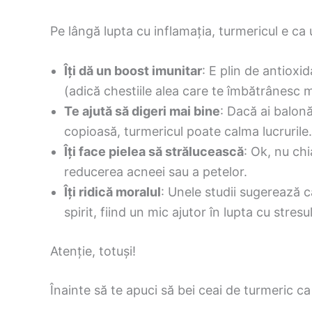
Pe lângă lupta cu inflamația, turmericul e ca 
Îți dă un boost imunitar
: E plin de antioxid
(adică chestiile alea care te îmbătrânesc 
Te ajută să digeri mai bine
: Dacă ai balon
copioasă, turmericul poate calma lucrurile.
Îți face pielea să strălucească
: Ok, nu chi
reducerea acneei sau a petelor.
Îți ridică moralul
: Unele studii sugerează c
spirit, fiind un mic ajutor în lupta cu stresul
Atenție, totuși!
Înainte să te apuci să bei ceai de turmeric ca