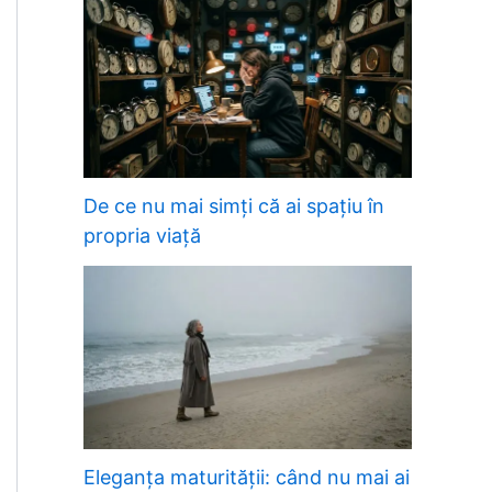
De ce nu mai simți că ai spațiu în
propria viață
Eleganța maturității: când nu mai ai