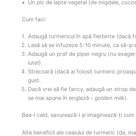
Un pic de lapte vegetal (de migdale, coco
Cum faci:
Adaugă turmericul în apă fierbinte (dacă fo
Lasă să se infuzeze 5-10 minute, ca să-și 
Adaugă un praf de piper negru (nu exager
iute!).
Strecoară (dacă ai folosit turmeric proasp
gust.
Dacă vrei să fie fancy, adaugă un strop de l
se mai spune în engleză –
golden milk
).
Bea-l cald, savurează-l și imaginează-ți cum c
Alte beneficii ale ceaiului de turmeric (da, ma