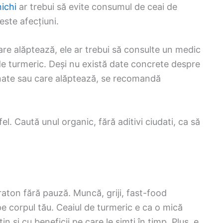
nichi
ar trebui să evite consumul de ceai de
este afecțiuni.
are alăptează, ele ar trebui să consulte un medic
de turmeric. Deși nu există date concrete despre
inate sau care alăptează, se recomandă
el. Caută unul organic, fără aditivi ciudati, ca să
raton fără pauză. Muncă, griji, fast-food
 corpul tău. Ceaiul de turmeric e ca o mică
 și cu beneficii pe care le simți în timp. Plus, e