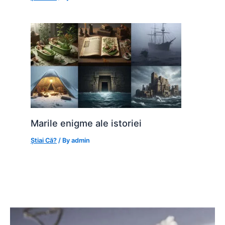
Marile enigme ale istoriei
Știai Că?
/ By
admin