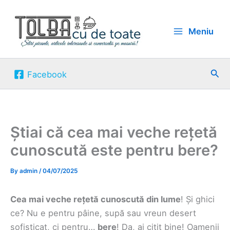
Skip
to
Meniu
content
Sea
Facebook
Știai că cea mai veche rețetă
cunoscută este pentru bere?
By
admin
/
04/07/2025
Cea mai veche rețetă cunoscută din lume
! Și ghici
ce? Nu e pentru pâine, supă sau vreun desert
sofisticat, ci pentru…
bere
! Da, ai citit bine! Oamenii