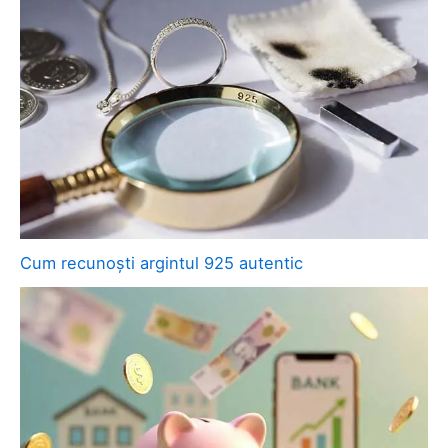
Cum recunoști argintul 925 autentic