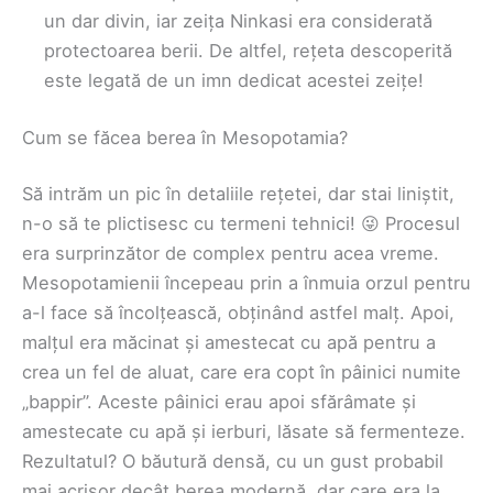
un dar divin, iar zeița Ninkasi era considerată
protectoarea berii. De altfel, rețeta descoperită
este legată de un imn dedicat acestei zeițe!
Cum se făcea berea în Mesopotamia?
Să intrăm un pic în detaliile rețetei, dar stai liniștit,
n-o să te plictisesc cu termeni tehnici! 😜 Procesul
era surprinzător de complex pentru acea vreme.
Mesopotamienii începeau prin a înmuia orzul pentru
a-l face să încolțească, obținând astfel malț. Apoi,
malțul era măcinat și amestecat cu apă pentru a
crea un fel de aluat, care era copt în pâinici numite
„bappir”. Aceste pâinici erau apoi sfărâmate și
amestecate cu apă și ierburi, lăsate să fermenteze.
Rezultatul? O băutură densă, cu un gust probabil
mai acrișor decât berea modernă, dar care era la