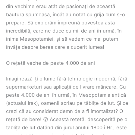
din vechime erau atât de pasionați de această
băutură spumoasă, încât au notat cu grijă cum s-o
prepare. Să explorăm împreună povestea asta
incredibilă, care ne duce cu mii de ani în urmă, în
inima Mesopotamiei, și să vedem ce mai putem
învăța despre berea care a cucerit lumea!
O rețetă veche de peste 4.000 de ani
Imaginează-ți o lume fără tehnologie modernă, fără
supermarketuri sau aplicații de livrare mâncare. Cu
peste 4.000 de ani în urmă, în Mesopotamia antică
(actualul Irak), oamenii scriau pe tăblițe de lut. Și ce
crezi că au considerat demn de a fi imortalizat? O
rețetă de bere! 😮 Această rețetă, descoperită pe o
tăbliță de lut datând din jurul anului 1800 î.Hr., este