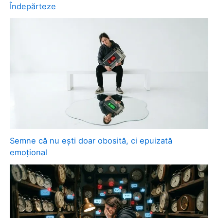
Îndepărteze
Semne că nu ești doar obosită, ci epuizată
emoțional