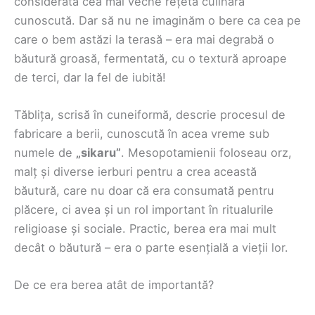
considerată cea mai veche rețetă culinară
cunoscută. Dar să nu ne imaginăm o bere ca cea pe
care o bem astăzi la terasă – era mai degrabă o
băutură groasă, fermentată, cu o textură aproape
de terci, dar la fel de iubită!
Tăblița, scrisă în cuneiformă, descrie procesul de
fabricare a berii, cunoscută în acea vreme sub
numele de
„sikaru”
. Mesopotamienii foloseau orz,
malț și diverse ierburi pentru a crea această
băutură, care nu doar că era consumată pentru
plăcere, ci avea și un rol important în ritualurile
religioase și sociale. Practic, berea era mai mult
decât o băutură – era o parte esențială a vieții lor.
De ce era berea atât de importantă?