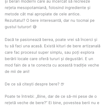
și berari moderni care au încercat să recreeze
rețeta mesopotamiană, folosind ingrediente și
metode cât mai apropiate de cele antice.
Rezultatul? O bere interesantă, dar nu tocmai pe
gustul tuturor! 😅
Dacă te pasionează berea, poate vrei să încerci și
tu să faci una acasă. Există kituri de bere artizanală
care fac procesul super simplu, sau poți explora
berării locale care oferă tururi și degustări. E un
mod fain de a te conecta cu această tradiție veche
de mii de ani!
De ce să citești despre bere? 🍺
Poate te întrebi: „Bine, dar de ce să-mi pese de o
rețetă veche de bere?” Ei bine, povestea berii nu e