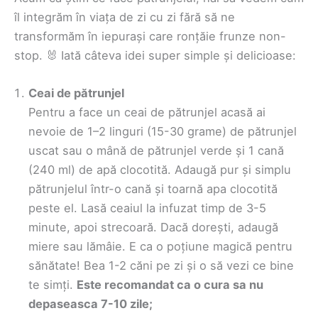
îl integrăm în viața de zi cu zi fără să ne
transformăm în iepurași care ronțăie frunze non-
stop. 🐰 Iată câteva idei super simple și delicioase:
Ceai de pătrunjel
Pentru a face un ceai de pătrunjel acasă ai
nevoie de 1–2 linguri (15-30 grame) de pătrunjel
uscat sau o mână de pătrunjel verde și 1 cană
(240 ml) de apă clocotită. Adaugă pur și simplu
pătrunjelul într-o cană și toarnă apa clocotită
peste el. Lasă ceaiul la infuzat timp de 3-5
minute, apoi strecoară. Dacă dorești, adaugă
miere sau lămâie. E ca o poțiune magică pentru
sănătate! Bea 1-2 căni pe zi și o să vezi ce bine
te simți.
Este recomandat ca o cura sa nu
depaseasca 7-10 zile;