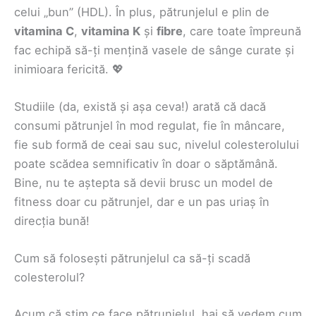
celui „bun” (HDL). În plus, pătrunjelul e plin de
vitamina C
,
vitamina K
și
fibre
, care toate împreună
fac echipă să-ți mențină vasele de sânge curate și
inimioara fericită. 💖
Studiile (da, există și așa ceva!) arată că dacă
consumi pătrunjel în mod regulat, fie în mâncare,
fie sub formă de ceai sau suc, nivelul colesterolului
poate scădea semnificativ în doar o săptămână.
Bine, nu te aștepta să devii brusc un model de
fitness doar cu pătrunjel, dar e un pas uriaș în
direcția bună!
Cum să folosești pătrunjelul ca să-ți scadă
colesterolul?
Acum că știm ce face pătrunjelul, hai să vedem cum