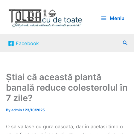
Skip
to
Meniu
content
Sea
Facebook
Știai că această plantă
banală reduce colesterolul în
7 zile?
By
admin
/
23/10/2025
O să vă lase cu gura căscată, dar în același timp o