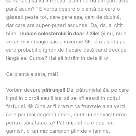
să vă facă să vă întrebați: „Cum de nu am știut asta
până acum?!” E vorba despre o plantă pe care o
găsești peste tot, care pare așa, cam de duzină,
dar care are super-puteri ascunse. Da, da, ai citit
bine:
reduce colesterolul în doar 7 zile
! Și nu, nu e
vreun elixir magic sau o invenție SF, ci o plantă pe
care probabil o ignori de fiecare dată când treci pe
lângă ea. Curios? Hai să intrăm în detalii! 🌿
Ce plantă e asta, măi?
Vorbim despre
pătrunjel
! Da, pătrunjelul ăla pe care
îl pui în ciorbă sau îl lași să se ofilească în colțul
farfuriei. 😅 Cine ar fi crezut că frunzele alea verzi,
care par mai degrabă decor, sunt un adevărat erou
pentru sănătatea ta? Pătrunjelul nu e doar un
garnish, ci un mic campion plin de vitamine,