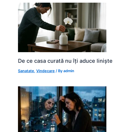
De ce casa curată nu îți aduce liniște
Sanatate
,
Vindecare
/ By
admin