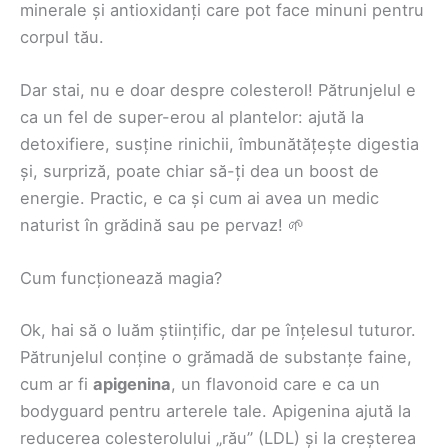
minerale și antioxidanți care pot face minuni pentru
corpul tău.
Dar stai, nu e doar despre colesterol! Pătrunjelul e
ca un fel de super-erou al plantelor: ajută la
detoxifiere, susține rinichii, îmbunătățește digestia
și, surpriză, poate chiar să-ți dea un boost de
energie. Practic, e ca și cum ai avea un medic
naturist în grădină sau pe pervaz! 🌱
Cum funcționează magia?
Ok, hai să o luăm științific, dar pe înțelesul tuturor.
Pătrunjelul conține o grămadă de substanțe faine,
cum ar fi
apigenina
, un flavonoid care e ca un
bodyguard pentru arterele tale. Apigenina ajută la
reducerea colesterolului „rău” (LDL) și la creșterea