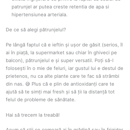
patrunjel ar putea creste retentia de apa si
hipertensiunea arteriala.
De ce să alegi pătrunjelul?
Pe lângă faptul că e ieftin și ușor de găsit (serios, îl
ai în piață, la supermarket sau chiar în ghiveci pe
balcon), pătrunjelul e și super versatil. Poți să-l
folosești în o mie de feluri, iar gustul lui e destul de
prietenos, nu ca alte plante care te fac să strâmbi
din nas. 😅 Plus că e plin de antioxidanți care te
ajută să te simți mai fresh și să ții la distanță tot
felul de probleme de sănătate.
Hai să trecem la treabă!
Acum că știi ce comoară ai în grădină sau în frigider,