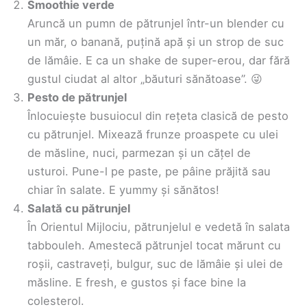
Smoothie verde
Aruncă un pumn de pătrunjel într-un blender cu
un măr, o banană, puțină apă și un strop de suc
de lămâie. E ca un shake de super-erou, dar fără
gustul ciudat al altor „băuturi sănătoase”. 😜
Pesto de pătrunjel
Înlocuiește busuiocul din rețeta clasică de pesto
cu pătrunjel. Mixează frunze proaspete cu ulei
de măsline, nuci, parmezan și un cățel de
usturoi. Pune-l pe paste, pe pâine prăjită sau
chiar în salate. E yummy și sănătos!
Salată cu pătrunjel
În Orientul Mijlociu, pătrunjelul e vedetă în salata
tabbouleh. Amestecă pătrunjel tocat mărunt cu
roșii, castraveți, bulgur, suc de lămâie și ulei de
măsline. E fresh, e gustos și face bine la
colesterol.