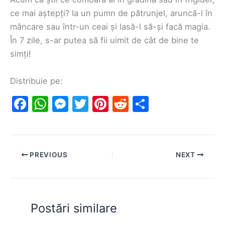
ce mai aștepți? Ia un pumn de pătrunjel, aruncă-l în
mâncare sau într-un ceai și lasă-l să-și facă magia.
În 7 zile, s-ar putea să fii uimit de cât de bine te
simți!
Distribuie pe:
F
W
M
T
Pi
R
S
a
h
e
w
nt
e
h
c
at
s
itt
er
d
ar
e
s
s
er
e
di
e
PREVIOUS
NEXT
b
A
e
st
t
o
p
n
o
p
g
Postări similare
k
er