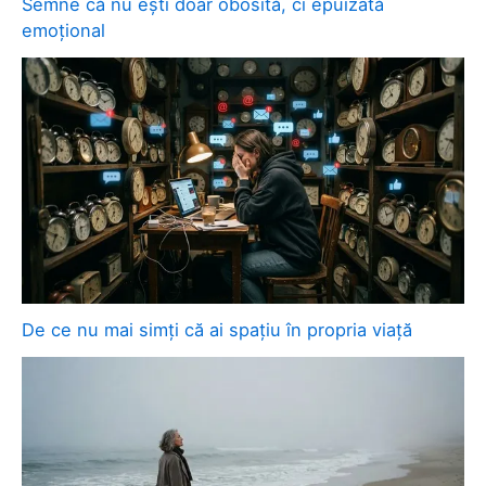
Semne că nu ești doar obosită, ci epuizată
emoțional
De ce nu mai simți că ai spațiu în propria viață