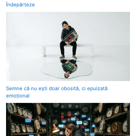
Îndepărteze
Semne că nu ești doar obosită, ci epuizată
emoțional