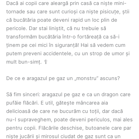
Dacă ai copii care aleargă prin casă ca niște mini-
tornade sau care sunt curioși ca niște pisicuțe, știi
că bucătăria poate deveni rapid un loc plin de
pericole. Dar stai liniștit, că nu trebuie să
transformăm bucătăria într-o fortăreață ca să-i
ținem pe cei mici în siguranță! Hai să vedem cum
putem preveni accidentele, cu un strop de umor și
mult bun-simț. 🥄
De ce e aragazul pe gaz un „monstru” ascuns?
Să fim sinceri: aragazul pe gaz e ca un dragon care
pufăie flăcări. E util, gătește mâncarea aia
delicioasă de care ne bucurăm cu toții, dar dacă
nu-l supraveghem, poate deveni periculos, mai ales
pentru copii. Flăcările deschise, butoanele care par
niște jucării și mirosul ciudat de gaz sunt ca un