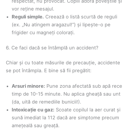
respectat, nu provocat. Copiii adoră poveștile și
vor reține mesajul.
Reguli simple.
Creează o listă scurtă de reguli
(ex. „Nu atingem aragazul!”) și lipește-o pe
frigider cu magneți colorați.
6. Ce faci dacă se întâmplă un accident?
Chiar și cu toate măsurile de precauție, accidente
se pot întâmpla. E bine să fii pregătit:
Arsuri minore:
Pune zona afectată sub apă rece
timp de 10-15 minute. Nu aplica gheață sau unt
(da, uită de remediile bunicii!).
Intoxicație cu gaz:
Scoate copilul la aer curat și
sună imediat la 112 dacă are simptome precum
amețeală sau greață.