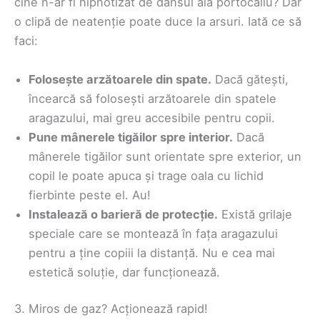
cine n-ar fi hipnotizat de dansul ăla portocaliu? Dar
o clipă de neatenție poate duce la arsuri. Iată ce să
faci:
Folosește arzătoarele din spate.
Dacă gătești,
încearcă să folosești arzătoarele din spatele
aragazului, mai greu accesibile pentru copii.
Pune mânerele tigăilor spre interior.
Dacă
mânerele tigăilor sunt orientate spre exterior, un
copil le poate apuca și trage oala cu lichid
fierbinte peste el. Au!
Instalează o barieră de protecție.
Există grilaje
speciale care se montează în fața aragazului
pentru a ține copiii la distanță. Nu e cea mai
estetică soluție, dar funcționează.
3. Miros de gaz? Acționează rapid!