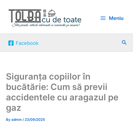
Skip
to
Meniu
content
Sea
Facebook
Siguranța copiilor în
bucătărie: Cum să previi
accidentele cu aragazul pe
gaz
By
admin
/
23/09/2025