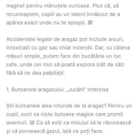
magnet pentru mânuțele curioase. Plus că, să
recunoaștem, copiii au un talent înnăscut de a
apărea exact unde nu te aștepți. 🙈
Accidentele legate de aragaz pot include arsuri,
intoxicații cu gaz sau chiar incendii. Dar, cu câteva
măsuri simple, putem face din bucătărie un loc
safe, unde cei mici să poată explora (cât de cât)
fără să ne dea palpitații.
1. Butoanele aragazului: „Jucării” interzise
Știi butoanele alea rotunde de la aragaz? Pentru un
copil, sunt ca niște butoane magice care promit
aventuri. 😅 Ca să eviți ca micuțul să le răsucească
și să pornească gazul, iată ce poți face: