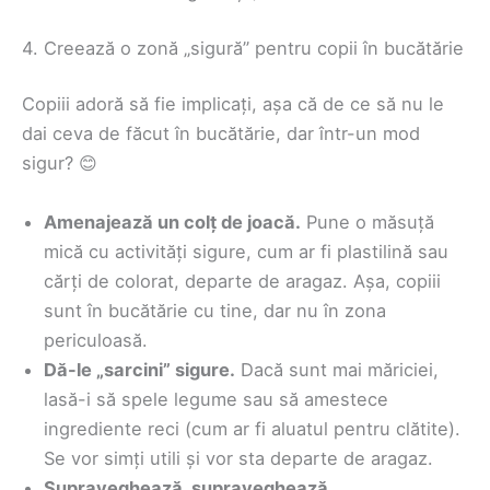
4. Creează o zonă „sigură” pentru copii în bucătărie
Copiii adoră să fie implicați, așa că de ce să nu le
dai ceva de făcut în bucătărie, dar într-un mod
sigur? 😊
Amenajează un colț de joacă.
Pune o măsuță
mică cu activități sigure, cum ar fi plastilină sau
cărți de colorat, departe de aragaz. Așa, copiii
sunt în bucătărie cu tine, dar nu în zona
periculoasă.
Dă-le „sarcini” sigure.
Dacă sunt mai măriciei,
lasă-i să spele legume sau să amestece
ingrediente reci (cum ar fi aluatul pentru clătite).
Se vor simți utili și vor sta departe de aragaz.
Supraveghează, supraveghează,