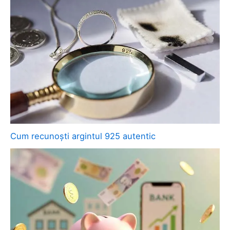
Cum recunoști argintul 925 autentic