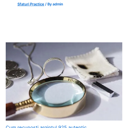
Sfaturi Practice
/ By
admin
Cum recunoști argintul 925 autentic