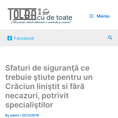
Skip
to
Meniu
content
Sea
Facebook
Sfaturi de siguranţă ce
trebuie ştiute pentru un
Crăciun liniştit si fără
necazuri, potrivit
specialiştilor
By
admin
/
20/12/2019