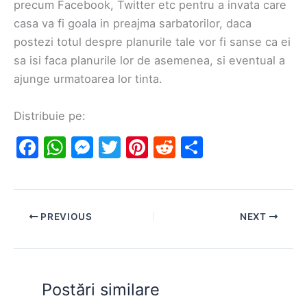
precum Facebook, Twitter etc pentru a invata care
casa va fi goala in preajma sarbatorilor, daca
postezi totul despre planurile tale vor fi sanse ca ei
sa isi faca planurile lor de asemenea, si eventual a
ajunge urmatoarea lor tinta.
Distribuie pe:
F
W
M
T
Pi
R
S
a
h
e
w
nt
e
h
c
at
s
itt
er
d
ar
e
s
s
er
e
di
e
PREVIOUS
NEXT
b
A
e
st
t
o
p
n
o
p
g
Postări similare
k
er