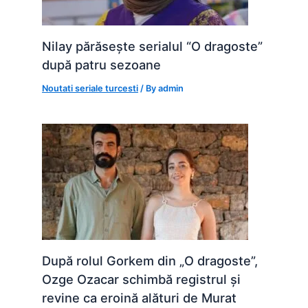
Nilay părăsește serialul “O dragoste”
după patru sezoane
Noutati seriale turcesti
/ By
admin
După rolul Gorkem din „O dragoste”,
Ozge Ozacar schimbă registrul și
revine ca eroină alături de Murat