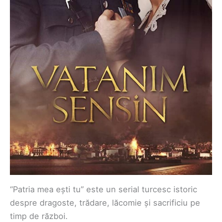
“Patria mea ești tu” este un serial turcesc istoric
despre dragoste, trădare, lăcomie și sacrificiu pe
timp de război.