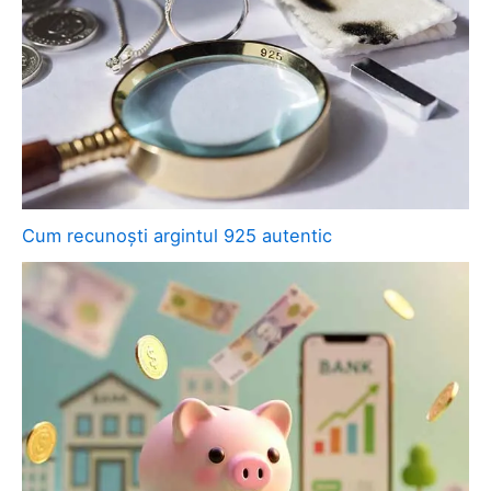
Cum recunoști argintul 925 autentic