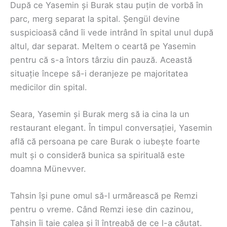
După ce Yasemin și Burak stau puțin de vorbă în
parc, merg separat la spital. Șengül devine
suspicioasă când îi vede intrând în spital unul după
altul, dar separat. Meltem o ceartă pe Yasemin
pentru că s-a întors târziu din pauză. Această
situație începe să-i deranjeze pe majoritatea
medicilor din spital.
Seara, Yasemin și Burak merg să ia cina la un
restaurant elegant. În timpul conversației, Yasemin
află că persoana pe care Burak o iubește foarte
mult și o consideră bunica sa spirituală este
doamna Münevver.
Tahsin își pune omul să-l urmărească pe Remzi
pentru o vreme. Când Remzi iese din cazinou,
Tahsin îi taie calea și îl întreabă de ce l-a căutat.