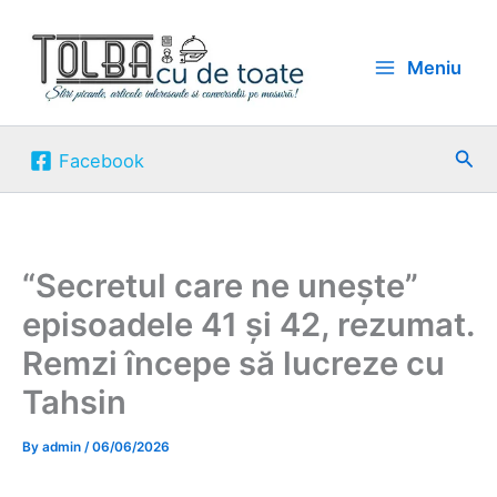
Skip
to
Meniu
content
Sea
Facebook
“Secretul care ne unește”
episoadele 41 și 42, rezumat.
Remzi începe să lucreze cu
Tahsin
By
admin
/
06/06/2026