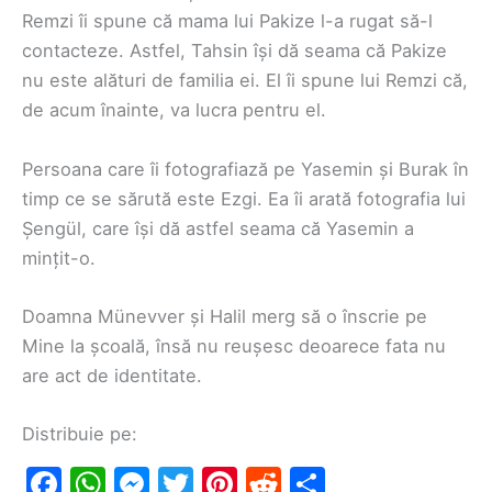
Remzi îi spune că mama lui Pakize l-a rugat să-l
contacteze. Astfel, Tahsin își dă seama că Pakize
nu este alături de familia ei. El îi spune lui Remzi că,
de acum înainte, va lucra pentru el.
Persoana care îi fotografiază pe Yasemin și Burak în
timp ce se sărută este Ezgi. Ea îi arată fotografia lui
Șengül, care își dă astfel seama că Yasemin a
mințit-o.
Doamna Münevver și Halil merg să o înscrie pe
Mine la școală, însă nu reușesc deoarece fata nu
are act de identitate.
Distribuie pe:
F
W
M
T
Pi
R
S