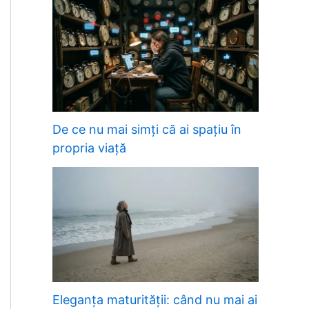
De ce nu mai simți că ai spațiu în
propria viață
Eleganța maturității: când nu mai ai