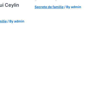
lui Ceylin
Secrete de familie
/ By
admin
milie
/ By
admin