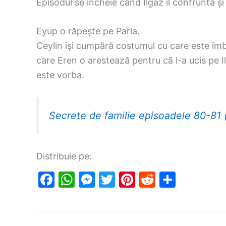
Episodul se încheie când Ilgaz îl confruntă și 
Eyup o răpește pe Parla.
Ceylin își cumpără costumul cu care este îmbr
care Eren o arestează pentru că l-a ucis pe 
este vorba.
Secrete de familie episoadele 80-81 
Distribuie pe:
F
W
M
T
Pi
R
S
a
h
e
w
nt
e
h
c
at
s
itt
er
d
ar