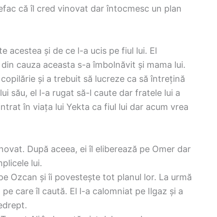
 prefac că îl cred vinovat dar întocmesc un plan
 acestea și de ce l-a ucis pe fiul lui. El
i din cauza aceasta s-a îmbolnăvit și mama lui.
pilărie și a trebuit să lucreze ca să întrețină
ui său, el l-a rugat să-l caute dar fratele lui a
ntrat în viața lui Yekta ca fiul lui dar acum vrea
vinovat. După aceea, ei îl eliberează pe Omer dar
licele lui.
 pe Ozcan și îi povestește tot planul lor. La urmă
e care îl caută. El l-a calomniat pe Ilgaz și a
nedrept.