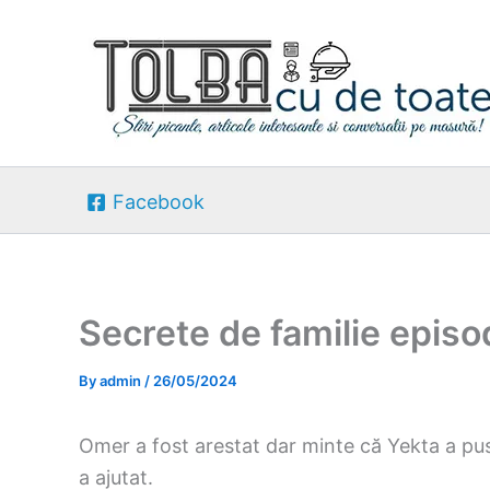
Skip
to
content
Facebook
Secrete de familie epis
By
admin
/
26/05/2024
Omer a fost arestat dar minte că Yekta a pus la
a ajutat.