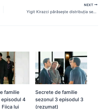
NEXT
Yigit Kirazci părăsește distribuția serialului “O dragoste”
e familie
Secrete de familie
 episodul 4
sezonul 3 episodul 3
Fiica lui
(rezumat)