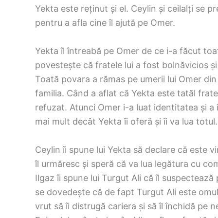
Yekta este reținut și el. Ceylin și ceilalți se
pentru a afla cine îl ajută pe Omer.
Yekta îl întreabă pe Omer de ce i-a făcut toate
povestește că fratele lui a fost bolnăvicios ș
Toată povara a rămas pe umerii lui Omer din co
familia. Când a aflat că Yekta este tatăl fratel
refuzat. Atunci Omer i-a luat identitatea și a i
mai mult decât Yekta îi oferă și îi va lua totul.
Ceylin îi spune lui Yekta să declare că este 
îl urmăresc și speră că va lua legătura cu comp
Ilgaz îi spune lui Turgut Ali că îl suspectează
se dovedește că de fapt Turgut Ali este omul p
vrut să îi distrugă cariera și să îl închidă pe 