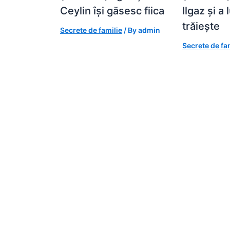
Ceylin își găsesc fiica
Ilgaz și a 
trăiește
Secrete de familie
/ By
admin
Secrete de fa