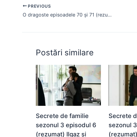
e
s
s
er
e
di
e
PREVIOUS
b
A
e
st
t
O dragoste episoadele 70 și 71 (rezumat)
o
p
n
o
p
g
k
er
Postări similare
Secrete de familie
Secrete d
sezonul 3 episodul 6
sezonul 3
(rezumat) Ilgaz și
(rezumat) 