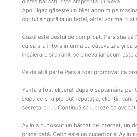
dintre bărbați, este amprenta lui Neva.
Apoi Ilgaz găsește un bilet anonim pe mașina 
cuțitul singură la un hotel, altfel vor mai fi si 
Cazul este destul de complicat. Pars știa că 
că ea s-a întors în urmă cu câteva zile și că 
încăierare și a rănit pe cineva iar acum este 
Pe de altă parte Pars a fost promovat ca pro
Yekta a fost eliberat după o săptămână pentru
După ce și-a pierdut reputația, clienții, banii 
secretarei lui. Continuă să lucreze ca avocat 
Aylin a cunoscut un bărbat pe internet, un d
prima dată. Cetin este un cuceritor si Aylin s