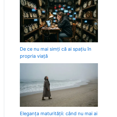
De ce nu mai simți că ai spațiu în
propria viață
Eleganța maturității: când nu mai ai