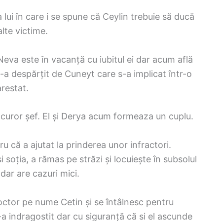
lui în care i se spune că Ceylin trebuie să ducă
alte victime.
Neva este în vacanță cu iubitul ei dar acum află
s-a despărțit de Cuneyt care s-a implicat într-o
arestat.
curor șef. El și Derya acum formeaza un cuplu.
 că a ajutat la prinderea unor infractori.
și soția, a rămas pe străzi și locuiește în subsolul
dar are cazuri mici.
octor pe nume Cetin și se întâlnesc pentru
-a indragostit dar cu siguranță că si el ascunde