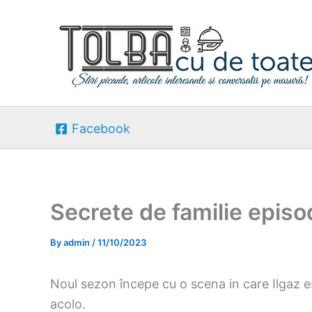
Skip
to
content
Facebook
Secrete de familie episo
By
admin
/
11/10/2023
Noul sezon începe cu o scena in care Ilgaz 
acolo.