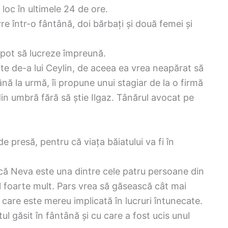
loc în ultimele 24 de ore.
e într-o fântână, doi bărbați și două femei și
 pot să lucreze împreună.
nte de-a lui Ceylin, de aceea ea vrea neapărat să
Până la urmă, îi propune unui stagiar de la o firmă
 din umbră fără să știe Ilgaz. Tânărul avocat pe
presă, pentru că viața băiatului va fi în
 că Neva este una dintre cele patru persoane din
el foarte mult. Pars vrea să găsească cât mai
 care este mereu implicată în lucruri întunecate.
ul găsit în fântână și cu care a fost ucis unul