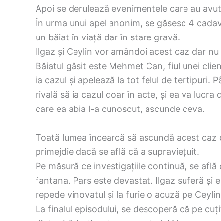
Apoi se derulează evenimentele care au avut 
În urma unui apel anonim, se găsesc 4 cadavr
un băiat în viață dar în stare gravă.
Ilgaz și Ceylin vor amândoi acest caz dar nu
Băiatul găsit este Mehmet Can, fiul unei clie
ia cazul și apelează la tot felul de tertipuri. 
rivală să ia cazul doar în acte, și ea va lucra
care ea abia l-a cunoscut, ascunde ceva.
Toată lumea încearcă să ascundă acest caz de 
primejdie dacă se află că a supraviețuit.
Pe măsură ce investigațiile continuă, se află
fantana. Pars este devastat. Ilgaz suferă și 
repede vinovatul și la furie o acuză pe Ceylin
La finalul episodului, se descoperă că pe cuțit