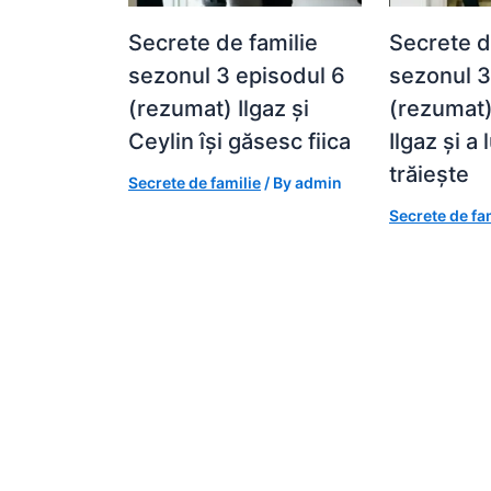
Secrete de familie
Secrete d
sezonul 3 episodul 6
sezonul 3
(rezumat) Ilgaz și
(rezumat) 
Ceylin își găsesc fiica
Ilgaz și a 
trăiește
Secrete de familie
/ By
admin
Secrete de fa