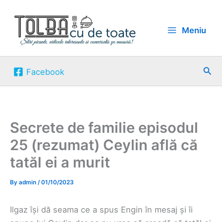
Skip
to
Meniu
content
Sea
Facebook
Secrete de familie episodul
25 (rezumat) Ceylin află că
tatăl ei a murit
By
admin
/
01/10/2023
Ilgaz își dă seama ce a spus Engin în mesaj și îi