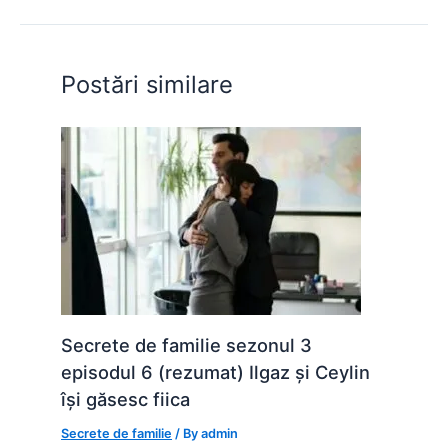
b
A
e
st
t
o
p
n
o
p
g
Postări similare
k
er
Secrete de familie sezonul 3
episodul 6 (rezumat) Ilgaz și Ceylin
își găsesc fiica
Secrete de familie
/ By
admin