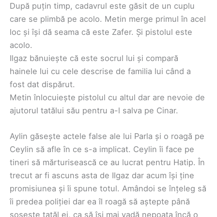
După puțin timp, cadavrul este găsit de un cuplu
care se plimbă pe acolo. Metin merge primul în acel
loc și își dă seama că este Zafer. Și pistolul este
acolo.
Ilgaz bănuiește că este socrul lui și compară
hainele lui cu cele descrise de familia lui când a
fost dat dispărut.
Metin înlocuiește pistolul cu altul dar are nevoie de
ajutorul tatălui său pentru a-l salva pe Cinar.
Aylin găsește actele false ale lui Parla și o roagă pe
Ceylin să afle în ce s-a implicat. Ceylin îi face pe
tineri să mărturisească ce au lucrat pentru Hatip. În
trecut ar fi ascuns asta de Ilgaz dar acum își ține
promisiunea și îi spune totul. Amândoi se înțeleg să
îi predea poliției dar ea îl roagă să aștepte până
sosește tatăl ei, ca să își mai vadă nepoata încă o