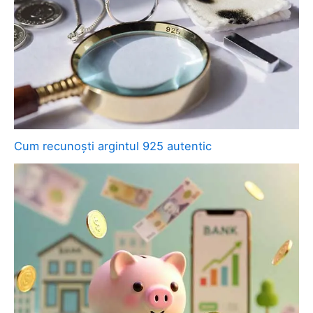
Cum recunoști argintul 925 autentic