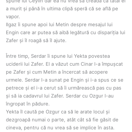
spune lui Ceylin dar ea nu vrea să creadă că tatăl ei
a murit și până în ultima clipă speră că se află pe
vapor.
Ilgaz îi spune apoi lui Metin despre mesajul lui
Engin care ar putea să aibă legătură cu dispariția lui
Zafer și îl roagă să îl ajute.
Între timp, Serdar îi spune lui Yekta povestea
uciderii lui Zafer. El a văzut cum Cinar l-a împușcat
pe Zafer și cum Metin a încercat să acopere
urmele. Serdar l-a sunat pe Engin și i-a spus ce se
petrece și el i-a cerut să îi urmărească pas cu pas
și să ia cadavrul lui Zafer. Serdar cu Ozgur l-au
îngropat în pădure.
Yekta îl caută pe Ozgur ca să le arate locul și
dezgroapă numai o parte, atât cât să fie găsit de
cineva, pentru că nu vrea să se implice în asta.