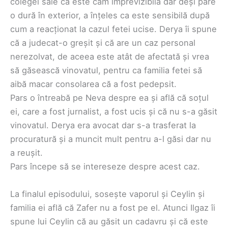
colegei sale că este cam imprevizibilă dar deși pare
o dură în exterior, a înțeles ca este sensibilă după
cum a reacționat la cazul fetei ucise. Derya îi spune
că a judecat-o greșit și că are un caz personal
nerezolvat, de aceea este atât de afectată și vrea
să găsească vinovatul, pentru ca familia fetei să
aibă macar consolarea că a fost pedepsit.
Pars o întreabă pe Neva despre ea și află că soțul
ei, care a fost jurnalist, a fost ucis și că nu s-a găsit
vinovatul. Derya era avocat dar s-a trasferat la
procuratură și a muncit mult pentru a-l găsi dar nu
a reușit.
Pars începe să se intereseze despre acest caz.
La finalul episodului, sosește vaporul și Ceylin și
familia ei află că Zafer nu a fost pe el. Atunci Ilgaz îi
spune lui Ceylin că au găsit un cadavru și că este