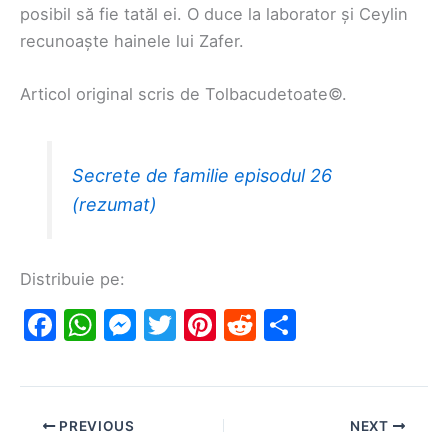
posibil să fie tatăl ei. O duce la laborator și Ceylin
recunoaște hainele lui Zafer.
Articol original scris de Tolbacudetoate©.
Secrete de familie episodul 26
(rezumat)
Distribuie pe:
F
W
M
T
Pi
R
S
a
h
e
w
nt
e
h
c
at
s
itt
er
d
ar
e
s
s
er
e
di
e
PREVIOUS
NEXT