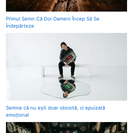
Primul Semn Că Doi Oameni Încep Să Se
Îndepărteze
Semne că nu ești doar obosită, ci epuizată
emoțional