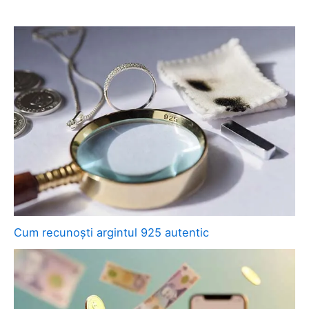
Cum recunoști argintul 925 autentic