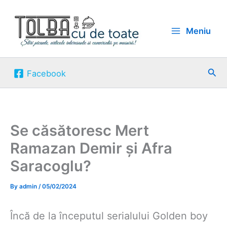
Skip
to
Meniu
content
Sea
Facebook
Se căsătoresc Mert
Ramazan Demir și Afra
Saracoglu?
By
admin
/
05/02/2024
Încă de la începutul serialului Golden boy