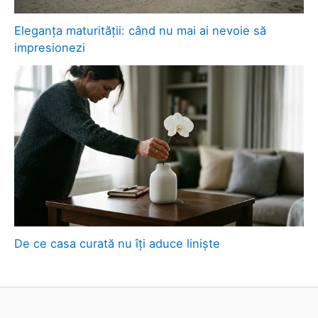
Eleganța maturității: când nu mai ai nevoie să
impresionezi
De ce casa curată nu îți aduce liniște