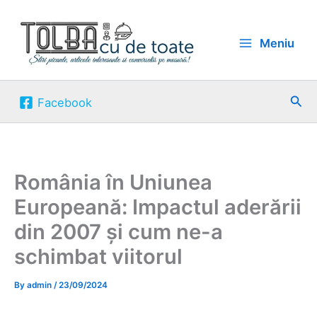
Skip
to
Meniu
content
Sea
Facebook
România în Uniunea
Europeană: Impactul aderării
din 2007 și cum ne-a
schimbat viitorul
By
admin
/
23/09/2024