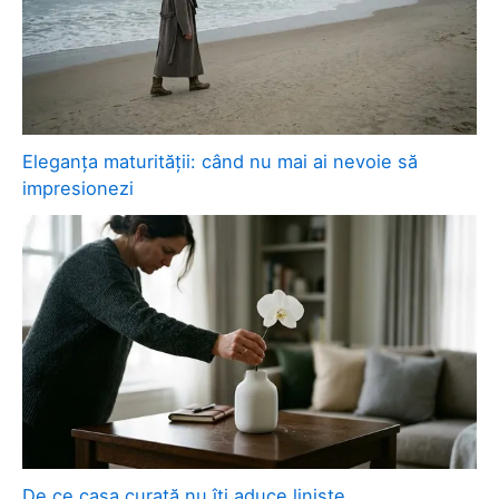
Eleganța maturității: când nu mai ai nevoie să
impresionezi
De ce casa curată nu îți aduce liniște