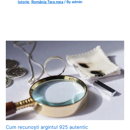
Istorie
,
România Țara mea
/ By
admin
Cum recunoști argintul 925 autentic