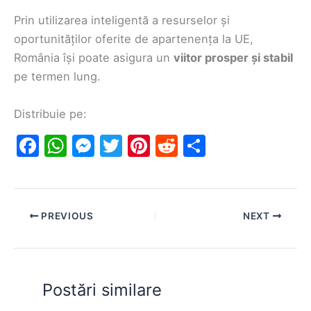
Prin utilizarea inteligentă a resurselor și
oportunităților oferite de apartenența la UE,
România își poate asigura un
viitor prosper și stabil
pe termen lung.
Distribuie pe:
F
W
M
T
Pi
R
S
a
h
e
w
nt
e
h
c
at
s
itt
er
d
ar
e
s
s
er
e
di
e
PREVIOUS
NEXT
b
A
e
st
t
o
p
n
o
p
g
Postări similare
k
er