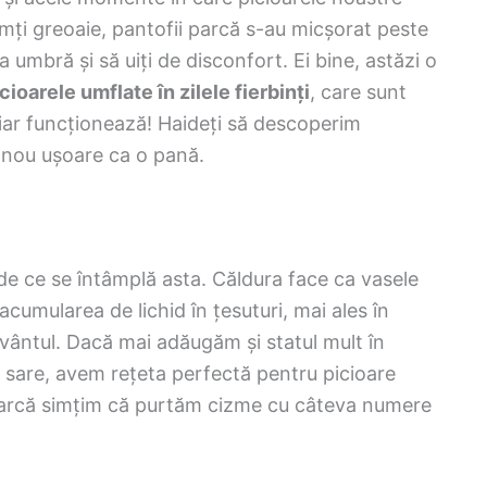
imți greoaie, pantofii parcă s-au micșorat peste
la umbră și să uiți de disconfort. Ei bine, astăzi o
ioarele umflate în zilele fierbinți
, care sunt
hiar funcționează! Haideți să descoperim
 nou ușoare ca o pană.
m de ce se întâmplă asta. Căldura face ca vasele
cumularea de lichid în țesuturi, mai ales în
uvântul. Dacă mai adăugăm și statul mult în
n sare, avem rețeta perfectă pentru picioare
 parcă simțim că purtăm cizme cu câteva numere