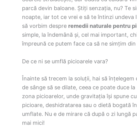
parcă devin baloane. Știți senzația, nu? Te s
noapte, iar tot ce vrei e să te întinzi undeva 
să vorbim despre
remedii naturale pentru pic
simple, la îndemână și, cel mai important, c
împreună ce putem face ca să ne simțim din
De ce ni se umflă picioarele vara?
Înainte să trecem la soluții, hai să înțelege
de sânge să se dilate, ceea ce poate duce la a
zona picioarelor, unde gravitația își spune c
picioare, deshidratarea sau o dietă bogată î
umflate. Nu e de mirare că după o zi lungă
mai mici!