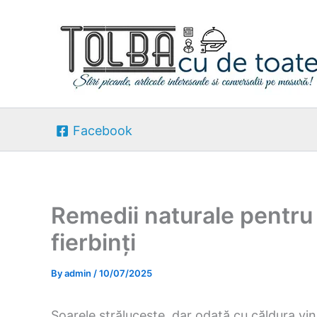
Skip
to
content
Facebook
Remedii naturale pentru p
fierbinți
By
admin
/
10/07/2025
Soarele strălucește, dar odată cu căldura vi