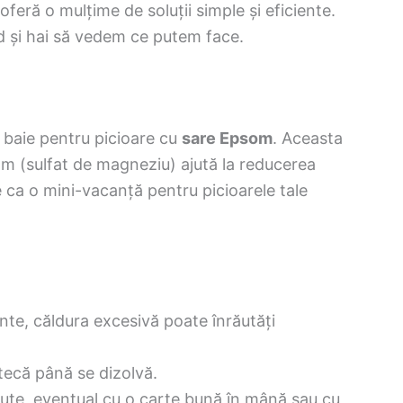
eră o mulțime de soluții simple și eficiente.
d și hai să vedem ce putem face.
o baie pentru picioare cu
sare Epsom
. Aceasta
om (sulfat de magneziu) ajută la reducerea
 e ca o mini-vacanță pentru picioarele tale
nte, căldura excesivă poate înrăutăți
tecă până se dizolvă.
nute, eventual cu o carte bună în mână sau cu