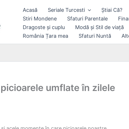
Acasă
Seriale Turcesti
Știai Că?
Stiri Mondene
Sfaturi Parentale
Fina
Dragoste și cuplu
Modă și Stil de viață
România Țara mea
Sfaturi Nuntă
Alt
icioarele umflate în zilele
n și acele momente în care picioarele noastre