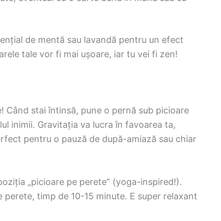
sențial de mentă sau lavandă pentru un efect
ele tale vor fi mai ușoare, iar tu vei fi zen!
le! Când stai întinsă, pune o pernă sub picioare
ul inimii. Gravitația va lucra în favoarea ta,
perfect pentru o pauză de după-amiază sau chiar
poziția „picioare pe perete” (yoga-inspired!).
pe perete, timp de 10-15 minute. E super relaxant