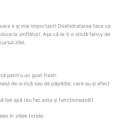
r vara e și mai important! Deshidratarea face ca
duce la umflături. Așa că ia-ți o sticlă fancy de
ursul zilei.
tă pentru un gust fresh.
eaiul de urzică sau de păpădie, care au și efect
ă bei apă (eu fac asta și funcționează!).
les în zilele toride.