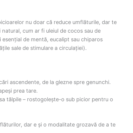
icioarelor nu doar că reduce umflăturile, dar te
i natural, cum ar fi uleiul de cocos sau de
i esențial de mentă, eucalipt sau chiparos
le sale de stimulare a circulației).
șcări ascendente, de la glezne spre genunchi.
apeși prea tare.
sa tălpile – rostogolește-o sub picior pentru o
lăturilor, dar e și o modalitate grozavă de a te