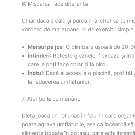
6. Mișcarea face diferența
Chiar dacă e cald și parcă n-ai chef să te miș
vorbesc de maratoane, ci de exerciții simple,
Mersul pe jos
: O plimbare ușoară de 20-30 
Întinderi
: Rotește gleznele, flexează și înt
care le poți face chiar și la birou.
Înotul
: Dacă ai acces la o piscină, profită
la reducerea umflăturilor.
7. Atenție la ce mănânci
Dieta joacă un rol uriaș în felul în care orga
poate agrava umflăturile, așa că încearcă să 
alimente bogate în potasiu, care echilibrează