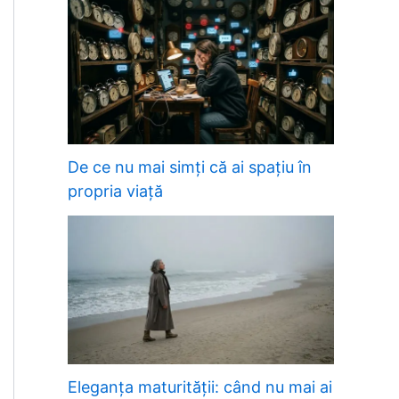
De ce nu mai simți că ai spațiu în
propria viață
Eleganța maturității: când nu mai ai