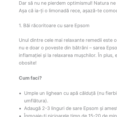
Dar să nu ne pierdem optimismul! Natura ne of
Așa că ia-ți o limonadă rece, așază-te como
1. Băi răcoritoare cu sare Epsom
Unul dintre cele mai relaxante remedii este 
nu e doar o poveste din bătrâni – sarea Eps
inflamației și la relaxarea mușchilor. În plus,
obosite!
Cum faci?
Umple un lighean cu apă călduță (nu fierbi
umflătura).
Adaugă 2-3 linguri de sare Epsom și ames
Înmoaie-ți picioarele timp de 15-20 de mi