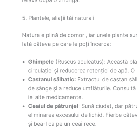
relaxa după o zi lungă.
5. Plantele, aliații tăi naturali
Natura e plină de comori, iar unele plante s
Iată câteva pe care le poți încerca:
Ghimpele
(Ruscus aculeatus): Această pla
circulației și reducerea retenției de apă. O
Castanul sălbatic
: Extractul de castan săl
de sânge și a reduce umflăturile. Consultă u
iei alte medicamente.
Ceaiul de pătrunjel
: Sună ciudat, dar pătru
eliminarea excesului de lichid. Fierbe cât
și bea-l ca pe un ceai rece.