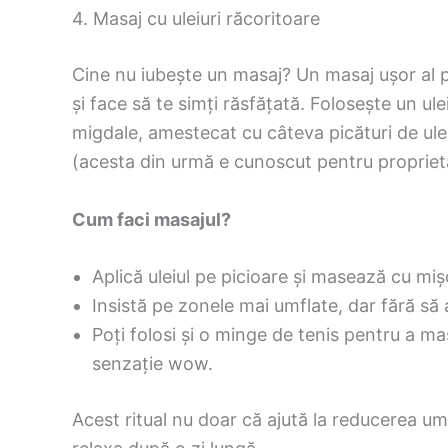
4. Masaj cu uleiuri răcoritoare
Cine nu iubește un masaj? Un masaj ușor al p
și face să te simți răsfățată. Folosește un ule
migdale, amestecat cu câteva picături de ule
(acesta din urmă e cunoscut pentru proprietăți
Cum faci masajul?
Aplică uleiul pe picioare și masează cu mi
Insistă pe zonele mai umflate, dar fără să 
Poți folosi și o minge de tenis pentru a ma
senzație wow.
Acest ritual nu doar că ajută la reducerea umf