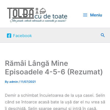
Skip
to
Meniu
content
Sea
Facebook
Rămâi Lângă Mine
Episoadele 4-5-6 (Rezumat)
By
admin
/
11/07/2021
Demir a schimbat încuietoarea de la ușa casei. Selin
când se întoarce acasă bate la ușă dar el nu vrea să
îi deschidă. Selin sparge geamul și intră în casă.