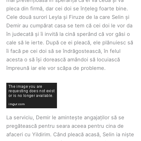
mai pretențioasă în speranța că el va ceda și va
pleca din firmă, dar cei doi se înțeleg foarte bine.
Cele două surori Leyla și Firuze de la care Selin și
Demir au cumpărat casa se tem că cei doi le vor da
în judecată și îi invită la cină sperând că vor găsi o
cale să le ierte. După ce ei pleacă, ele plănuiesc să
îi facă pe cei doi să se îndrăgostească, în felul
acesta o să își dorească amândoi să locuiască
împreună iar ele vor scăpa de probleme.
La serviciu, Demir le amintește angajaților să se
pregătească pentru seara aceea pentru cina de
afaceri cu Yildirim. Când pleacă acasă, Selin ia niște