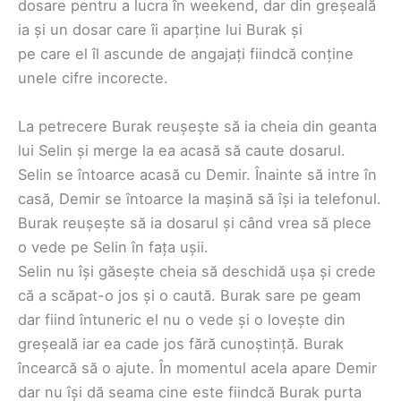
dosare pentru a lucra în weekend, dar din greșeală
ia și un dosar care îi aparține lui Burak și
pe care el îl ascunde de angajați fiindcă conține
unele cifre incorecte.
La petrecere Burak reușește să ia cheia din geanta
lui Selin și merge la ea acasă să caute dosarul.
Selin se întoarce acasă cu Demir. Înainte să intre în
casă, Demir se întoarce la mașină să își ia telefonul.
Burak reușește să ia dosarul și când vrea să plece
o vede pe Selin în fața ușii.
Selin nu își găsește cheia să deschidă ușa și crede
că a scăpat-o jos și o caută. Burak sare pe geam
dar fiind întuneric el nu o vede și o lovește din
greșeală iar ea cade jos fără cunoștință. Burak
încearcă să o ajute. În momentul acela apare Demir
dar nu își dă seama cine este fiindcă Burak purta