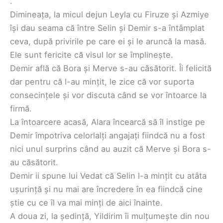
.
Dimineața, la micul dejun Leyla cu Firuze și Azmiye
își dau seama că între Selin și Demir s-a întâmplat
ceva, după privirile pe care ei și le aruncă la masă.
Ele sunt fericite că visul lor se împlinește.
Demir află că Bora și Merve s-au căsătorit. Îi felicită
dar pentru că l-au mințit, le zice că vor suporta
consecințele și vor discuta când se vor întoarce la
firmă.
La întoarcere acasă, Alara încearcă să îl instige pe
Demir împotriva celorlalți angajați fiindcă nu a fost
nici unul surprins când au auzit că Merve și Bora s-
au căsătorit.
Demir ii spune lui Vedat că Selin l-a mințit cu atâta
ușurință și nu mai are încredere în ea fiindcă cine
știe cu ce îl va mai minți de aici înainte.
A doua zi, la ședință, Yildirim îi mulțumește din nou