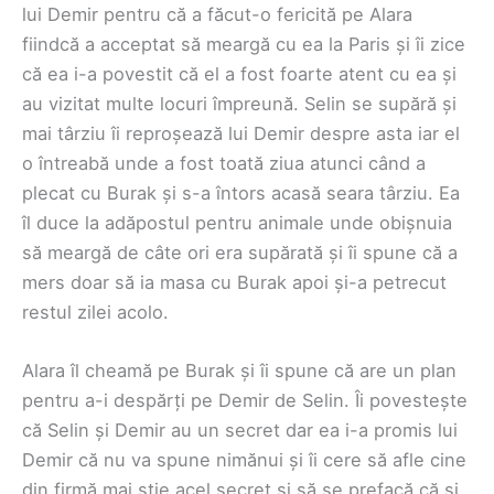
lui Demir pentru că a făcut-o fericită pe Alara
fiindcă a acceptat să meargă cu ea la Paris și îi zice
că ea i-a povestit că el a fost foarte atent cu ea și
au vizitat multe locuri împreună. Selin se supără și
mai târziu îi reproșează lui Demir despre asta iar el
o întreabă unde a fost toată ziua atunci când a
plecat cu Burak și s-a întors acasă seara târziu. Ea
îl duce la adăpostul pentru animale unde obișnuia
să meargă de câte ori era supărată și îi spune că a
mers doar să ia masa cu Burak apoi și-a petrecut
restul zilei acolo.
Alara îl cheamă pe Burak și îi spune că are un plan
pentru a-i despărți pe Demir de Selin. Îi povestește
că Selin și Demir au un secret dar ea i-a promis lui
Demir că nu va spune nimănui și îi cere să afle cine
din firmă mai știe acel secret și să se prefacă că și