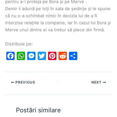
pentru a-i proteja pe Bora și pe Merve .
Demir ii adună pe toți în sala de ședințe și le spune
că nu s-a schimbat nimic în decizia lui de a fi
interzise relațiile la companie, iar în cazul lui Bora și
Merve unul dintre ei va trebui să plece din firmă.
Distribuie pe:
F
W
M
T
Pi
R
S
a
h
e
w
nt
e
h
c
at
s
itt
er
d
ar
e
s
s
er
e
di
e
PREVIOUS
NEXT
b
A
e
st
t
o
p
n
o
p
g
Postări similare
k
er