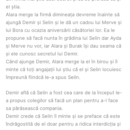
el știa.
Alara merge la firmă dimineața devreme înainte să
ajungă Demir și Selin și le dă un cadou lui Merve și
lui Bora cu ocazia aniversării căsătoriei lor. Ea le
propune să facă nunta în grădina lui Selin dar Ayda
și Merve nu vor, iar Alara și Burak își dau seama că
și ele cunosc secretul lui Demir.
Când ajunge Demir, Alara merge la el în birou și îl
minte că toți angajații lui știu că el și Selin locuiesc
împreună fiindcă le-a spus Selin.
Demir află că Selin a fost cea care de la început le-
a propus colegilor să facă un plan pentru a-l face
sa părăsească compania.
Demir crede că Selin îl minte și se preface că este
îndrăgostită de el doar pentru a ridica interdicția și