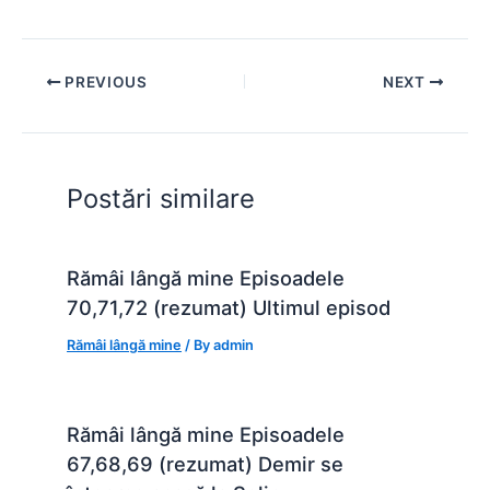
a
h
e
w
nt
e
h
c
at
s
itt
er
d
ar
e
s
s
er
e
di
e
PREVIOUS
NEXT
b
A
e
st
t
o
p
n
o
p
g
Postări similare
k
er
Rămâi lângă mine Episoadele
70,71,72 (rezumat) Ultimul episod
Rămâi lângă mine
/ By
admin
Rămâi lângă mine Episoadele
67,68,69 (rezumat) Demir se