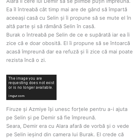
Alara îi cere lui Demir să se plimbe puțin împreună.
Ea îl întreabă cât timp mai are de gând să împartă
aceeași casă cu Selin și îi propune să se mute el în
altă parte și să rămână Selin în casă.
Burak o întreabă pe Selin de ce e supărată iar ea îi
zice că e doar obosită. El îi propune să se întoarcă
acasă împreună dar ea refuză și îi zice că mai poate
rezista încă o zi.
Firuze și Azmiye își unesc forțele pentru a-i ajuta
pe Selin și pe Demir să fie împreună.
Seara, Demir era cu Alara afară de vorbă și o vede
pe Selin ieșind din camera lui Burak. El crede că