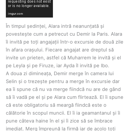
În timpul ședinței, Alara intră neanunțată și
povestește cum a petrecut cu Demir la Paris. Alara
îi invită pe toți angajații într-o excursie de două zile
în afara orașului. Fiecare angajat are dreptul să
invite un prieten, astfel că Muharrem le invită și el
pe Leyla și pe Firuze, iar Ayda îl invită pe Ibo.
A doua zi dimineața, Demir merge în camera lui
Selin și o trezește pentru a merge în excursie dar
ea îi spune că nu va merge fiindcă nu are de gând
să îi vadă pe el și pe Alara cum flirtează. El îi spune
că este obligatoriu să meargă fiindcă este o
călătorie în scopul muncii. El îi ia geamantanul și îi
pune câteva haine în el și îi zice să se îmbrace
imediat. Merg împreună la firmă iar de acolo toți