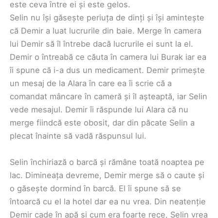
este ceva între ei și este gelos.
Selin nu își găsește periuța de dinți și își amintește
că Demir a luat lucrurile din baie. Merge în camera
lui Demir să îl întrebe dacă lucrurile ei sunt la el.
Demir o întreabă ce căuta în camera lui Burak iar ea
îi spune că i-a dus un medicament. Demir primește
un mesaj de la Alara în care ea îi scrie că a
comandat mâncare în cameră și îl așteaptă, iar Selin
vede mesajul. Demir îi răspunde lui Alara că nu
merge fiindcă este obosit, dar din păcate Selin a
plecat înainte să vadă răspunsul lui.
Selin închiriază o barcă și rămâne toată noaptea pe
lac. Dimineața devreme, Demir merge să o caute și
o găsește dormind în barcă. El îi spune să se
întoarcă cu el la hotel dar ea nu vrea. Din neatenție
Demir cade în apă și cum era foarte rece, Selin vrea