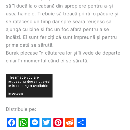
să îl ducă la o cabană din apropiere pentru a-și
usca hainele. Trebuie să treacă printr-o pădure și
se rătăcesc un timp dar spre seară reușesc să
ajungă cu bine si fac un foc afară pentru a se
încălzi. Ei sunt fericiți că sunt împreună și pentru
prima dată se sărută.
Burak plecase în căutarea lor și îi vede de departe
chiar în momentul când ei se sărută.
Distribuie pe:
F
W
M
T
Pi
R
S