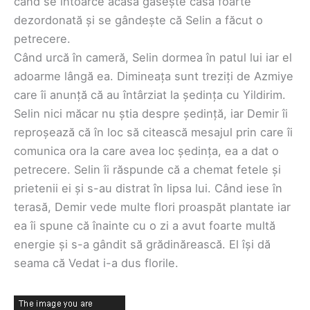
când se întoarce acasă găsește casa foarte
dezordonată și se gândește că Selin a făcut o
petrecere.
Când urcă în cameră, Selin dormea în patul lui iar el
adoarme lângă ea. Dimineața sunt treziți de Azmiye
care îi anunță că au întârziat la ședința cu Yildirim.
Selin nici măcar nu știa despre ședință, iar Demir îi
reproșează că în loc să citească mesajul prin care îi
comunica ora la care avea loc ședința, ea a dat o
petrecere. Selin îi răspunde că a chemat fetele și
prietenii ei și s-au distrat în lipsa lui. Când iese în
terasă, Demir vede multe flori proaspăt plantate iar
ea îi spune că înainte cu o zi a avut foarte multă
energie și s-a gândit să grădinărească. El își dă
seama că Vedat i-a dus florile.