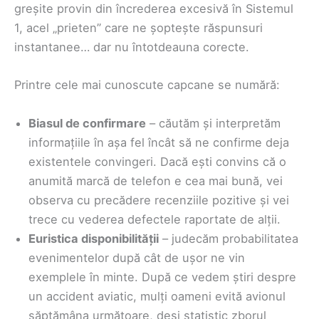
greșite provin din încrederea excesivă în Sistemul
1, acel „prieten” care ne șoptește răspunsuri
instantanee… dar nu întotdeauna corecte.
Printre cele mai cunoscute capcane se numără:
Biasul de confirmare
– căutăm și interpretăm
informațiile în așa fel încât să ne confirme deja
existentele convingeri. Dacă ești convins că o
anumită marcă de telefon e cea mai bună, vei
observa cu precădere recenziile pozitive și vei
trece cu vederea defectele raportate de alții.
Euristica disponibilității
– judecăm probabilitatea
evenimentelor după cât de ușor ne vin
exemplele în minte. După ce vedem știri despre
un accident aviatic, mulți oameni evită avionul
săptămâna următoare, deși statistic zborul