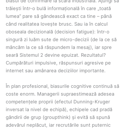
biasul de confirmare la scară industrială. Ajungi să
trăiești într-o bulă informațională în care „toată
lumea” pare să gândească exact ca tine – până
când realitatea lovește brusc. Sau ia în calcul
oboseala decizională (decision fatigue): într-o
singură zi luăm sute de micro-decizii (de la ce să
mâncăm la ce să răspundem la mesaj), iar spre
seară Sistemul 2 devine epuizat. Rezultatul?
Cumpărături impulsive, răspunsuri agresive pe
internet sau amânarea deciziilor importante.
În plan profesional, biasurile cognitive continuă să
coste enorm. Managerii supraestimează adesea
competențele proprii (efectul Dunning-Kruger
inversat la nivel de echipă), echipele cad pradă
gândirii de grup (groupthink) și evită să spună
adevărul neplăcut, iar recrutările sunt puternic