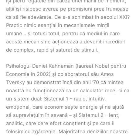
își pierd regatele din cauza unei mânii de moment,
alții își risipesc averea pe promisiuni prea frumoase
ca să fie adevărate. Ce s-a schimbat în secolul XXI?
Practic nimic esențial în mecanismele minții
umane… și totuși totul, pentru că mediul în care
aceste mecanisme acționează a devenit incredibil
de complex, rapid și saturat de stimuli.
Psihologul Daniel Kahneman (laureat Nobel pentru
Economie în 2002) și colaboratorul său Amos
Tversky au demonstrat încă din anii ’70 că mintea
noastră nu funcționează ca un calculator rece, ci ca
un sistem dual: Sistemul 1 – rapid, intuitiv,
emoțional, care economisește energie și ne ajută
să supraviețuim în savană – și Sistemul 2 – lent,
analitic, care cere efort conștient și pe care îl
folosim cu zgârcenie. Majoritatea deciziilor noastre