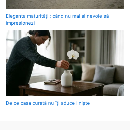
Eleganța maturității: când nu mai ai nevoie să
impresionezi
De ce casa curată nu îți aduce liniște