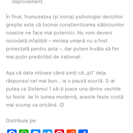
improvement.
În final, frumusețea (și ironia) psihologiei deciziilor
greșite este că tocmai conștientizarea slăbiciunilor
noastre ne face mai puternici. Nu vom deveni
niciodată infailibili – mintea umană nu a fost
proiectată pentru asta –, dar putem învăța să fim
mai puțin predictibil de iraționali.
Așa că data viitoare când simți că „ști” deja
răspunsul cel mai bun… ia o pauză scurtă. S-ar
putea ca Sistemul 1 să-ți joace una dintre vechile
lui feste. Iar în lumea modernă, aceste feste costă
mai scump ca oricând. 😊
Distribuie pe: