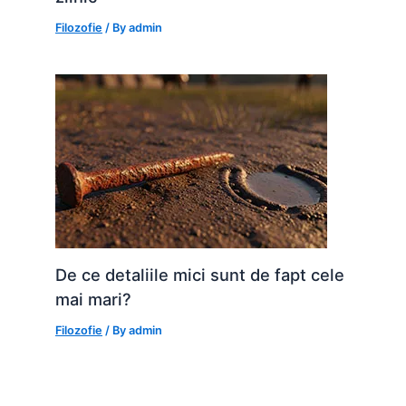
Filozofie
/ By
admin
De ce detaliile mici sunt de fapt cele
mai mari?
Filozofie
/ By
admin