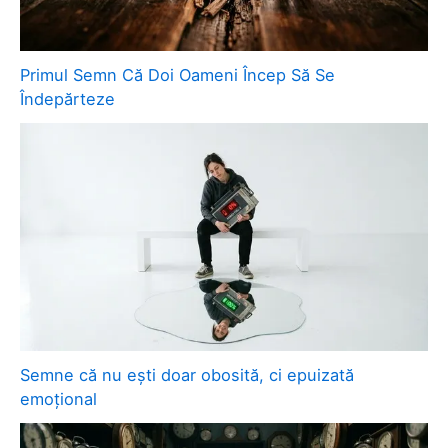
Primul Semn Că Doi Oameni Încep Să Se
Îndepărteze
Semne că nu ești doar obosită, ci epuizată
emoțional