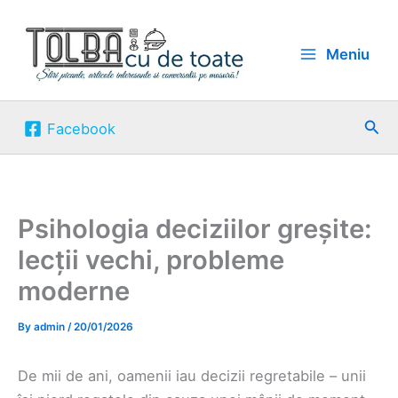
Skip
to
Meniu
content
Sea
Facebook
Psihologia deciziilor greșite:
lecții vechi, probleme
moderne
By
admin
/
20/01/2026
De mii de ani, oamenii iau decizii regretabile – unii