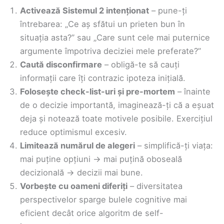
Activează Sistemul 2 intenționat
– pune-ți
întrebarea: „Ce aș sfătui un prieten bun în
situația asta?” sau „Care sunt cele mai puternice
argumente împotriva deciziei mele preferate?”
Caută disconfirmare
– obligă-te să cauți
informații care îți contrazic ipoteza inițială.
Folosește check-list-uri și pre-mortem
– înainte
de o decizie importantă, imaginează-ți că a eșuat
deja și notează toate motivele posibile. Exercițiul
reduce optimismul excesiv.
Limitează numărul de alegeri
– simplifică-ți viața:
mai puține opțiuni → mai puțină oboseală
decizională → decizii mai bune.
Vorbește cu oameni diferiți
– diversitatea
perspectivelor sparge bulele cognitive mai
eficient decât orice algoritm de self-