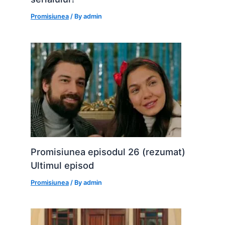
Promisiunea
/ By
admin
Promisiunea episodul 26 (rezumat)
Ultimul episod
Promisiunea
/ By
admin