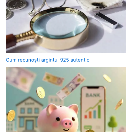
Cum recunoști argintul 925 autentic