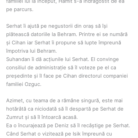
familiei lui la început, Hamit s-a îndrăgostit de ea
pe parcurs.
Serhat îi ajută pe negustorii din oraș să își
plătească datoriile la Behram. Printre ei se numără
și Cihan iar Serhat îi propune să lupte împreună
împotriva lui Behram.
Suhandan îi dă acțiunile lui Serhat. El convinge
consiliul de administrație să îl voteze pe el ca
președinte și îl face pe Cihan directorul companiei
familiei Ozguc.
Azimet, cu teama de a rămâne singură, este mai
hotărâtă ca niciodată să îl despartă pe Serhat de
Zumrut și să îl întoarcă acasă.
Ea o încurajează pe Deniz să îl recâștige pe Serhat.
Când Serhat o vizitează pe Isik împreună cu