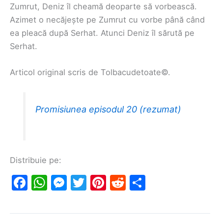
Zumrut, Deniz îl cheamă deoparte să vorbească.
Azimet o necăjește pe Zumrut cu vorbe până când
ea pleacă după Serhat. Atunci Deniz îl sărută pe
Serhat.
Articol original scris de Tolbacudetoate©.
Promisiunea episodul 20 (rezumat)
Distribuie pe:
F
W
M
T
Pi
R
S
a
h
e
w
nt
e
h
c
at
s
itt
er
d
ar