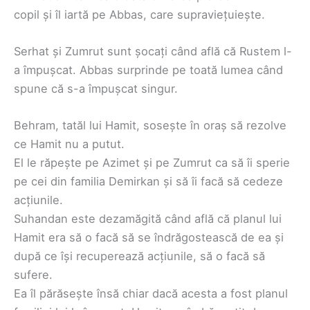
copil și îl iartă pe Abbas, care supraviețuiește.
Serhat și Zumrut sunt șocați când află că Rustem l-
a împușcat. Abbas surprinde pe toată lumea când
spune că s-a împușcat singur.
Behram, tatăl lui Hamit, sosește în oraș să rezolve
ce Hamit nu a putut.
El le răpește pe Azimet și pe Zumrut ca să îi sperie
pe cei din familia Demirkan și să îi facă să cedeze
acțiunile.
Suhandan este dezamăgită când află că planul lui
Hamit era să o facă să se îndrăgostească de ea și
după ce își recuperează acțiunile, să o facă să
sufere.
Ea îl părăsește însă chiar dacă acesta a fost planul