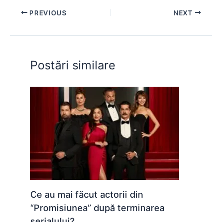
e
s
s
er
e
di
e
PREVIOUS
NEXT
b
A
e
st
t
o
p
n
o
p
g
Postări similare
k
er
Ce au mai făcut actorii din
“Promisiunea” după terminarea
serialului?