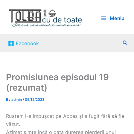
Skip
to
Meniu
content
Sea
Facebook
Promisiunea episodul 19
(rezumat)
By
admin
/
05/12/2023
Rustem l-a împușcat pe Abbas și a fugit fără să fie
văzut.
Azimet simte încă o dată durerea pierderii unui