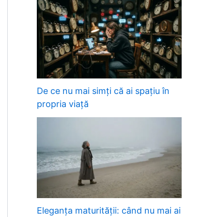
De ce nu mai simți că ai spațiu în
propria viață
Eleganța maturității: când nu mai ai