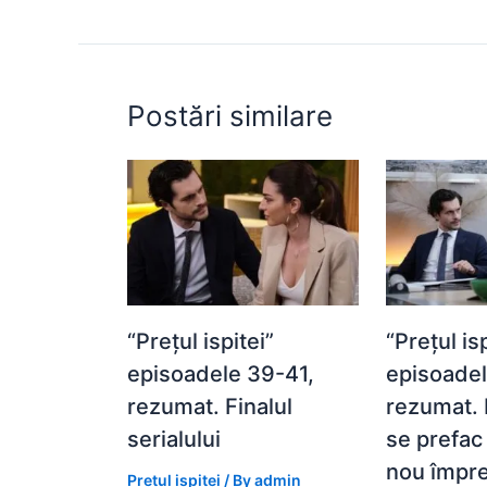
o
p
n
o
p
g
k
er
Postări similare
“Prețul ispitei”
“Prețul isp
episoadele 39-41,
episoade
rezumat. Finalul
rezumat. E
serialului
se prefac
nou împr
Pretul ispitei
/ By
admin