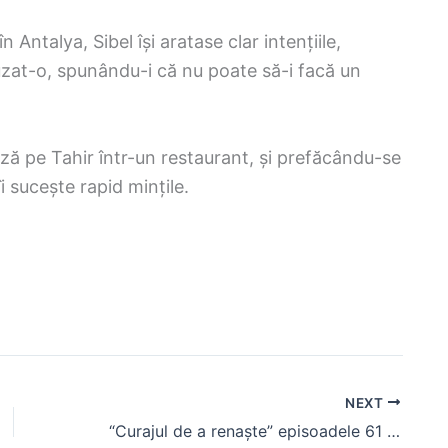
 Antalya, Sibel își aratase clar intențiile,
fuzat-o, spunându-i că nu poate să-i facă un
ează pe Tahir într-un restaurant, și prefăcându-se
îi sucește rapid mințile.
NEXT
“Curajul de a renaște” episoadele 61 și 62, rezumat. Bahar le înfruntă pe Sureyya și Rengin