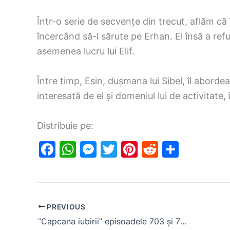
Într-o serie de secvențe din trecut, aflăm că în
încercând să-l sărute pe Erhan. El însă a re
asemenea lucru lui Elif.
Între timp, Esin, dușmana lui Sibel, îl abord
interesată de el și domeniul lui de activitate, 
Distribuie pe:
F
W
M
T
Pi
R
S
a
h
e
w
nt
e
h
c
at
s
itt
er
d
ar
e
s
s
er
e
di
e
PREVIOUS
b
A
e
st
t
“Capcana iubirii” episoadele 703 și 704, rezumat. Elif începe să afle că Suzan i-a despărțit pe Akif și Behiye