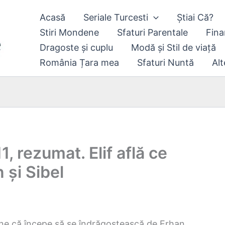
Acasă
Seriale Turcesti
Știai Că?
Stiri Mondene
Sfaturi Parentale
Fina
Dragoste și cuplu
Modă și Stil de viață
România Țara mea
Sfaturi Nuntă
Alt
1, rezumat. Elif află ce
 și Sibel
tene că începe să se îndrăgostească de Erhan.