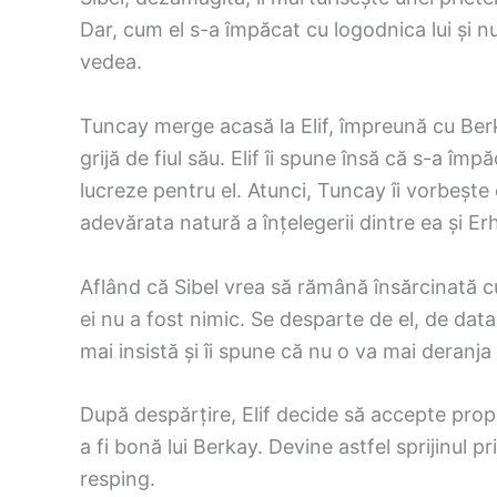
Dar, cum el s-a împăcat cu logodnica lui și n
vedea.
Tuncay merge acasă la Elif, împreună cu Ber
grijă de fiul său. Elif îi spune însă că s-a îm
lucreze pentru el. Atunci, Tuncay îi vorbește d
adevărata natură a înțelegerii dintre ea și Er
Aflând că Sibel vrea să rămână însărcinată cu
ei nu a fost nimic. Se desparte de el, de data 
mai insistă și îi spune că nu o va mai deranja
După despărțire, Elif decide să accepte propu
a fi bonă lui Berkay. Devine astfel sprijinul pri
resping.