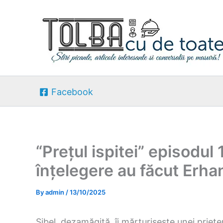
Skip
to
content
Facebook
“Prețul ispitei” episodul 1
înțelegere au făcut Erhan
By
admin
/
13/10/2025
Sibel, dezamăgită, îi mărturisește unei prie