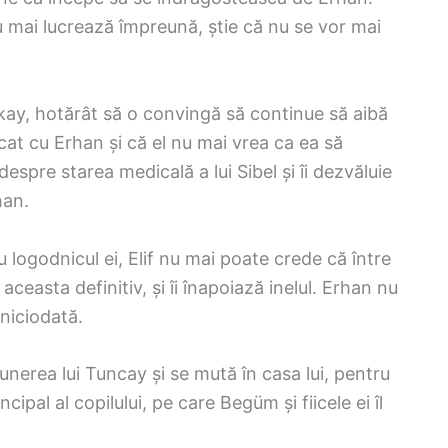
u mai lucrează împreună, știe că nu se vor mai
kay, hotărât să o convingă să continue să aibă
păcat cu Erhan și că el nu mai vrea ca ea să
espre starea medicală a lui Sibel și îi dezvăluie
han.
 logodnicul ei, Elif nu mai poate crede că între
aceasta definitiv, și îi înapoiază inelul. Erhan nu
 niciodată.
nerea lui Tuncay și se mută în casa lui, pentru
ncipal al copilului, pe care Begüm și fiicele ei îl