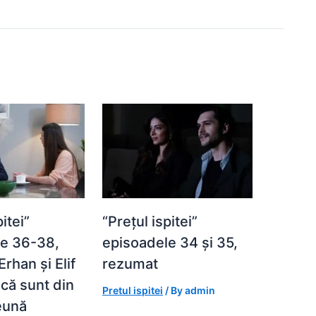
itei”
“Prețul ispitei”
le 36-38,
episoadele 34 și 35,
rhan și Elif
rezumat
 că sunt din
Pretul ispitei
/ By
admin
eună