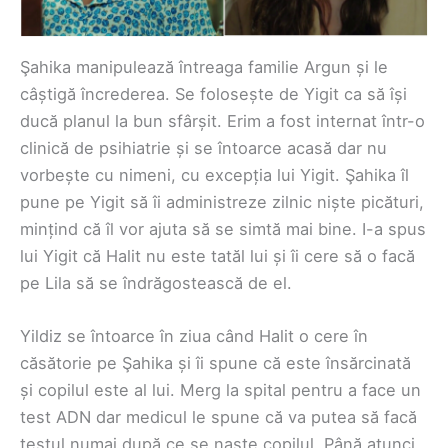
Şahika manipulează întreaga familie Argun și le
câștigă încrederea. Se folosește de Yigit ca să își
ducă planul la bun sfârșit. Erim a fost internat într-o
clinică de psihiatrie și se întoarce acasă dar nu
vorbește cu nimeni, cu excepția lui Yigit. Şahika îl
pune pe Yigit să îi administreze zilnic niște picături,
mințind că îl vor ajuta să se simtă mai bine. I-a spus
lui Yigit că Halit nu este tatăl lui și îi cere să o facă
pe Lila să se îndrăgostească de el.
Yildiz se întoarce în ziua când Halit o cere în
căsătorie pe Şahika și îi spune că este însărcinată
și copilul este al lui. Merg la spital pentru a face un
test ADN dar medicul le spune că va putea să facă
testul numai după ce se naște copilul. Până atunci,