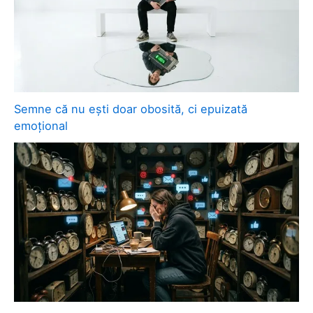
Semne că nu ești doar obosită, ci epuizată
emoțional