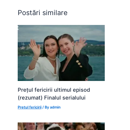
o
p
g
Postări similare
k
er
Prețul fericirii ultimul episod
(rezumat) Finalul serialului
Pretul fericirii
/ By
admin