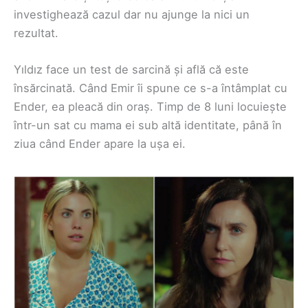
investighează cazul dar nu ajunge la nici un
rezultat.
Yıldız face un test de sarcină și află că este
însărcinată. Când Emir îi spune ce s-a întâmplat cu
Ender, ea pleacă din oraș. Timp de 8 luni locuiește
într-un sat cu mama ei sub altă identitate, până în
ziua când Ender apare la ușa ei.