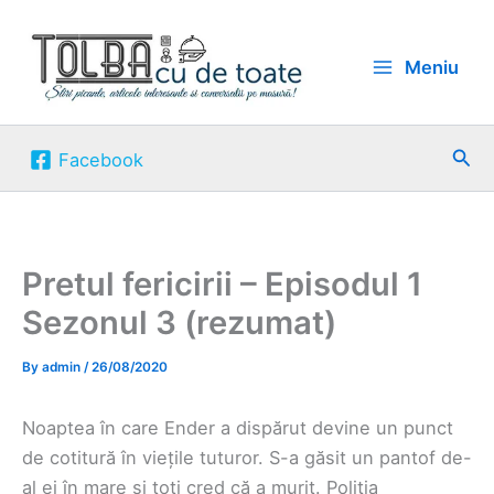
Skip
to
Meniu
content
Sea
Facebook
Pretul fericirii – Episodul 1
Sezonul 3 (rezumat)
By
admin
/
26/08/2020
Noaptea în care Ender a dispărut devine un punct
de cotitură în viețile tuturor. S-a găsit un pantof de-
al ei în mare și toți cred că a murit. Poliția