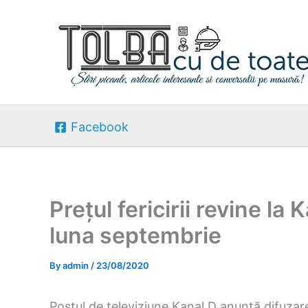
Skip
to
content
Facebook
Prețul fericirii revine la
luna septembrie
By
admin
/
23/08/2020
Postul de televiziune Kanal D anunță difuzarea 