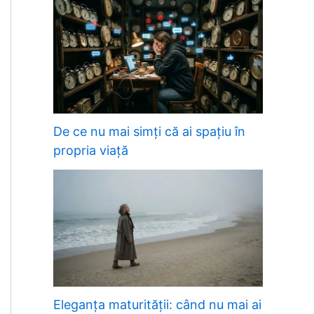
De ce nu mai simți că ai spațiu în
propria viață
Eleganța maturității: când nu mai ai