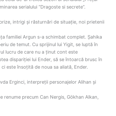
minarea serialului “Dragoste si secrete”.
ize, intrigi și răsturnări de situație, noi prietenii
viața familiei Argun s-a schimbat complet. Șahika
riu de temut. Cu sprijinul lui Yigit, se luptă în
rul lucru de care nu a ținut cont este
ptea dispariției lui Ender, să se întoarcă brusc în
ă ci este însoțită de noua sa aliată, Ender.
vda Erginci, interpreții personajelor Alihan și
ri de renume precum Can Nergis, Gökhan Alkan,