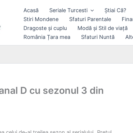
Acasă
Seriale Turcesti
Știai Că?
Stiri Mondene
Sfaturi Parentale
Fina
Dragoste și cuplu
Modă și Stil de viață
România Țara mea
Sfaturi Nuntă
Alt
 Kanal D cu sezonul 3 din
celui de-al treilea sezon al serialului „Prețul