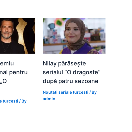
remiu
Nilay părăsește
onal pentru
serialul “O dragoste”
 „O
după patru sezoane
”
Noutati seriale turcesti
/ By
admin
e turcesti
/ By