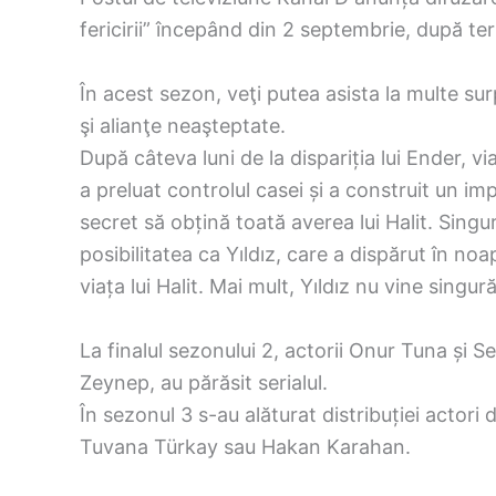
fericirii” începând din 2 septembrie, după ter
În acest sezon, veţi putea asista la multe surpr
şi alianţe neaşteptate.
După câteva luni de la dispariția lui Ender, 
a preluat controlul casei și a construit un impe
secret să obțină toată averea lui Halit. Singu
posibilitatea ca Yıldız, care a dispărut în noa
viața lui Halit. Mai mult, Yıldız nu vine singur
La finalul sezonului 2, actorii Onur Tuna și Se
Zeynep, au părăsit serialul.
În sezonul 3 s-au alăturat distribuției acto
Tuvana Türkay sau Hakan Karahan.