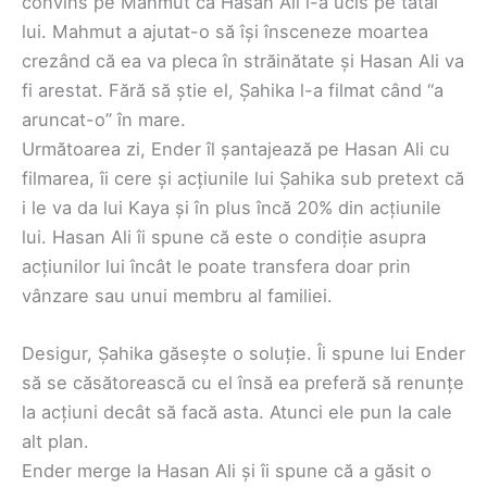
convins pe Mahmut că Hasan Ali l-a ucis pe tatăl
lui. Mahmut a ajutat-o să își însceneze moartea
crezând că ea va pleca în străinătate și Hasan Ali va
fi arestat. Fără să știe el, Șahika l-a filmat când “a
aruncat-o” în mare.
Următoarea zi, Ender îl șantajează pe Hasan Ali cu
filmarea, îi cere și acțiunile lui Șahika sub pretext că
i le va da lui Kaya și în plus încă 20% din acțiunile
lui. Hasan Ali îi spune că este o condiție asupra
acțiunilor lui încât le poate transfera doar prin
vânzare sau unui membru al familiei.
Desigur, Șahika găsește o soluție. Îi spune lui Ender
să se căsătorească cu el însă ea preferă să renunțe
la acțiuni decât să facă asta. Atunci ele pun la cale
alt plan.
Ender merge la Hasan Ali și îi spune că a găsit o