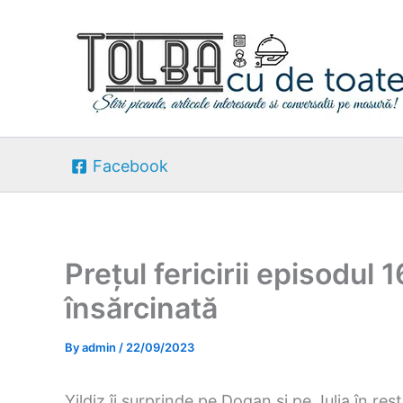
Skip
to
content
Facebook
Prețul fericirii episodu
însărcinată
By
admin
/
22/09/2023
Yildiz îi surprinde pe Dogan și pe Julia în re