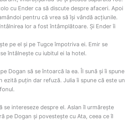
acolo cu Ender ca să discute despre afaceri. Apoi
mândoi pentru că vrea să își vândă acțiunile.
ntâlnirea lor a fost întâmplătoare. Și Ender îi
sește pe el și pe Tugce împotriva ei. Emir se
e întâlnește cu iubitul ei la hotel.
 pe Dogan să se întoarcă la ea. Îl sună și îi spune
gan ezită puțin dar refuză. Julia îi spune că este un
efonul.
ă se intereseze despre el. Aslan îl urmărește
noră pe Dogan și povestește cu Ata, ceea ce îl