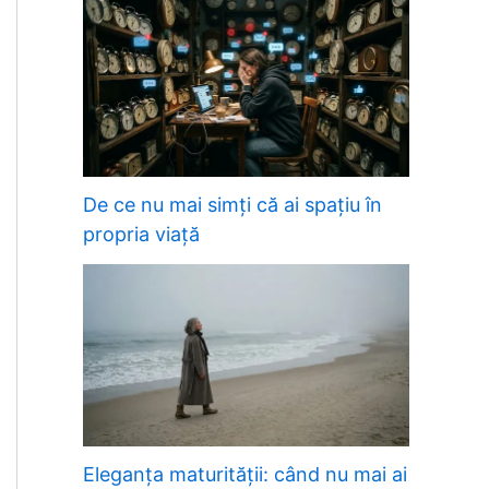
De ce nu mai simți că ai spațiu în
propria viață
Eleganța maturității: când nu mai ai