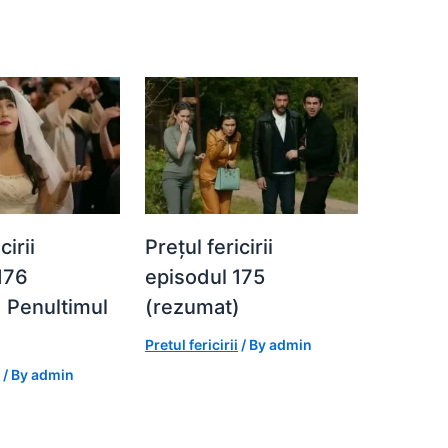
cirii
Prețul fericirii
176
episodul 175
 Penultimul
(rezumat)
Pretul fericirii
/ By
admin
/ By
admin