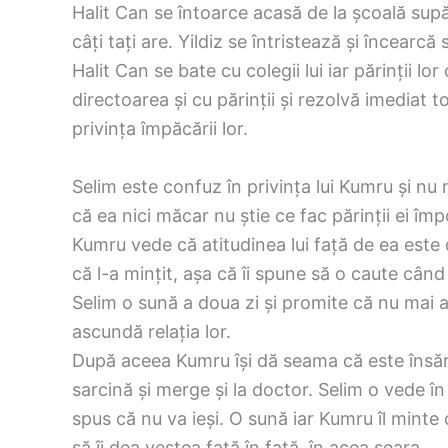
Halit Can se întoarce acasă de la școală supăr
câți tați are. Yildiz se întristează și încearcă 
Halit Can se bate cu colegii lui iar părinții l
directoarea și cu părinții și rezolvă imediat to
privința împăcării lor.
Selim este confuz în privința lui Kumru și nu
că ea nici măcar nu știe ce fac părinții ei împot
Kumru vede că atitudinea lui față de ea este 
că l-a mințit, așa că îi spune să o caute când
Selim o sună a doua zi și promite că nu mai 
ascundă relația lor.
După aceea Kumru își dă seama că este însărc
sarcină și merge și la doctor. Selim o vede în
spus că nu va ieși. O sună iar Kumru îl minte 
să îi dea vestea față în față, în acea seara.