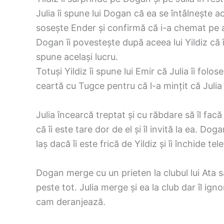
Julia îi spune lui Dogan că ea se întâlnește 
sosește Ender și confirmă că i-a chemat pe a
Dogan îi povestește după aceea lui Yildiz că î
spune același lucru.
Totuși Yildiz îi spune lui Emir că Julia îi folo
ceartă cu Tugce pentru că l-a mințit că Julia s
Julia încearcă treptat și cu răbdare să îl facă
că îi este tare dor de el și îl invită la ea. Do
laș dacă îi este frică de Yildiz și îi închide tel
Dogan merge cu un prieten la clubul lui Ata s
peste tot. Julia merge și ea la club dar îl ig
cam deranjează.