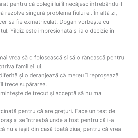
at pentru că colegii lui îl necăjesc întrebându-l
să rezolve singură problema fiului ei. În altă zi,
or cer să fie exmatriculat. Dogan vorbește cu
tul. Yildiz este impresionată și ia o decizie în
 mai vrea să o folosească și să o rănească pentru
riva familiei lui.
diferită și o deranjează că mereu îi reproșează
 îi trece supărarea.
amintește de trecut și acceptă să nu mai
inată pentru că are grețuri. Face un test de
 oraș și se întreabă unde a fost pentru că i-a
că nu a ieșit din casă toată ziua, pentru că vrea