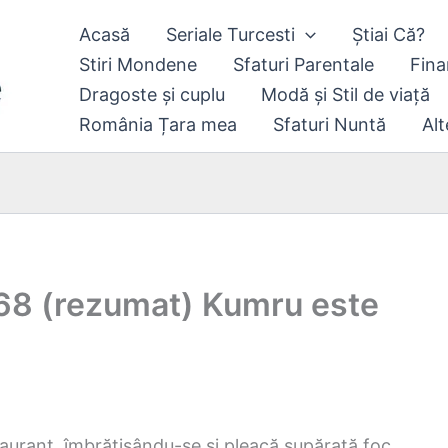
Acasă
Seriale Turcesti
Știai Că?
Stiri Mondene
Sfaturi Parentale
Fina
Dragoste și cuplu
Modă și Stil de viață
România Țara mea
Sfaturi Nuntă
Alt
l 168 (rezumat) Kumru este
staurant, îmbrățișându-se și pleacă supărată foc.