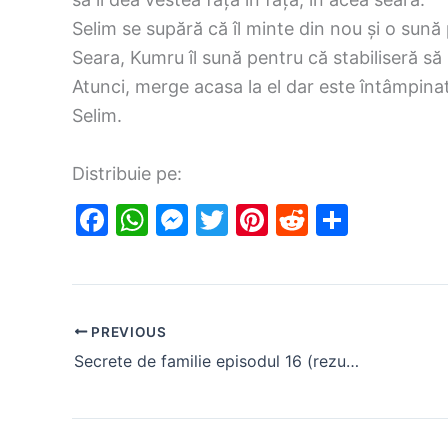
Selim se supără că îl minte din nou și o sună
Seara, Kumru îl sună pentru că stabiliseră să 
Atunci, merge acasa la el dar este întâmpina
Selim.
Distribuie pe:
F
W
M
T
Pi
R
S
a
h
e
w
nt
e
h
c
at
s
itt
er
d
ar
e
s
s
er
e
di
e
PREVIOUS
b
A
e
st
t
Secrete de familie episodul 16 (rezumat)
o
p
n
o
p
g
k
er