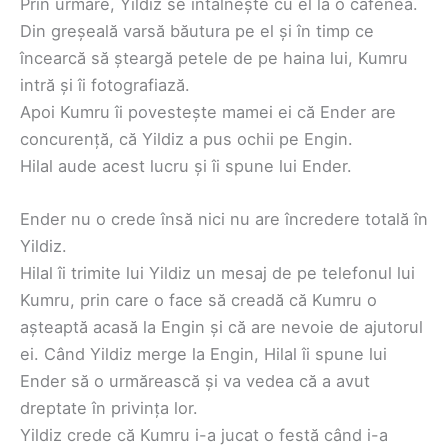
Prin urmare, Yildiz se întâlnește cu el la o cafenea.
Din greșeală varsă băutura pe el și în timp ce
încearcă să șteargă petele de pe haina lui, Kumru
intră și îi fotografiază.
Apoi Kumru îi povestește mamei ei că Ender are
concurență, că Yildiz a pus ochii pe Engin.
Hilal aude acest lucru și îi spune lui Ender.
Ender nu o crede însă nici nu are încredere totală în
Yildiz.
Hilal îi trimite lui Yildiz un mesaj de pe telefonul lui
Kumru, prin care o face să creadă că Kumru o
așteaptă acasă la Engin și că are nevoie de ajutorul
ei. Când Yildiz merge la Engin, Hilal îi spune lui
Ender să o urmărească și va vedea că a avut
dreptate în privința lor.
Yildiz crede că Kumru i-a jucat o festă când i-a