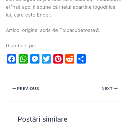
ei însă apoi îi spune că inelul aparține logodnicei
lui, care este Ender.
Articol original scris de Tolbacudetoate©.
Distribuie pe:
F
W
M
T
Pi
R
S
a
h
e
w
nt
e
h
c
at
s
itt
er
d
ar
e
s
s
er
e
di
e
PREVIOUS
NEXT
b
A
e
st
t
o
p
n
o
p
g
Postări similare
k
er