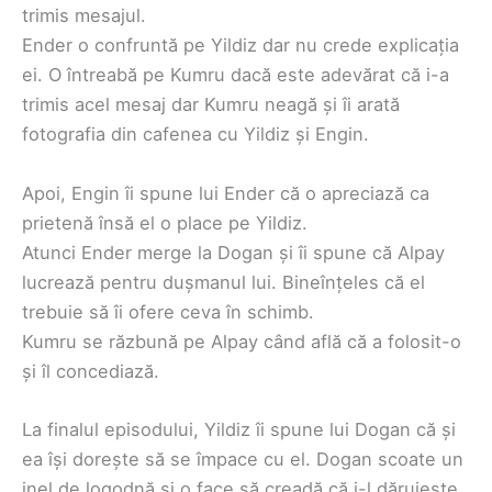
trimis mesajul.
Ender o confruntă pe Yildiz dar nu crede explicația
ei. O întreabă pe Kumru dacă este adevărat că i-a
trimis acel mesaj dar Kumru neagă și îi arată
fotografia din cafenea cu Yildiz și Engin.
Apoi, Engin îi spune lui Ender că o apreciază ca
prietenă însă el o place pe Yildiz.
Atunci Ender merge la Dogan și îi spune că Alpay
lucrează pentru dușmanul lui. Bineînțeles că el
trebuie să îi ofere ceva în schimb.
Kumru se răzbună pe Alpay când află că a folosit-o
și îl concediază.
La finalul episodului, Yildiz îi spune lui Dogan că și
ea își dorește să se împace cu el. Dogan scoate un
inel de logodnă și o face să creadă că i-l dăruiește