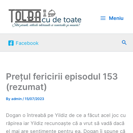
Skip
to
Meniu
content
Sea
Facebook
Prețul fericirii episodul 153
(rezumat)
By
admin
/
15/07/2023
Dogan o întreabă pe Yildiz de ce a făcut acel joc cu
răpirea iar Yildiz recunoaște că a vrut să vadă dacă
el mai are sentimente pentru ea. Dogan îi spune că