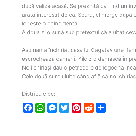
ducă valiza acasă. Se prezintă ca fiind un inve
arată interesat de ea. Seara, el merge după ea
lor este o coincidență.
A doua zi o sună sub pretextul că a uitat ceva
Asuman a închiriat casa lui Cagatay unei fem
escrochează oameni. Yildiz o demască împreun
Noii chiriași dau o petrecere de logodnă încă d
Cele două sunt uluite când află că noi chiriaș
Distribuie pe:
F
W
M
T
Pi
R
S
a
h
e
w
nt
e
h
c
at
s
itt
er
d
ar