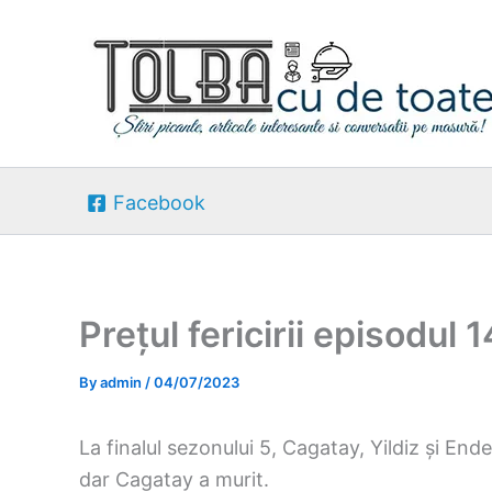
Skip
to
content
Facebook
Prețul fericirii episodul
By
admin
/
04/07/2023
La finalul sezonului 5, Cagatay, Yildiz și End
dar Cagatay a murit.