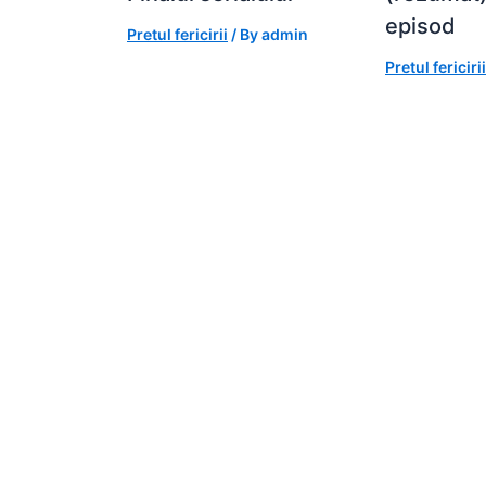
episod
Pretul fericirii
/ By
admin
Pretul fericirii