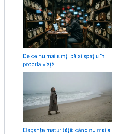
De ce nu mai simți că ai spațiu în
propria viață
Eleganța maturității: când nu mai ai