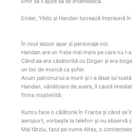
Emir să îi ajute să se întâlnească.
Ender, Yildiz și Handan lucrează împreună în
În noul sezon apar și personaje noi.
Handan are un frate mai mare pe care nu l-a 
Când ea era căsătorită cu Dogan și era bogată
un loc de muncă ca șofer.
Acum patronul lui a murit și i-a lăsat lui toat
Handan, vânătoare de avere, îl caută imediat p
firma moștenită.
Kumru face o călătorie în Franța și când se în
aeroport, vorbește la telefon și nu observă că
Mai târziu, tipul pe nume Altay, o contactează