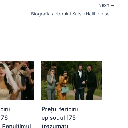
NEXT
Biografia actorului Kutsi (Halil din serialul Melek)
cirii
Prețul fericirii
176
episodul 175
 Penultimul
(rezumat)