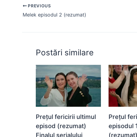
e
s
s
er
e
di
e
PREVIOUS
b
A
e
st
t
Melek episodul 2 (rezumat)
o
p
n
o
p
g
k
er
Postări similare
Prețul fericirii ultimul
Prețul feri
episod (rezumat)
episodul 
Finalul serialului
(rezumat)