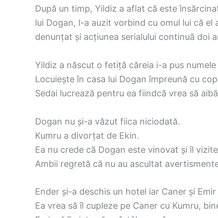
După un timp, Yildiz a aflat că este însărcin
lui Dogan, l-a auzit vorbind cu omul lui că e
denunțat și acțiunea serialului continuă doi a
Yildiz a născut o fetiță căreia i-a pus numele 
Locuiește în casa lui Dogan împreună cu copi
Sedai lucrează pentru ea fiindcă vrea să aibă
Dogan nu și-a văzut fiica niciodată.
Kumru a divorțat de Ekin.
Ea nu crede că Dogan este vinovat și îl vizitea
Ambii regretă că nu au ascultat avertismentele 
Ender și-a deschis un hotel iar Caner și Emir
Ea vrea să îl cupleze pe Caner cu Kumru, bine