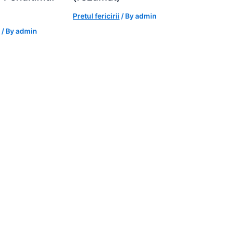
Pretul fericirii
/ By
admin
/ By
admin