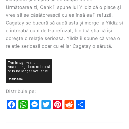
Următoarea zi, Cenk îi spune lui Yildiz că o place și
vrea să se căsătorească cu ea însă ea îl refuză.
Cagatay se bucură să audă asta și merge la Yildiz si
o întreabă cum de l-a refuzat, fiindcă știa că își
dorește o relație serioasă. Yildiz îi spune că vrea o
relație serioasă doar cu el iar Cagatay o sărută.
Distribuie pe:
F
W
M
T
Pi
R
S
a
h
e
w
nt
e
h
c
at
s
itt
er
d
ar