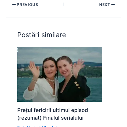
e
s
s
er
e
di
e
PREVIOUS
NEXT
b
A
e
st
t
o
p
n
o
p
g
Postări similare
k
er
Prețul fericirii ultimul episod
(rezumat) Finalul serialului