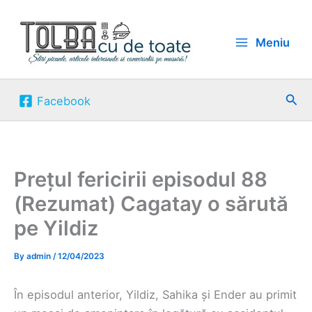
Skip
to
Meniu
content
Sea
Facebook
Prețul fericirii episodul 88
(Rezumat) Cagatay o sărută
pe Yildiz
By
admin
/
12/04/2023
În episodul anterior, Yildiz, Sahika și Ender au primit