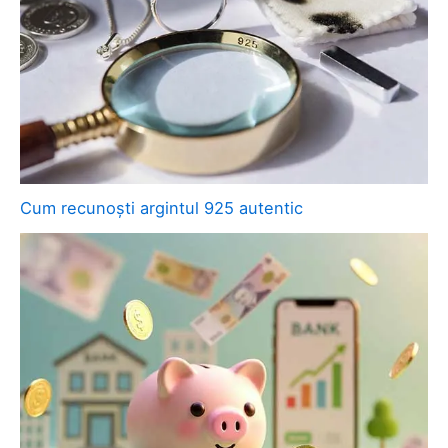
Cum recunoști argintul 925 autentic