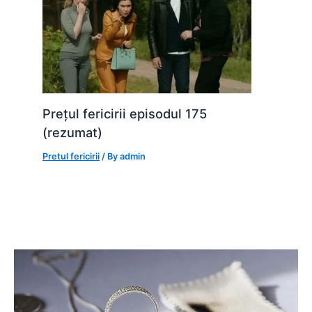
Prețul fericirii episodul 175
(rezumat)
Pretul fericirii
/ By
admin