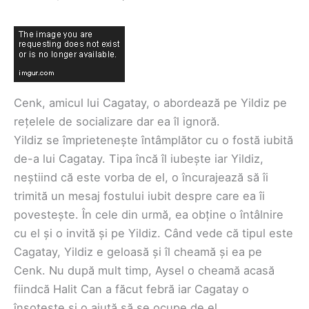
Cenk, amicul lui Cagatay, o abordează pe Yildiz pe
rețelele de socializare dar ea îl ignoră.
Yildiz se împrietenește întâmplător cu o fostă iubită
de-a lui Cagatay. Tipa încă îl iubește iar Yildiz,
neștiind că este vorba de el, o încurajează să îi
trimită un mesaj fostului iubit despre care ea îi
povestește. În cele din urmă, ea obține o întâlnire
cu el și o invită și pe Yildiz. Când vede că tipul este
Cagatay, Yildiz e geloasă și îl cheamă și ea pe
Cenk. Nu după mult timp, Aysel o cheamă acasă
fiindcă Halit Can a făcut febră iar Cagatay o
însoțește și o ajută să se ocupe de el.