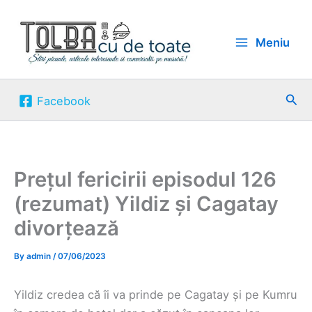
Skip
to
Meniu
content
Sea
Facebook
Prețul fericirii episodul 126
(rezumat) Yildiz și Cagatay
divorțează
By
admin
/
07/06/2023
Yildiz credea că îi va prinde pe Cagatay și pe Kumru