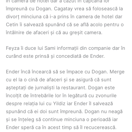
în camera de hotel dar a căzut în capcana lor
împreună cu Dogan. Cagatay vrea să folosească la
divorț minciuna că i-a prins în camera de hotel dar
Cetin îi salvează spunând că se află acolo pentru o
întâlnire de afaceri și că au greșit camera.
Feyza îi duce lui Sami informații din companie dar în
curând este prinsă și concediată de Ender.
Ender încă încearcă să se împace cu Dogan. Merge
cu el la o cină de afaceri și se asigură că sunt
așteptați de jurnaliști la restaurant. Dogan este
încolțit de întrebările lor în legătură cu zvonurile
despre relația lui cu Yildiz iar Ender îl salvează
spunând că ei doi sunt împreună. Dogan nu neagă
și se înțeleg să continue minciuna o perioadă iar
Ender speră ca în acest timp să îl recucerească.