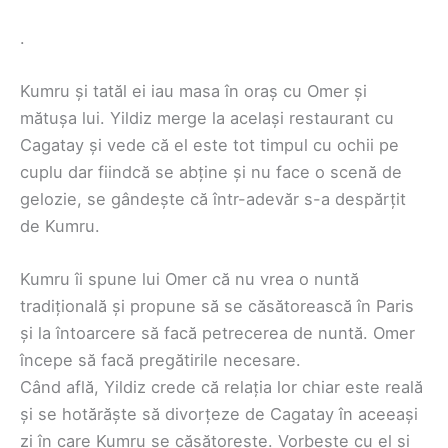
.
Kumru și tatăl ei iau masa în oraș cu Omer și
mătușa lui. Yildiz merge la același restaurant cu
Cagatay și vede că el este tot timpul cu ochii pe
cuplu dar fiindcă se abține și nu face o scenă de
gelozie, se gândește că într-adevăr s-a despărțit
de Kumru.
Kumru îi spune lui Omer că nu vrea o nuntă
tradițională și propune să se căsătorească în Paris
și la întoarcere să facă petrecerea de nuntă. Omer
începe să facă pregătirile necesare.
Când află, Yildiz crede că relația lor chiar este reală
și se hotărăște să divorțeze de Cagatay în aceeași
zi în care Kumru se căsătorește. Vorbește cu el și