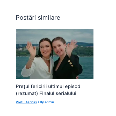
o
p
n
o
p
g
Postări similare
k
er
Prețul fericirii ultimul episod
(rezumat) Finalul serialului
Pretul fericirii
/ By
admin