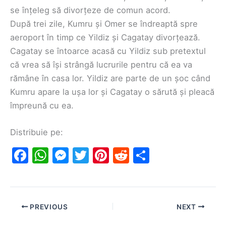
se înțeleg să divorțeze de comun acord.
După trei zile, Kumru și Omer se îndreaptă spre
aeroport în timp ce Yildiz și Cagatay divorțează.
Cagatay se întoarce acasă cu Yildiz sub pretextul
că vrea să își strângă lucrurile pentru că ea va
rămâne în casa lor. Yildiz are parte de un șoc când
Kumru apare la ușa lor și Cagatay o sărută și pleacă
împreună cu ea.
Distribuie pe:
F
W
M
T
Pi
R
S
a
h
e
w
nt
e
h
c
at
s
itt
er
d
ar
e
s
s
er
e
di
e
PREVIOUS
NEXT
b
A
e
st
t