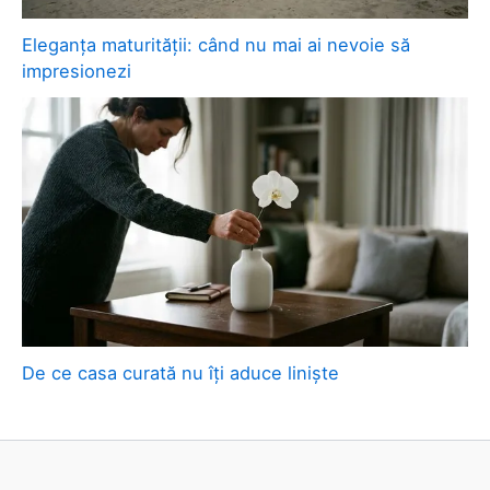
Eleganța maturității: când nu mai ai nevoie să
impresionezi
De ce casa curată nu îți aduce liniște