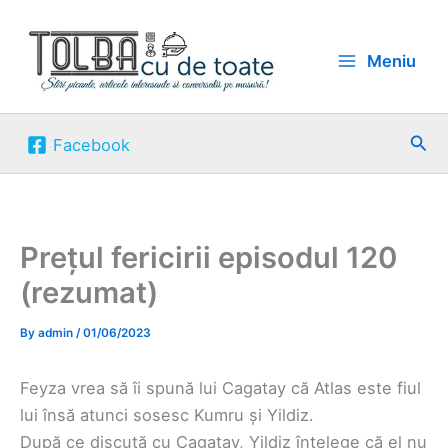
Skip
to
Meniu
content
Sea
Facebook
Prețul fericirii episodul 120
(rezumat)
By
admin
/
01/06/2023
Feyza vrea să îi spună lui Cagatay că Atlas este fiul
lui însă atunci sosesc Kumru și Yildiz.
După ce discută cu Cagatay, Yildiz înțelege că el nu