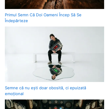
Primul Semn Că Doi Oameni Încep Să Se
Îndepărteze
Semne că nu ești doar obosită, ci epuizată
emoțional