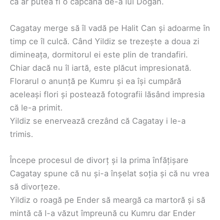
că ar putea fi o capcană de-a lui Dogan.
Cagatay merge să îl vadă pe Halit Can și adoarme în
timp ce îl culcă. Când Yildiz se trezește a doua zi
dimineața, dormitorul ei este plin de trandafiri.
Chiar dacă nu îl iartă, este plăcut impresionată.
Florarul o anunță pe Kumru și ea își cumpără
aceleași flori și postează fotografii lăsând impresia
că le-a primit.
Yildiz se enervează crezând că Cagatay i le-a
trimis.
Începe procesul de divorț și la prima înfățișare
Cagatay spune că nu și-a înșelat soția și că nu vrea
să divorțeze.
Yildiz o roagă pe Ender să meargă ca martoră și să
mintă că l-a văzut împreună cu Kumru dar Ender