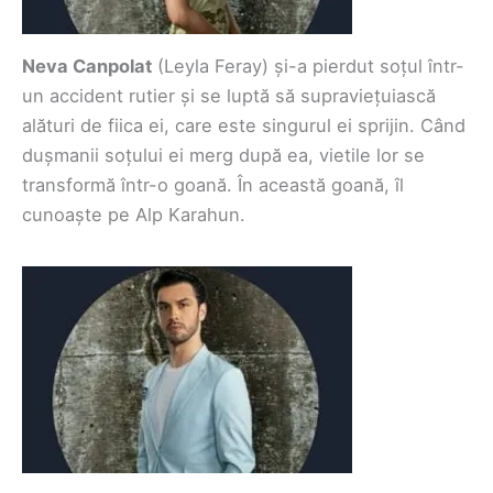
Neva Canpolat
(Leyla Feray) și-a pierdut soțul într-
un accident rutier și se luptă să supraviețuiască
alături de fiica ei, care este singurul ei sprijin. Când
dușmanii soțului ei merg după ea, vietile lor se
transformă într-o goană. În această goană, îl
cunoaște pe Alp Karahun.