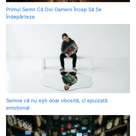
Primul Semn Că Doi Oameni Încep Să Se
Îndepărteze
Semne că nu ești doar obosită, ci epuizată
emoțional