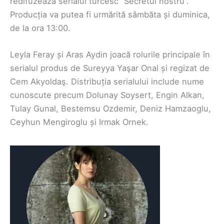
redifuzează serialul turcesc “Secretul nostru”.
Producția va putea fi urmărită sâmbăta și duminica,
de la ora 13:00.
Leyla Feray și Aras Aydin joacă rolurile principale în
serialul produs de Sureyya Yaşar Onal și regizat de
Cem Akyoldaş. Distribuția serialului include nume
cunoscute precum Dolunay Soysert, Engin Alkan,
Tulay Gunal, Bestemsu Ozdemir, Deniz Hamzaoglu,
Ceyhun Mengiroglu și Irmak Ornek.