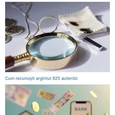
Cum recunoști argintul 925 autentic