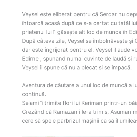
Veysel este eliberat pentru că Serdar nu depu
întoarcă acasă după ce s-a certat cu tatăl l
prietenul lui îi găsește alt loc de munca în Ed
După câteva zile, Veysel se îmbolnăvește și 
dar este îngrijorat pentru el. Veysel il aude v
Edirne , spunand numai cuvinte de laudă și ru
Veysel îi spune că nu a plecat și se împacă.
Aventura de căutare a unui loc de muncă a l
continuă.
Selami îi trimite flori lui Keriman printr-un băi
Crezând că Ramazan i le-a trimis, Asuman mer
cere să spele parbrizul mașinii ca să îl umileasc