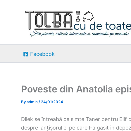
Skip
to
content
Facebook
Poveste din Anatolia epi
By
admin
/
24/01/2024
Dilek se întreabă ce simte Taner pentru Elif 
despre lănțișorul ei pe care l-a gasit în depozi