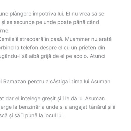
ne plângere împotriva lui. El nu vrea să se
ui și se ascunde pe unde poate până când
irne.
Cemile îl strecoară în casă. Muammer nu arată
orbind la telefon despre el cu un prieten din
gându-l să aibă grijă de el pe acolo. Atunci
ui Ramazan pentru a câștiga inima lui Asuman
at dar el înțelege greșit și i le dă lui Asuman.
ge la benzinăria unde s-a angajat tânărul și îi
ă și să îl pună la locul lui.