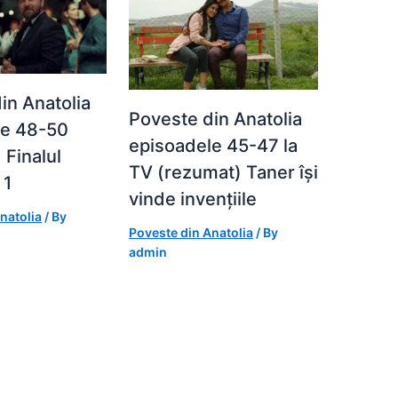
in Anatolia
Poveste din Anatolia
le 48-50
episoadele 45-47 la
 Finalul
TV (rezumat) Taner își
 1
vinde invențiile
natolia
/ By
Poveste din Anatolia
/ By
admin