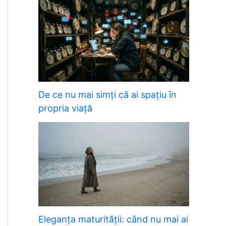
De ce nu mai simți că ai spațiu în
propria viață
Eleganța maturității: când nu mai ai