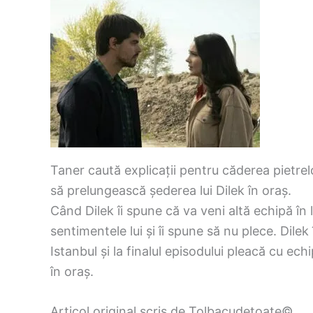
Taner caută explicații pentru căderea pietre
să prelungească șederea lui Dilek în oraș.
Când Dilek îi spune că va veni altă echipă în l
sentimentele lui și îi spune să nu plece. Dilek
Istanbul și la finalul episodului pleacă cu ec
în oraș.
Articol original scris de Tolbacudetoate©.