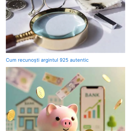
Cum recunoști argintul 925 autentic