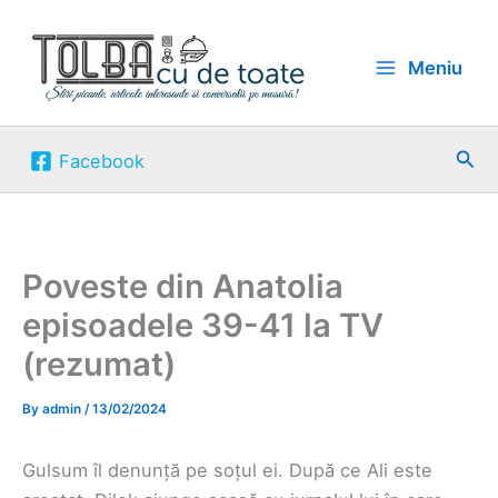
Skip
to
Meniu
content
Sea
Facebook
Poveste din Anatolia
episoadele 39-41 la TV
(rezumat)
By
admin
/
13/02/2024
Gulsum îl denunță pe soțul ei. După ce Ali este