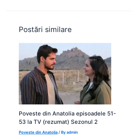
b
A
e
st
t
o
p
n
o
p
g
Postări similare
k
er
Poveste din Anatolia episoadele 51-
53 la TV (rezumat) Sezonul 2
Poveste din Anatolia
/ By
admin