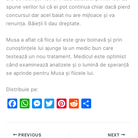
spune verilor lui că ei pot continua chiar dacă pierd
concursul dar acel baiat nu are mijloace și va
renunța. Băieții îi dau dreptate.
Musa a aflat că fiica lui este grav bolnavă și prin
cunoștințele lui ajunge la un medic bun care
testează un nou tratament. Medicul este optimist
când examinează analizele și o lumină de speranță
se aprinde pentru Musa și fiicele lui.
Distribuie pe:
F
W
M
T
Pi
R
S
a
h
e
w
nt
e
h
c
at
s
itt
er
d
ar
e
s
s
er
e
di
e
PREVIOUS
NEXT