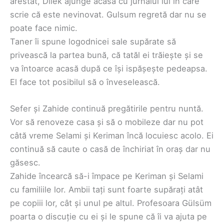
arestat, Dilek ajunge acasă cu jurnalul lui în care
scrie că este nevinovat. Gulsum regretă dar nu se
poate face nimic.
Taner îi spune logodnicei sale supărate să
privească la partea bună, că tatăl ei trăiește și se
va întoarce acasă după ce își ispășește pedeapsa.
El face tot posibilul să o înveselească.
Sefer și Zahide continuă pregătirile pentru nuntă.
Vor să renoveze casa și să o mobileze dar nu pot
câtă vreme Selami și Keriman încă locuiesc acolo. Ei
continuă să caute o casă de închiriat în oraș dar nu
găsesc.
Zahide încearcă să-i împace pe Keriman și Selami
cu familiile lor. Ambii tați sunt foarte supărați atât
pe copiii lor, cât și unul pe altul. Profesoara Gülsüm
poarta o discuție cu ei și le spune că îi va ajuta pe