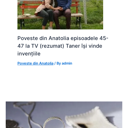
Poveste din Anatolia episoadele 45-
47 la TV (rezumat) Taner își vinde
invențiile
Poveste din Anatolia
/ By
admin